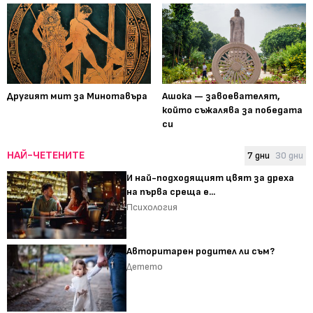
Другият мит за Минотавъра
Ашока — завоевателят,
който съжалява за победата
си
НАЙ-ЧЕТЕНИТЕ
7 дни
30 дни
И най-подходящият цвят за дреха
на първа среща е...
Психология
Авторитарен родител ли съм?
Детето