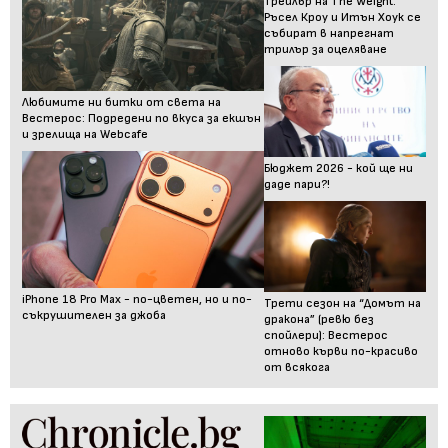
Трейлър на The Weight:
Ръсел Кроу и Итън Хоук се
събират в напрегнат
трилър за оцеляване
Любимите ни битки от света на
Вестерос: Подредени по вкуса за екшън
и зрелища на Webcafe
Бюджет 2026 - кой ще ни
даде пари?!
iPhone 18 Pro Max - по-цветен, но и по-
Трети сезон на “Домът на
съкрушителен за джоба
дракона” (ревю без
спойлери): Вестерос
отново кърви по-красиво
от всякога