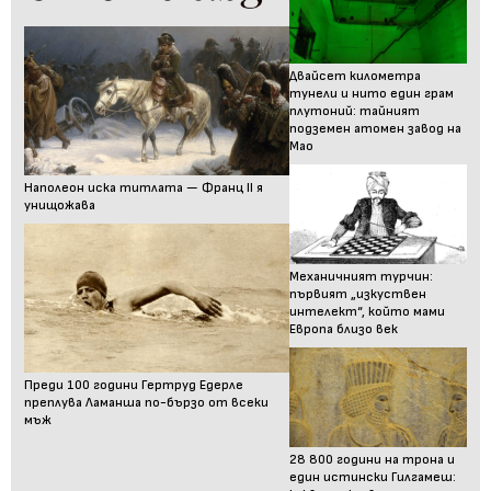
Двайсет километра
тунели и нито един грам
плутоний: тайният
подземен атомен завод на
Мао
Наполеон иска титлата — Франц II я
унищожава
Механичният турчин:
първият „изкуствен
интелект“, който мами
Европа близо век
Преди 100 години Гертруд Едерле
преплува Ламанша по-бързо от всеки
мъж
28 800 години на трона и
един истински Гилгамеш: