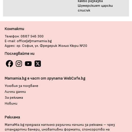
какво разказва
Шумерският царски
списък
Контакти
Телефон: 0887 548 300
E-mail: office[at]mamamia.bg
Адрес: гр. София, ул. Фредерик Жолио Кюри №20
Последвайте ни
Mamamia.bg е част от групата WebCafe.bg
Условия за ползване
Лични данни
За реклама
Новини
Реклама
MamaMia.bg предлага напълно различни начини за реклама – чрез
стандартни банери, иновативни формати, спонсорство на