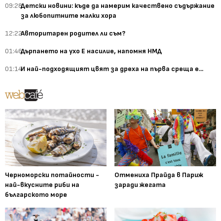
09:28
Детски новини: къде да намерим качествено съдържание
за любопитните малки хора
12:22
Авторитарен родител ли съм?
01:46
Дърпането на ухо Е насилие, напомня НМД
01:14
И най-подходящият цвят за дреха на първа среща е...
Черноморски потайности -
Отмениха Прайда в Париж
най-вкусните риби на
заради жегата
българското море