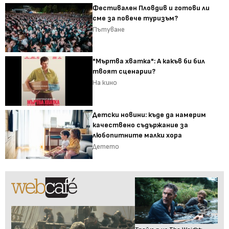
Фестивален Пловдив и готови ли
сме за повече туризъм?
Пътуване
"Мъртва хватка": А какъв би бил
твоят сценарии?
На кино
Детски новини: къде да намерим
качествено съдържание за
любопитните малки хора
Детето