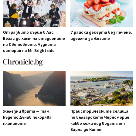
От разбито сърце в Лас
7 райски десерта без печене,
Вегас до химн на стадионите
идеални за жегите
на Световното: Чудната
история на Mr. Brightside
Железни врата – там,
Праисторическите селища
където Дунав покорява
по българското Черноморие:
планините
какво лежи под водата от
Варна до Китен