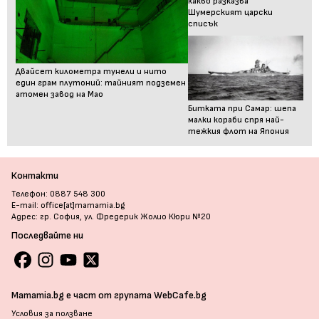
какво разказва
Шумерският царски
списък
Двайсет километра тунели и нито
един грам плутоний: тайният подземен
атомен завод на Мао
Битката при Самар: шепа
малки кораби спря най-
тежкия флот на Япония
Контакти
Телефон: 0887 548 300
E-mail: office[at]mamamia.bg
Адрес: гр. София, ул. Фредерик Жолио Кюри №20
Последвайте ни
Mamamia.bg е част от групата WebCafe.bg
Условия за ползване