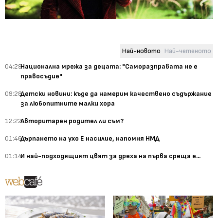
Най-новото
Най-четеното
04:29
Национална мрежа за децата: "Саморазправата не е
правосъдие"
09:28
Детски новини: къде да намерим качествено съдържание
за любопитните малки хора
12:22
Авторитарен родител ли съм?
01:46
Дърпането на ухо Е насилие, напомня НМД
01:14
И най-подходящият цвят за дреха на първа среща е...