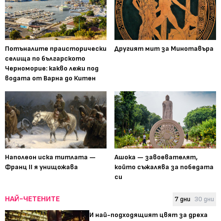
Потъналите праисторически
Другият мит за Минотавъра
селища по българското
Черноморие: какво лежи под
водата от Варна до Китен
Наполеон иска титлата —
Ашока — завоевателят,
Франц II я унищожава
който съжалява за победата
си
НАЙ-ЧЕТЕНИТЕ
7 дни
30 дни
И най-подходящият цвят за дреха