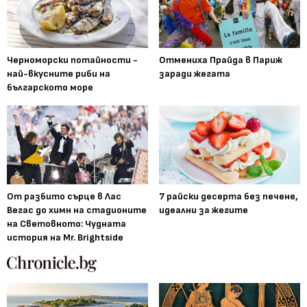
Черноморски потайности -
Отмениха Прайда в Париж
най-вкусните риби на
заради жегата
българското море
От разбито сърце в Лас
7 райски десерта без печене,
Вегас до химн на стадионите
идеални за жегите
на Световното: Чудната
история на Mr. Brightside