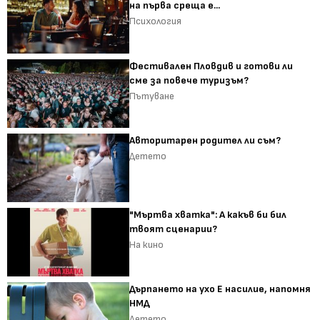
на първа среща е...
Психология
Фестивален Пловдив и готови ли
сме за повече туризъм?
Пътуване
Авторитарен родител ли съм?
Детето
"Мъртва хватка": А какъв би бил
твоят сценарии?
На кино
Дърпането на ухо Е насилие, напомня
НМД
Детето