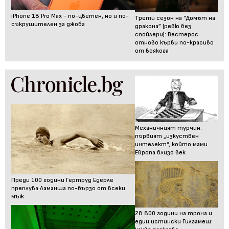
iPhone 18 Pro Max - по-цветен, но и по-
Трети сезон на “Домът на
съкрушителен за джоба
дракона” (ревю без
спойлери): Вестерос
отново кърви по-красиво
от всякога
Механичният турчин:
първият „изкуствен
интелект“, който мами
Европа близо век
Преди 100 години Гертруд Едерле
преплува Ламанша по-бързо от всеки
мъж
28 800 години на трона и
един истински Гилгамеш: