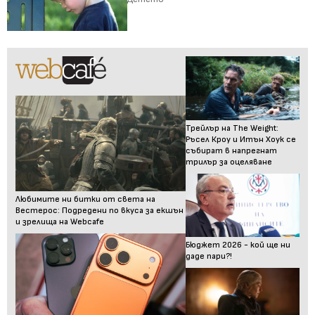
Трейлър на The Weight:
Ръсел Кроу и Итън Хоук се
събират в напрегнат
трилър за оцеляване
Любимите ни битки от света на
Вестерос: Подредени по вкуса за екшън
и зрелища на Webcafe
Бюджет 2026 - кой ще ни
даде пари?!