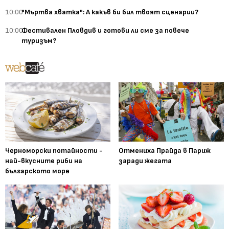
10:00
"Мъртва хватка": А какъв би бил твоят сценарии?
10:00
Фестивален Пловдив и готови ли сме за повече
туризъм?
Черноморски потайности -
Отмениха Прайда в Париж
най-вкусните риби на
заради жегата
българското море