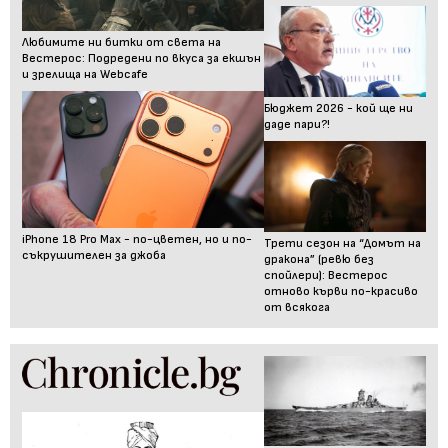
Любимите ни битки от света на
Вестерос: Подредени по вкуса за екшън
и зрелища на Webcafe
Бюджет 2026 - кой ще ни
даде пари?!
iPhone 18 Pro Max - по-цветен, но и по-
Трети сезон на “Домът на
съкрушителен за джоба
дракона” (ревю без
спойлери): Вестерос
отново кърви по-красиво
от всякога