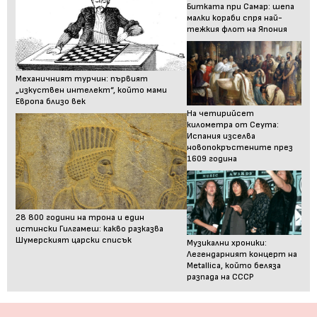
Битката при Самар: шепа
малки кораби спря най-
тежкия флот на Япония
Механичният турчин: първият
„изкуствен интелект“, който мами
Европа близо век
На четирийсет
километра от Сеута:
Испания изселва
новопокръстените през
1609 година
28 800 години на трона и един
истински Гилгамеш: какво разказва
Шумерският царски списък
Музикални хроники:
Легендарният концерт на
Metallica, който беляза
разпада на СССР