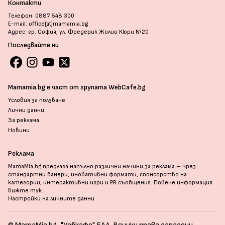
Контакти
Телефон: 0887 548 300
E-mail: office[at]mamamia.bg
Адрес: гр. София, ул. Фредерик Жолио Кюри №20
Последвайте ни
Mamamia.bg е част от групата WebCafe.bg
Условия за ползване
Лични данни
За реклама
Новини
Реклама
MamaMia.bg предлага напълно различни начини за реклама – чрез
стандартни банери, иновативни формати, спонсорство на
категории, интерактивни игри и PR съобщения. Повече информация
вижте тук
.
Настройки на личните данни