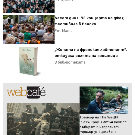
Десет дни и 83 концерта на джаз
фестивала в Банско
Pet Mama
„Жената на френския лейтенант“,
отказала ролята на грешница
В библиотеката
Трейлър на The Weight:
Ръсел Кроу и Итън Хоук се
събират в напрегнат
трилър за оцеляване