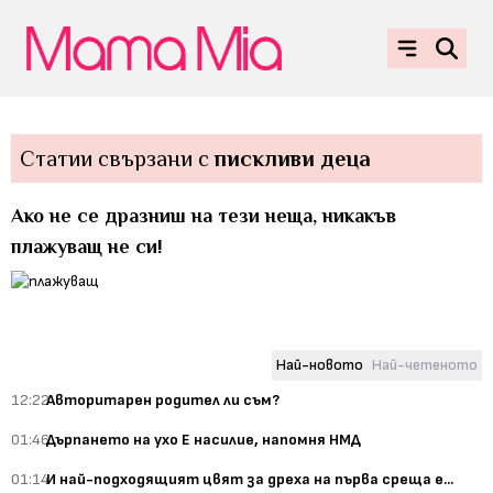
Статии свързани с
пискливи деца
Ако не се дразниш на тези неща, никакъв
плажуващ не си!
Най-новото
Най-четеното
12:22
Авторитарен родител ли съм?
01:46
Дърпането на ухо Е насилие, напомня НМД
01:14
И най-подходящият цвят за дреха на първа среща е...