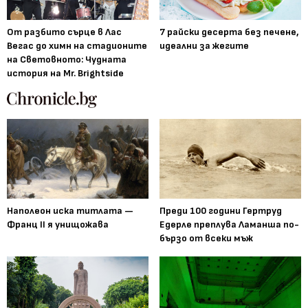
От разбито сърце в Лас
7 райски десерта без печене,
Вегас до химн на стадионите
идеални за жегите
на Световното: Чудната
история на Mr. Brightside
Наполеон иска титлата —
Преди 100 години Гертруд
Франц II я унищожава
Едерле преплува Ламанша по-
бързо от всеки мъж