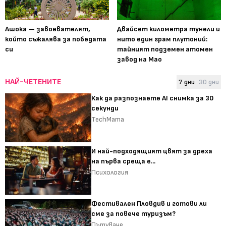
Ашока — завоевателят,
Двайсет километра тунели и
който съжалява за победата
нито един грам плутоний:
си
тайният подземен атомен
завод на Мао
НАЙ-ЧЕТЕНИТЕ
7 дни
30 дни
Как да разпознаете AI снимка за 30
секунди
TechMama
И най-подходящият цвят за дреха
на първа среща е...
Психология
Фестивален Пловдив и готови ли
сме за повече туризъм?
Пътуване