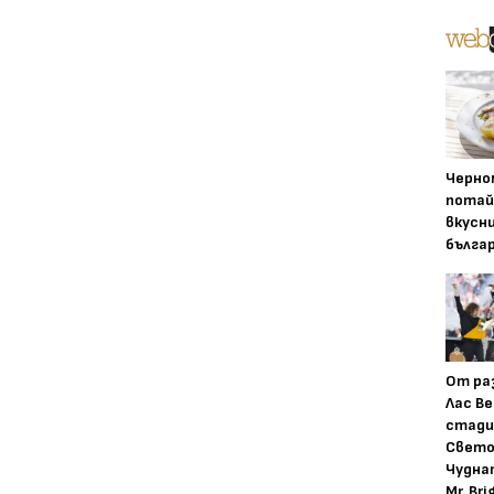
Черно
потай
вкусн
бълга
От ра
Лас Ве
стади
Свето
Чудна
Mr. Bri