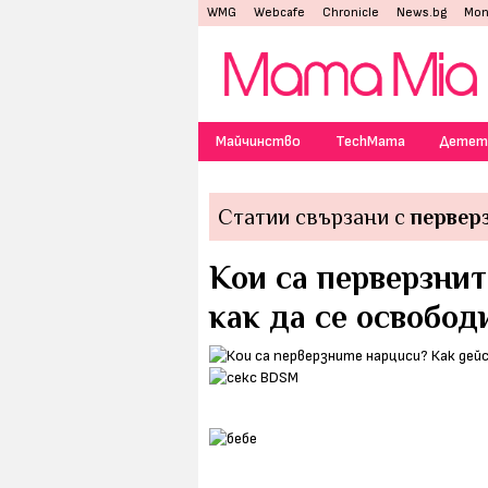
WMG
Webcafe
Chronicle
News.bg
Mon
Майчинство
TechMama
Детет
Статии свързани с
первер
Кои са перверзнит
как да се освобод