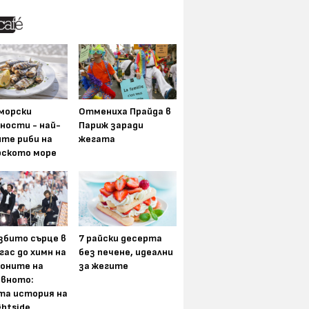
морски
Отмениха Прайда в
ности - най-
Париж заради
ите риби на
жегата
рското море
збито сърце в
7 райски десерта
гас до химн на
без печене, идеални
оните на
за жегите
вното:
та история на
ghtside