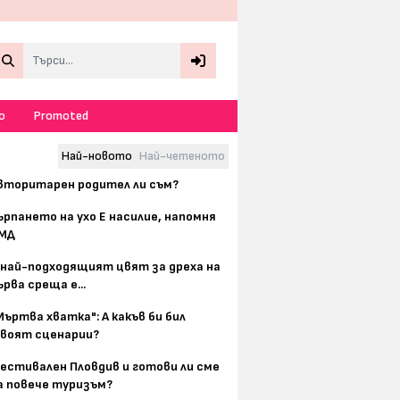
Search
о
Promoted
Най-новото
Най-четеното
вторитарен родител ли съм?
ърпането на ухо Е насилие, напомня
МД
 най-подходящият цвят за дреха на
ърва среща е...
Мъртва хватка": А какъв би бил
воят сценарии?
естивален Пловдив и готови ли сме
а повече туризъм?