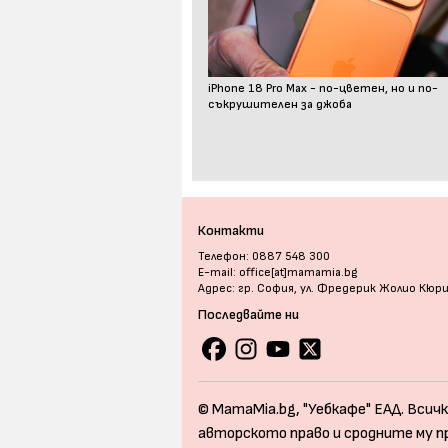
iPhone 18 Pro Max - по-цветен, но и по-
съкрушителен за джоба
Контакти
Телефон: 0887 548 300
E-mail: office[at]mamamia.bg
Адрес: гр. София, ул. Фредерик Жолио Кюр
Последвайте ни
© MamaMia.bg, "Уебкафе" ЕАД. Всичк
авторското право и сродните му п