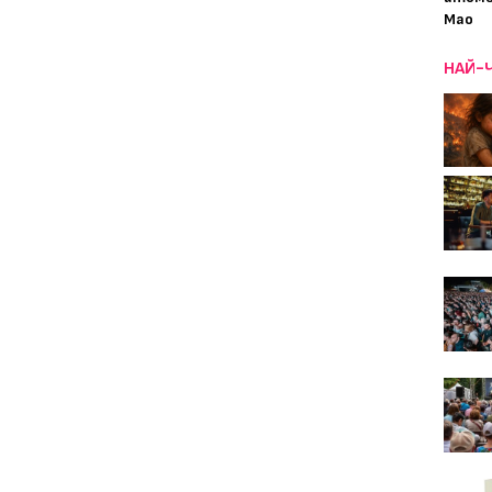
Мао
НАЙ-