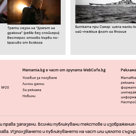
Битката при Самар: шепа малки к
Трети сезон на “Домът на
най-тежкия флот на Япония
дракона” (ревю без спойлери):
Вестерос отново кърви по-
красиво от всякога
Mamamia.bg е част от групата WebCafe.bg
Реклам
Условия за ползване
MamaMia.
реклама
Лични данни
и №20
формати
За реклама
интерак
Новини
информ
Настрой
и права запазени. Всички публикувани текстове и изображения с
рава. Използването и публикуването на част или цялото съдър