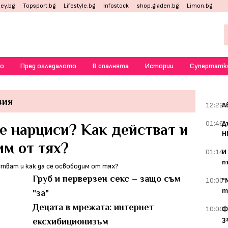
ey.bg
Topsport.bg
Lifestyle.bg
Infostock
shop.gladen.bg
Limon.bg
о
Пред огледалото
В спалнята
Истории
Супертатк
зия
12:22
А
01:46
Д
е нарциси? Как действат и
Н
им от тях?
01:14
И
п
Груб и перверзен секс – защо съм
10:00
"
т
"за"
Децата в мрежата: интернет
10:00
Ф
з
ексхибиционизъм