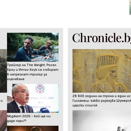
Трейлър на The Weight: Ръсел
Кроу и Итън Хоук се събират
в напрегнат трилър за
оцеляване
28 800 години на трона и един и
 и
Гилгамеш: какво разказва Шумер
царски списък
Бюджет 2026 - кой ще ни
даде пари?!