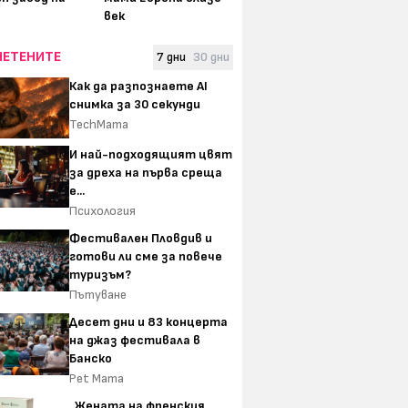
век
ЧЕТЕНИТЕ
7 дни
30 дни
Как да разпознаете AI
снимка за 30 секунди
TechMama
И най-подходящият цвят
за дреха на първа среща
е...
Психология
Фестивален Пловдив и
готови ли сме за повече
туризъм?
Пътуване
Десет дни и 83 концерта
на джаз фестивала в
Банско
Pet Mama
„Жената на френския