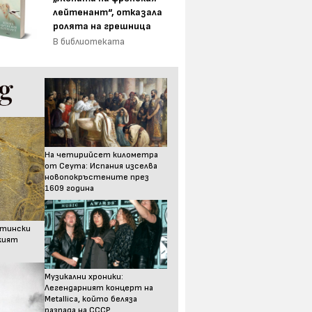
лейтенант“, отказала
ролята на грешница
В библиотеката
На четирийсет километра
от Сеута: Испания изселва
новопокръстените през
1609 година
стински
ският
Музикални хроники:
Легендарният концерт на
Metallica, който беляза
разпада на СССР