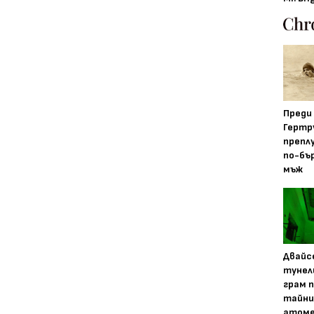
Преди
Гертр
препл
по-бъ
мъж
Двайс
тунел
грам 
тайни
атоме