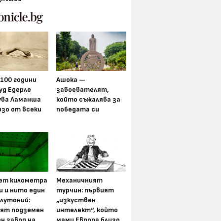
 100 години
Ашока —
уд Едерле
завоевателят,
ува Ламанша
който съжалява за
рзо от всеки
победата си
ет километра
Механичният
и и нито един
турчин: първият
плутоний:
„изкуствен
ят подземен
интелект“, който
н завод на
мами Европа близо