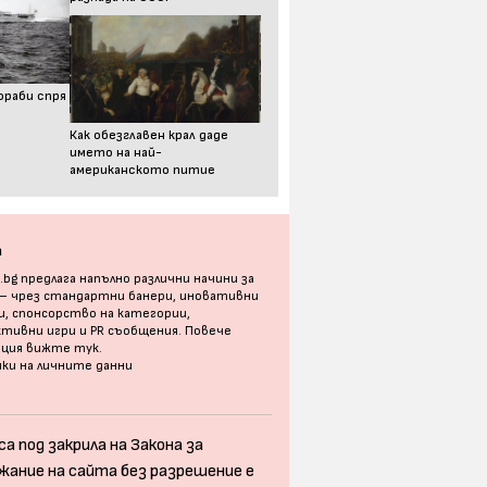
ораби спря
Как обезглавен крал даде
името на най-
американското питие
а
bg предлага напълно различни начини за
 – чрез стандартни банери, иновативни
, спонсорство на категории,
тивни игри и PR съобщения. Повече
ация
вижте тук
.
ки на личните данни
а под закрила на Закона за
жание на сайта без разрешение е