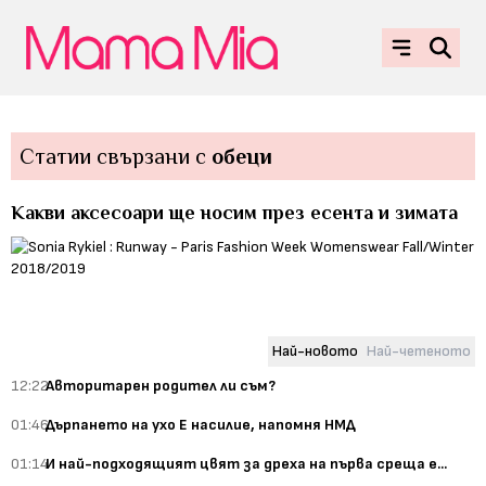
Статии свързани с
обеци
Какви аксесоари ще носим през есента и зимата
Най-новото
Най-четеното
12:22
Авторитарен родител ли съм?
01:46
Дърпането на ухо Е насилие, напомня НМД
01:14
И най-подходящият цвят за дреха на първа среща е...