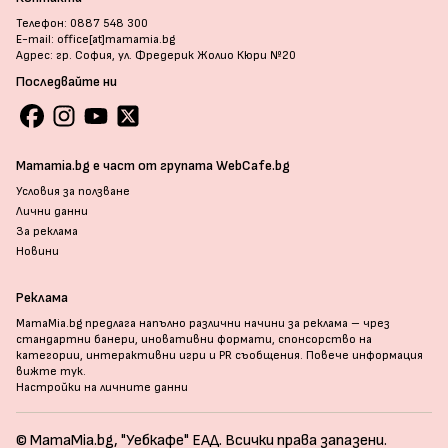
Телефон: 0887 548 300
E-mail: office[at]mamamia.bg
Адрес: гр. София, ул. Фредерик Жолио Кюри №20
Последвайте ни
Mamamia.bg е част от групата WebCafe.bg
Условия за ползване
Лични данни
За реклама
Новини
Реклама
MamaMia.bg предлага напълно различни начини за реклама – чрез
стандартни банери, иновативни формати, спонсорство на
категории, интерактивни игри и PR съобщения. Повече информация
вижте тук
.
Настройки на личните данни
© MamaMia.bg, "Уебкафе" ЕАД. Всички права запазени.