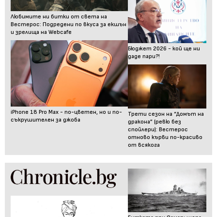
Любимите ни битки от света на
Вестерос: Подредени по вкуса за екшън
и зрелища на Webcafe
Бюджет 2026 - кой ще ни
даде пари?!
iPhone 18 Pro Max - по-цветен, но и по-
Трети сезон на “Домът на
съкрушителен за джоба
дракона” (ревю без
спойлери): Вестерос
отново кърви по-красиво
от всякога