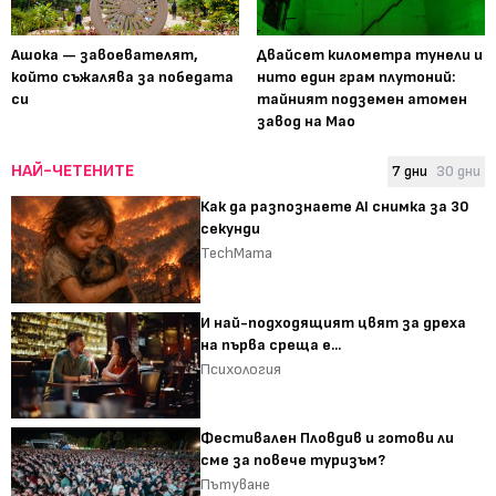
Ашока — завоевателят,
Двайсет километра тунели и
който съжалява за победата
нито един грам плутоний:
си
тайният подземен атомен
завод на Мао
НАЙ-ЧЕТЕНИТЕ
7 дни
30 дни
Как да разпознаете AI снимка за 30
секунди
TechMama
И най-подходящият цвят за дреха
на първа среща е...
Психология
Фестивален Пловдив и готови ли
сме за повече туризъм?
Пътуване