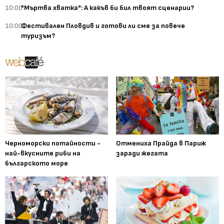
10:00
"Мъртва хватка": А какъв би бил твоят сценарии?
10:00
Фестивален Пловдив и готови ли сме за повече
туризъм?
Черноморски потайности -
Отмениха Прайда в Париж
най-вкусните риби на
заради жегата
българското море