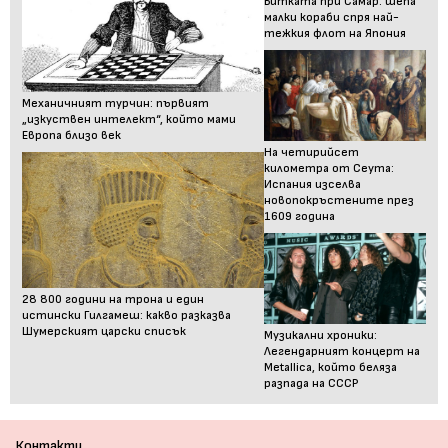
Битката при Самар: шепа
малки кораби спря най-
тежкия флот на Япония
Механичният турчин: първият
„изкуствен интелект“, който мами
Европа близо век
На четирийсет
километра от Сеута:
Испания изселва
новопокръстените през
1609 година
28 800 години на трона и един
истински Гилгамеш: какво разказва
Шумерският царски списък
Музикални хроники:
Легендарният концерт на
Metallica, който беляза
разпада на СССР
Контакти