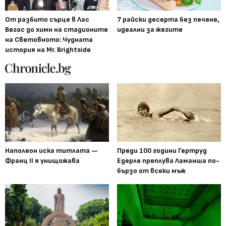
От разбито сърце в Лас
7 райски десерта без печене,
Вегас до химн на стадионите
идеални за жегите
на Световното: Чудната
история на Mr. Brightside
Наполеон иска титлата —
Преди 100 години Гертруд
Франц II я унищожава
Едерле преплува Ламанша по-
бързо от всеки мъж