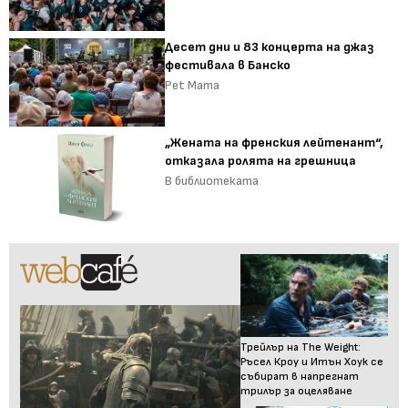
Десет дни и 83 концерта на джаз
фестивала в Банско
Pet Mama
„Жената на френския лейтенант“,
отказала ролята на грешница
В библиотеката
Трейлър на The Weight:
Ръсел Кроу и Итън Хоук се
събират в напрегнат
трилър за оцеляване