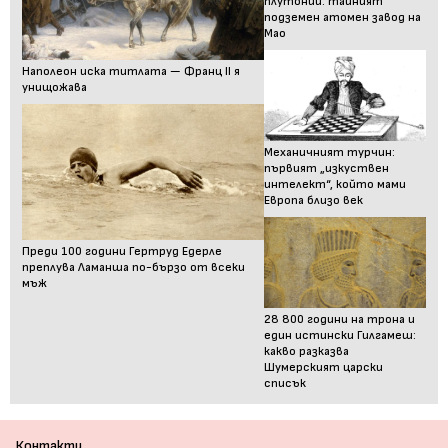
плутоний: тайният
подземен атомен завод на
Мао
Наполеон иска титлата — Франц II я
унищожава
Механичният турчин:
първият „изкуствен
интелект“, който мами
Европа близо век
Преди 100 години Гертруд Едерле
преплува Ламанша по-бързо от всеки
мъж
28 800 години на трона и
един истински Гилгамеш:
какво разказва
Шумерският царски
списък
Контакти