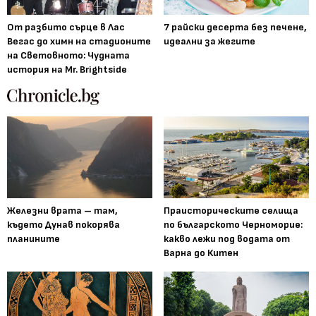
От разбито сърце в Лас
7 райски десерта без печене,
Вегас до химн на стадионите
идеални за жегите
на Световното: Чудната
история на Mr. Brightside
Железни врата – там,
Праисторическите селища
където Дунав покорява
по българското Черноморие:
планините
какво лежи под водата от
Варна до Китен