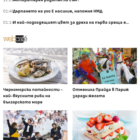
01:46
Дърпането на ухо Е насилие, напомня НМД
01:14
И най-подходящият цвят за дреха на първа среща е...
Черноморски потайности -
Отмениха Прайда в Париж
най-вкусните риби на
заради жегата
българското море