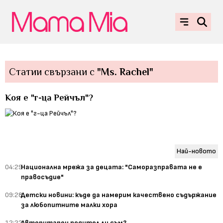
Статии свързани с
"Ms. Rachel"
Коя е "г-ца Рейчъл"?
Най-новото
04:29
Национална мрежа за децата: "Саморазправата не е
правосъдие"
09:28
Детски новини: къде да намерим качествено съдържание
за любопитните малки хора
12:22
Авторитарен родител ли съм?