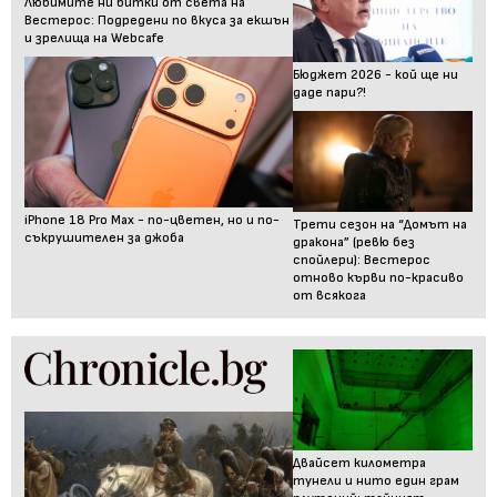
Любимите ни битки от света на
Вестерос: Подредени по вкуса за екшън
и зрелища на Webcafe
Бюджет 2026 - кой ще ни
даде пари?!
iPhone 18 Pro Max - по-цветен, но и по-
Трети сезон на “Домът на
съкрушителен за джоба
дракона” (ревю без
спойлери): Вестерос
отново кърви по-красиво
от всякога
Двайсет километра
тунели и нито един грам