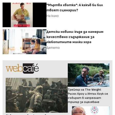
"Мъртва хватка": А какъв би бил
твоят сценарии?
На кино
Детски новини: къде да намерим
качествено съдържание за
любопитните малки хора
Детето
Трейлър на The Weight:
Ръсел Кроу и Итън Хоук се
събират в напрегнат
трилър за оцеляване