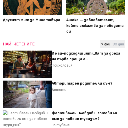
Другият мит за Минотавъра
Ашока — завоевателят,
който съжалява за победата
си
НАЙ-ЧЕТЕНИТЕ
7 дни
30 дни
И най-подходящият цвят за дреха
на първа среща е...
Психология
Авторитарен родител ли съм?
Детето
Фестивален Пловдив и готови ли
сме за повече туризъм?
Пътуване