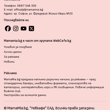
Телефон: 0887 548 300
E-mail: office[at]mamamia.bg
Адрес: гр. София, ул. Фредерик Жолио Кюри №20
Последвайте ни
Mamamia.bg е част от групата WebCafe.bg
Условия за ползване
Лични данни
За реклама
Новини
Реклама
MamaMia.bg предлага напълно различни начини за реклама – чрез
стандартни банери, иновативни формати, спонсорство на
категории, интерактивни игри и PR съобщения. Повече информация
вижте тук
.
Настройки на личните данни
© MamaMia.bg, "Уебкафе" ЕАД. Всички права запазени.