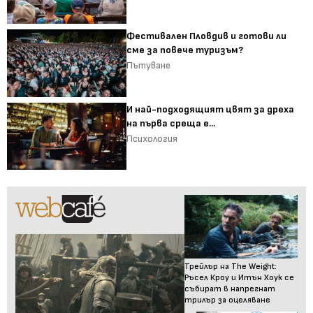
Фестивален Пловдив и готови ли
сме за повече туризъм?
Пътуване
И най-подходящият цвят за дреха
на първа среща е...
Психология
Трейлър на The Weight:
Ръсел Кроу и Итън Хоук се
събират в напрегнат
трилър за оцеляване