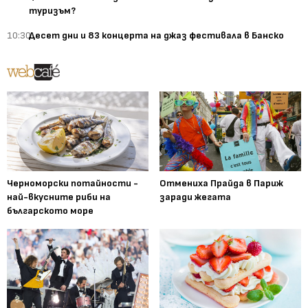
туризъм?
10:30
Десет дни и 83 концерта на джаз фестивала в Банско
Черноморски потайности -
Отмениха Прайда в Париж
най-вкусните риби на
заради жегата
българското море