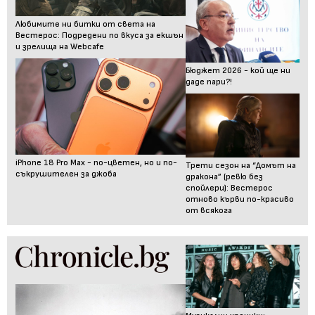
Любимите ни битки от света на
Вестерос: Подредени по вкуса за екшън
и зрелища на Webcafe
Бюджет 2026 - кой ще ни
даде пари?!
iPhone 18 Pro Max - по-цветен, но и по-
Трети сезон на “Домът на
съкрушителен за джоба
дракона” (ревю без
спойлери): Вестерос
отново кърви по-красиво
от всякога