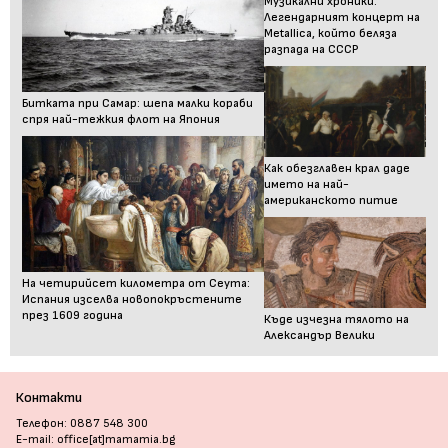
Музикални хроники:
Легендарният концерт на
Metallica, който беляза
разпада на СССР
Битката при Самар: шепа малки кораби
спря най-тежкия флот на Япония
Как обезглавен крал даде
името на най-
американското питие
На четирийсет километра от Сеута:
Испания изселва новопокръстените
през 1609 година
Къде изчезна тялото на
Александър Велики
Контакти
Телефон: 0887 548 300
E-mail: office[at]mamamia.bg