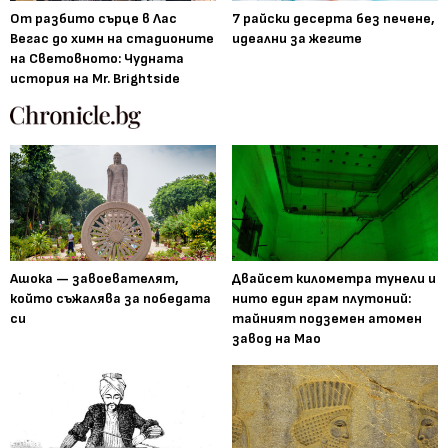
От разбито сърце в Лас
7 райски десерта без печене,
Вегас до химн на стадионите
идеални за жегите
на Световното: Чудната
история на Mr. Brightside
Ашока — завоевателят,
Двайсет километра тунели и
който съжалява за победата
нито един грам плутоний:
си
тайният подземен атомен
завод на Мао