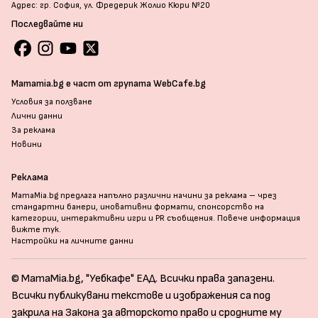
Адрес: гр. София, ул. Фредерик Жолио Кюри №20
Последвайте ни
Mamamia.bg е част от групата WebCafe.bg
Условия за ползване
Лични данни
За реклама
Новини
Реклама
MamaMia.bg предлага напълно различни начини за реклама – чрез
стандартни банери, иновативни формати, спонсорство на
категории, интерактивни игри и PR съобщения. Повече информация
вижте тук
.
Настройки на личните данни
© MamaMia.bg, "Уебкафе" ЕАД. Всички права запазени.
Всички публикувани текстове и изображения са под
закрила на Закона за авторското право и сродните му