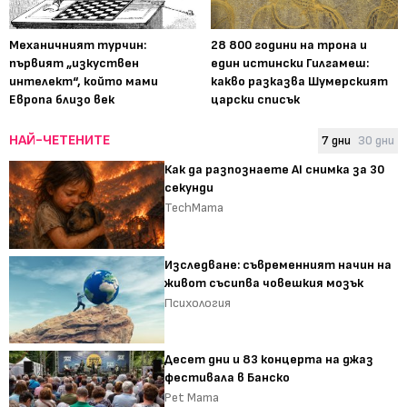
Механичният турчин:
28 800 години на трона и
първият „изкуствен
един истински Гилгамеш:
интелект“, който мами
какво разказва Шумерският
Европа близо век
царски списък
НАЙ-ЧЕТЕНИТЕ
7 дни
30 дни
Как да разпознаете AI снимка за 30
секунди
TechMama
Изследване: съвременният начин на
живот съсипва човешкия мозък
Психология
Десет дни и 83 концерта на джаз
фестивала в Банско
Pet Mama