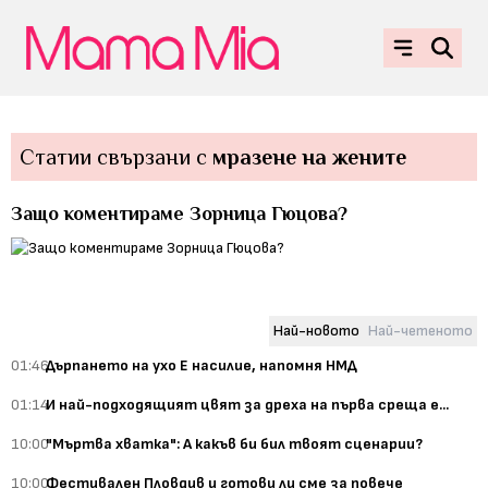
Статии свързани с
мразене на жените
Защо коментираме Зорница Гюцова?
Най-новото
Най-четеното
01:46
Дърпането на ухо Е насилие, напомня НМД
01:14
И най-подходящият цвят за дреха на първа среща е...
10:00
"Мъртва хватка": А какъв би бил твоят сценарии?
10:00
Фестивален Пловдив и готови ли сме за повече