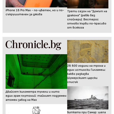
iPhone 18 Pro Max - по-цветен, но и по-
Трети сезон на “Домът на
съкрушителен за джоба
дракона” (ревю без
спойлери): Вестерос
отново кърви по-красиво
от всякога
28 800 години на трона и
един истински Гилгамеш:
какво разказва
Шумерският царски
списък
Двайсет километра тунели и нито
един грам плутоний: тайният подземен
атомен завод на Мао
Битката при Самар: шепа