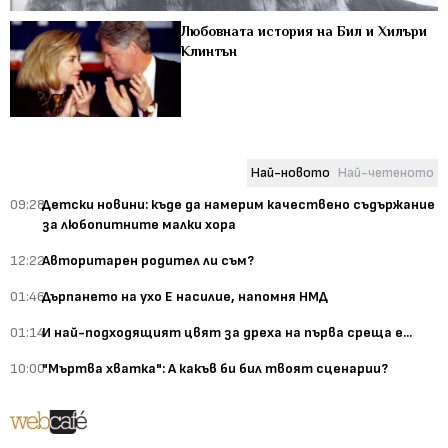
Любовната история на Бил и Хилъри
Клинтън
Най-новото
Най-четеното
09:28
Детски новини: къде да намерим качествено съдържание
за любопитните малки хора
12:22
Авторитарен родител ли съм?
01:46
Дърпането на ухо Е насилие, напомня НМД
01:14
И най-подходящият цвят за дреха на първа среща е...
10:00
"Мъртва хватка": А какъв би бил твоят сценарии?