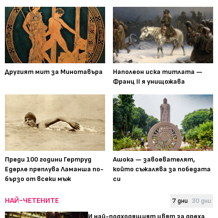
Другият мит за Минотавъра
Наполеон иска титлата —
Франц II я унищожава
Преди 100 години Гертруд
Ашока — завоевателят,
Едерле преплува Ламанша по-
който съжалява за победата
бързо от всеки мъж
си
НАЙ-ЧЕТЕНИТЕ
7 дни
30 дни
И най-подходящият цвят за дреха