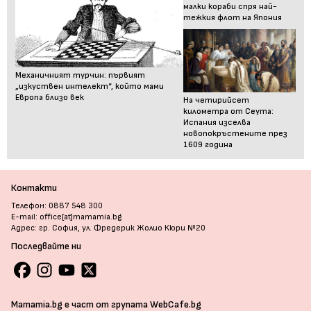
малки кораби спря най-
тежкия флот на Япония
Механичният турчин: първият
„изкуствен интелект“, който мами
Европа близо век
На четирийсет
километра от Сеута:
Испания изселва
новопокръстените през
1609 година
Контакти
Телефон: 0887 548 300
E-mail: office[at]mamamia.bg
Адрес: гр. София, ул. Фредерик Жолио Кюри №20
Последвайте ни
Mamamia.bg е част от групата WebCafe.bg