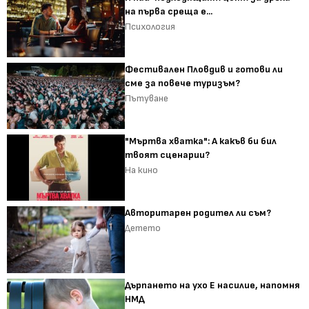
на първа среща е...
Психология
Фестивален Пловдив и готови ли
сме за повече туризъм?
Пътуване
"Мъртва хватка": А какъв би бил
твоят сценарии?
На кино
Авторитарен родител ли съм?
Детето
Дърпането на ухо Е насилие, напомня
НМД