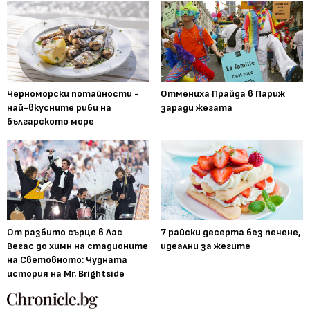
Черноморски потайности -
Отмениха Прайда в Париж
най-вкусните риби на
заради жегата
българското море
От разбито сърце в Лас
7 райски десерта без печене,
Вегас до химн на стадионите
идеални за жегите
на Световното: Чудната
история на Mr. Brightside