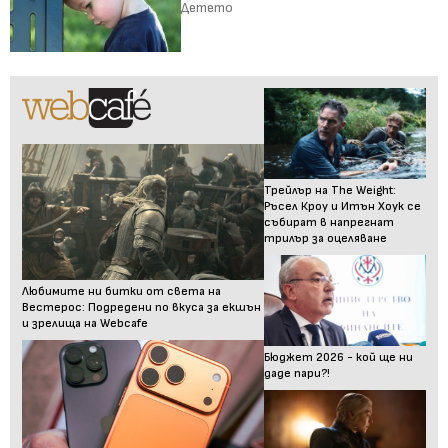
Детето
Трейлър на The Weight:
Ръсел Кроу и Итън Хоук се
събират в напрегнат
трилър за оцеляване
Любимите ни битки от света на
Вестерос: Подредени по вкуса за екшън
и зрелища на Webcafe
Бюджет 2026 - кой ще ни
даде пари?!