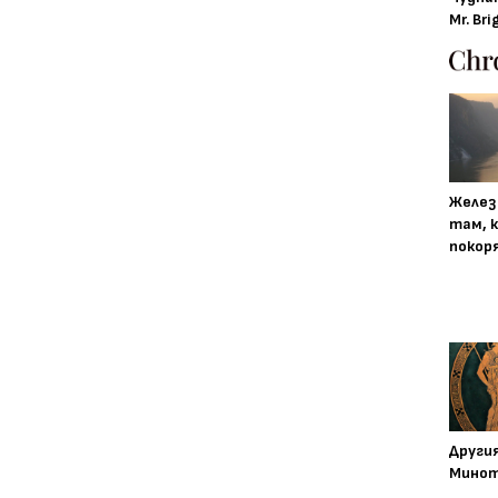
Mr. Bri
Желез
там, 
покор
Други
Минот