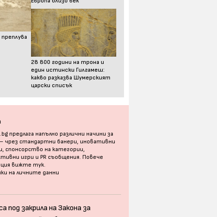
Европа близо век
 преплува
28 800 години на трона и
един истински Гилгамеш:
какво разказва Шумерският
царски списък
а
bg предлага напълно различни начини за
 – чрез стандартни банери, иновативни
, спонсорство на категории,
тивни игри и PR съобщения. Повече
ация
вижте тук
.
ки на личните данни
а под закрила на Закона за