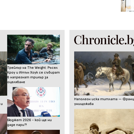
Трейлър на The Weight: Ръсел
Кроу и Итън Хоук се събират
в напрегнат трилър за
оцеляване
Наполеон иска титлата — Франц I
 и
унищожава
Бюджет 2026 - кой ще ни
даде пари?!