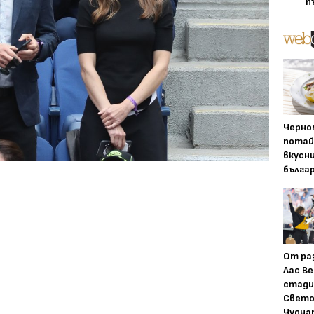
п
Черно
потай
вкусн
бълга
От ра
Лас Ве
стади
Свето
Чудна