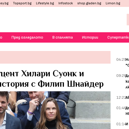
ey.bg
Topsport.bg
Lifestyle.bg
Infostock
shop.gladen.bg
Limon.bg
о
Пред огледалото
В спалнята
Истории
Супертатк
04:29
Н
"
уцент Хилари Суонк и
09:28
Д
история с Филип Шнайдер
к
л
12:22
А
01:46
Д
Н
01:14
И