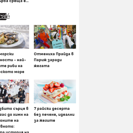
ърва среща е...
морски
Отмениха Прайда в
ности - най-
Париж заради
ите риби на
жегата
рското море
збито сърце в
7 райски десерта
гас до химн на
без печене, идеални
оните на
за жегите
вното:
та история на