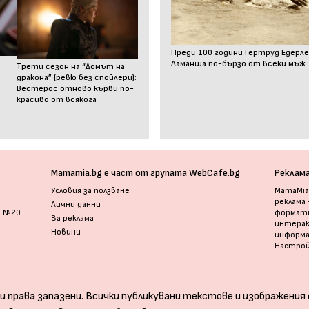
Преди 100 години Гертруд Едерле
Ламанша по-бързо от всеки мъж
Трети сезон на “Домът на
дракона” (ревю без спойлери):
Вестерос отново кърви по-
красиво от всякога
Mamamia.bg е част от групата WebCafe.bg
Реклам
Условия за ползване
MamaMia.
реклама
Лични данни
и №20
формати
За реклама
интерак
Новини
информ
Настрой
и права запазени. Всички публикувани текстове и изображения с