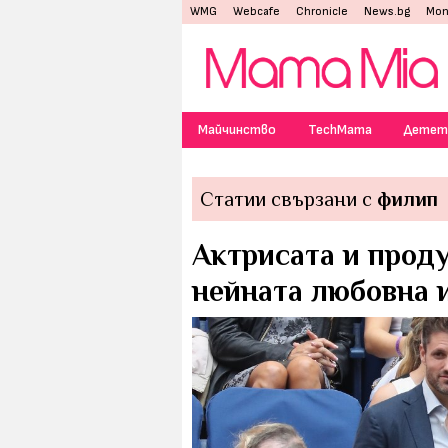
WMG
Webcafe
Chronicle
News.bg
Mon
Майчинство
TechMama
Детет
Статии свързани с
филип
Актрисата и прод
нейната любовна 