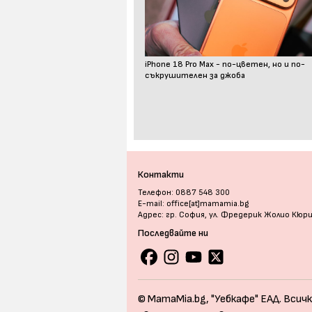
iPhone 18 Pro Max - по-цветен, но и по-
съкрушителен за джоба
Контакти
Телефон: 0887 548 300
E-mail: office[at]mamamia.bg
Адрес: гр. София, ул. Фредерик Жолио Кюр
Последвайте ни
© MamaMia.bg, "Уебкафе" ЕАД. Всичк