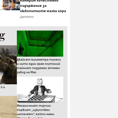
намерим качествено
съдържание за
любопитните малки хора
Детето
Двайсет километра тунели
и нито един грам плутоний:
тайният подземен атомен
завод на Мао
I я
Механичният турчин:
първият „изкуствен
интелект“, който мами