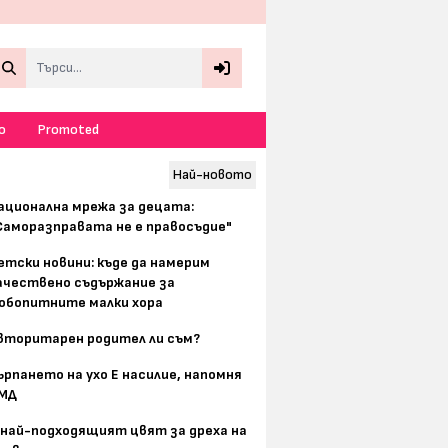
Search
о
Promoted
Най-новото
ационална мрежа за децата:
Саморазправата не е правосъдие"
етски новини: къде да намерим
ачествено съдържание за
юбопитните малки хора
вторитарен родител ли съм?
ърпането на ухо Е насилие, напомня
МД
 най-подходящият цвят за дреха на