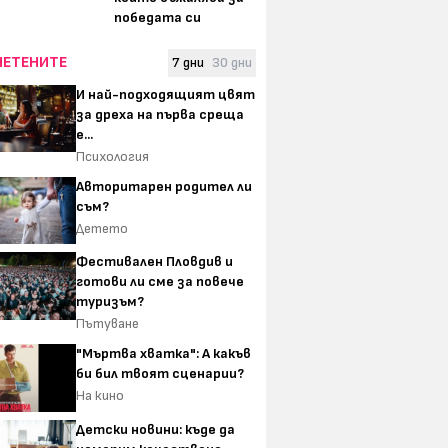
победата си
ЧЕТЕНИТЕ
7 дни
30 дни
И най-подходящият цвят
за дреха на първа среща
е...
Психология
Авторитарен родител ли
съм?
Детето
Фестивален Пловдив и
готови ли сме за повече
туризъм?
Пътуване
"Мъртва хватка": А какъв
би бил твоят сценарии?
На кино
Детски новини: къде да