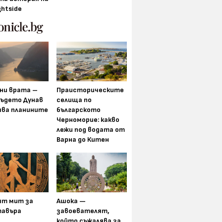
ghtside
ни врата –
Праисторическите
където Дунав
селища по
ява планините
българското
Черноморие: какво
лежи под водата от
Варна до Китен
ят мит за
Ашока —
авъра
завоевателят,
който съжалява за