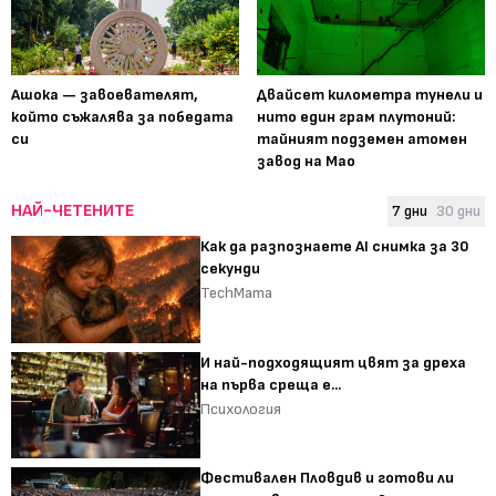
Ашока — завоевателят,
Двайсет километра тунели и
който съжалява за победата
нито един грам плутоний:
си
тайният подземен атомен
завод на Мао
НАЙ-ЧЕТЕНИТЕ
7 дни
30 дни
Как да разпознаете AI снимка за 30
секунди
TechMama
И най-подходящият цвят за дреха
на първа среща е...
Психология
Фестивален Пловдив и готови ли