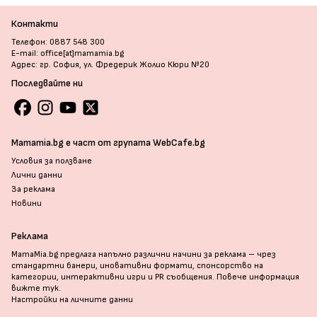
Контакти
Телефон: 0887 548 300
E-mail: office[at]mamamia.bg
Адрес: гр. София, ул. Фредерик Жолио Кюри №20
Последвайте ни
Mamamia.bg е част от групата WebCafe.bg
Условия за ползване
Лични данни
За реклама
Новини
Реклама
MamaMia.bg предлага напълно различни начини за реклама – чрез
стандартни банери, иновативни формати, спонсорство на
категории, интерактивни игри и PR съобщения. Повече информация
вижте тук
.
Настройки на личните данни