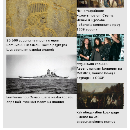
На четирийсет
километра от Сеута:
Испания изселва
новопокръстените през
1609 година
28 800 години на трона и един
истински Гилгамеш: какво разказва
Шумерският царски списък
Музикални хроники:
Легендарният концерт на
Metallica, който беляза
разпада на СССР
Битката при Самар: шепа малки кораби
спря най-тежкия флот на Япония
Как обезглавен крал даде
името на най-
американското питие