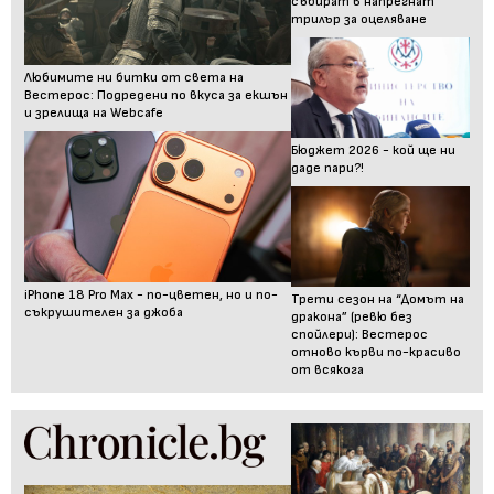
събират в напрегнат
трилър за оцеляване
Любимите ни битки от света на
Вестерос: Подредени по вкуса за екшън
и зрелища на Webcafe
Бюджет 2026 - кой ще ни
даде пари?!
iPhone 18 Pro Max - по-цветен, но и по-
Трети сезон на “Домът на
съкрушителен за джоба
дракона” (ревю без
спойлери): Вестерос
отново кърви по-красиво
от всякога