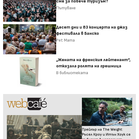
сме за повече туризъм?
Пътуване
Десет дни и 83 концерта на джаз
фестивала в Банско
Pet Mama
„Жената на френския лейтенант“,
отказала ролята на грешница
В библиотеката
Трейлър на The Weight:
Ръсел Кроу и Итън Хоук се