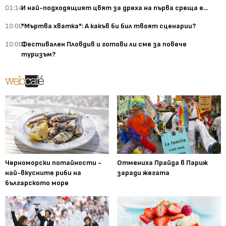
01:14
И най-подходящият цвят за дреха на първа среща е...
10:00
"Мъртва хватка": А какъв би бил твоят сценарии?
10:00
Фестивален Пловдив и готови ли сме за повече
туризъм?
Черноморски потайности -
Отмениха Прайда в Париж
най-вкусните риби на
заради жегата
българското море