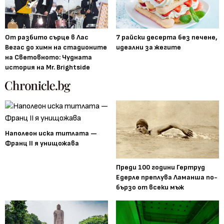
От разбито сърце в Лас
7 райски десерта без печене,
Вегас до химн на стадионите
идеални за жегите
на Световното: Чудната
история на Mr. Brightside
Наполеон иска титлата —
Франц II я унищожава
Преди 100 години Гертруд
Едерле преплува Ламанша по-
бързо от всеки мъж