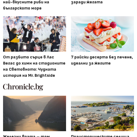
най-вкусните риби на
заради жегата
българското море
От разбито сърце в Лас
7 райски десерта без печене,
Вегас до химн на стадионите
идеални за жегите
на Световното: Чудната
история на Mr. Brightside
Железни врата – там,
Праисторическите селища