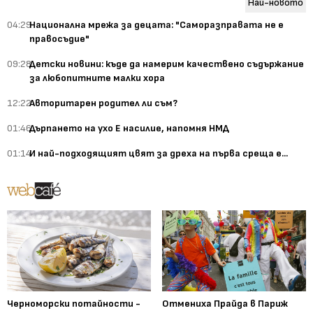
Най-новото
04:29
Национална мрежа за децата: "Саморазправата не е
правосъдие"
09:28
Детски новини: къде да намерим качествено съдържание
за любопитните малки хора
12:22
Авторитарен родител ли съм?
01:46
Дърпането на ухо Е насилие, напомня НМД
01:14
И най-подходящият цвят за дреха на първа среща е...
Черноморски потайности -
Отмениха Прайда в Париж