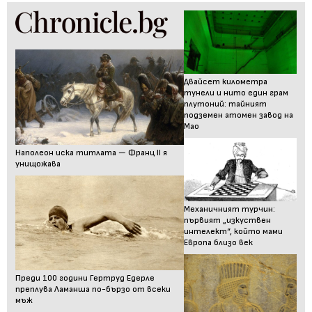
Двайсет километра
тунели и нито един грам
плутоний: тайният
подземен атомен завод на
Мао
Наполеон иска титлата — Франц II я
унищожава
Механичният турчин:
първият „изкуствен
интелект“, който мами
Европа близо век
Преди 100 години Гертруд Едерле
преплува Ламанша по-бързо от всеки
мъж