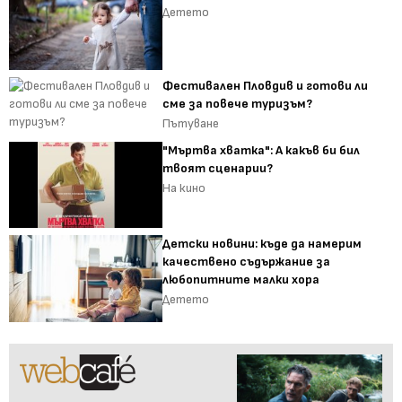
Детето
Фестивален Пловдив и готови ли
сме за повече туризъм?
Пътуване
"Мъртва хватка": А какъв би бил
твоят сценарии?
На кино
Детски новини: къде да намерим
качествено съдържание за
любопитните малки хора
Детето