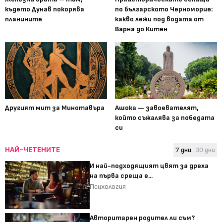
където Дунав покорява
по българското Черноморие:
планините
какво лежи под водата от
Варна до Китен
Другият мит за Минотавъра
Ашока — завоевателят,
който съжалява за победата
си
НАЙ-ЧЕТЕНИТЕ
7 дни
30 дни
И най-подходящият цвят за дреха
на първа среща е...
Психология
Авторитарен родител ли съм?