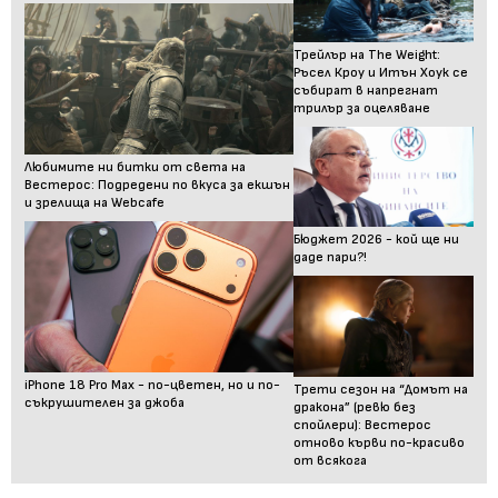
Трейлър на The Weight:
Ръсел Кроу и Итън Хоук се
събират в напрегнат
трилър за оцеляване
Любимите ни битки от света на
Вестерос: Подредени по вкуса за екшън
и зрелища на Webcafe
Бюджет 2026 - кой ще ни
даде пари?!
iPhone 18 Pro Max - по-цветен, но и по-
Трети сезон на “Домът на
съкрушителен за джоба
дракона” (ревю без
спойлери): Вестерос
отново кърви по-красиво
от всякога