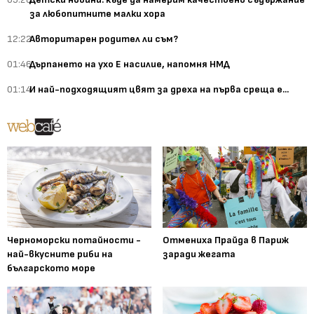
за любопитните малки хора
12:22
Авторитарен родител ли съм?
01:46
Дърпането на ухо Е насилие, напомня НМД
01:14
И най-подходящият цвят за дреха на първа среща е...
Черноморски потайности -
Отмениха Прайда в Париж
най-вкусните риби на
заради жегата
българското море