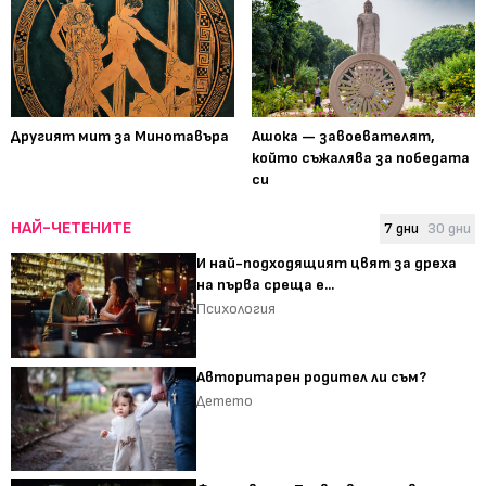
Другият мит за Минотавъра
Ашока — завоевателят,
който съжалява за победата
си
НАЙ-ЧЕТЕНИТЕ
7 дни
30 дни
И най-подходящият цвят за дреха
на първа среща е...
Психология
Авторитарен родител ли съм?
Детето