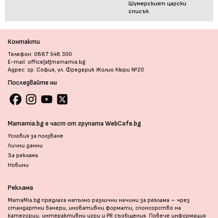
Шумерският царски
списък
Контакти
Телефон: 0887 548 300
E-mail: office[at]mamamia.bg
Адрес: гр. София, ул. Фредерик Жолио Кюри №20
Последвайте ни
Mamamia.bg е част от групата WebCafe.bg
Условия за ползване
Лични данни
За реклама
Новини
Реклама
MamaMia.bg предлага напълно различни начини за реклама – чрез
стандартни банери, иновативни формати, спонсорство на
категории, интерактивни игри и PR съобщения. Повече информация