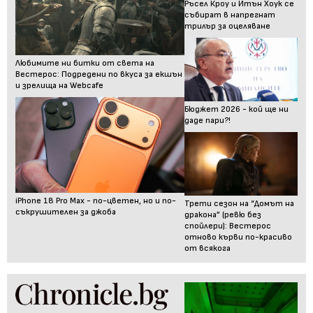
Ръсел Кроу и Итън Хоук се
събират в напрегнат
трилър за оцеляване
Любимите ни битки от света на
Вестерос: Подредени по вкуса за екшън
и зрелища на Webcafe
Бюджет 2026 - кой ще ни
даде пари?!
iPhone 18 Pro Max - по-цветен, но и по-
Трети сезон на “Домът на
съкрушителен за джоба
дракона” (ревю без
спойлери): Вестерос
отново кърви по-красиво
от всякога