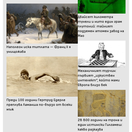
Двайсет километра
тунели и нито един грам
плутоний: тайният
подземен атомен завод на
Мао
Наполеон иска титлата — Франц II я
унищожава
Механичният турчин:
първият „изкуствен
интелект“, който мами
Европа близо век
Преди 100 години Гертруд Едерле
преплува Ламанша по-бързо от всеки
мъж
28 800 години на трона и
един истински Гилгамеш:
какво разказва