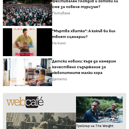
Фестивален Пловдив и готови ли
сме за повече туризъм?
Пътуване
"Мъртва хватка": А какъв би бил
твоят сценарии?
На кино
Детски новини: къде да намерим
качествено съдържание за
любопитните малки хора
Детето
Трейлър на The Weight: