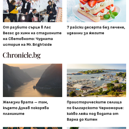
От разбито сърце в Лас
7 райски десерта без печене,
Вегас до химн на стадионите
идеални за жегите
на Световното: Чудната
история на Mr. Brightside
Железни врата – там,
Праисторическите селища
където Дунав покорява
по българското Черноморие:
планините
какво лежи под водата от
Варна до Китен