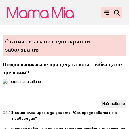
Статии свързани с
еднокринни
заболявания
Нощно напикаване при децата: кога трябва да се
тревожим?
Най-новото
04:29
Национална мрежа за децата: "Саморазправата не е
правосъдие"
09:28
Детски новини: къде да намерим качествено съдържание