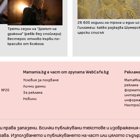
28 800 години на трона и един и
Гилгамеш: какво разказва Шумер
Трети сезон на “Домът на
царски списък
дракона” (ревю без спойлери):
Вестерос отново кърви по-
красиво от всякога
Mamamia.bg е част от групата WebCafe.bg
Реклам
Условия за ползване
MamaMia.
реклама
Лични данни
и №20
формати
За реклама
интерак
Новини
информ
Настрой
и права запазени. Всички публикувани текстове и изображения с
рава. Използването и публикуването на част или цялото съдър