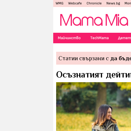
WMG
Webcafe
Chronicle
News.bg
Mon
Майчинство
TechMama
Детет
Статии свързани с
да бъд
Осъзнатият дейтин