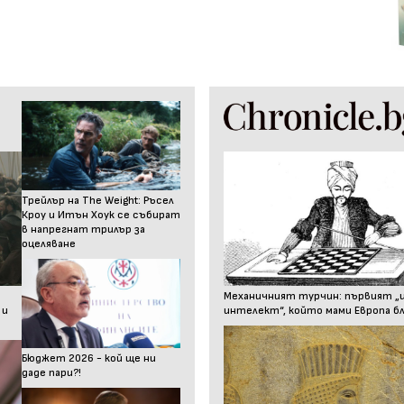
Трейлър на The Weight: Ръсел
Кроу и Итън Хоук се събират
в напрегнат трилър за
оцеляване
Механичният турчин: първият „
 и
интелект“, който мами Европа бл
Бюджет 2026 - кой ще ни
даде пари?!