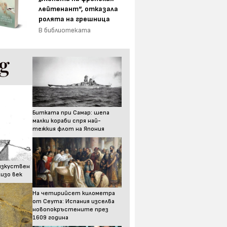
лейтенант“, отказала
ролята на грешница
В библиотеката
Битката при Самар: шепа
малки кораби спря най-
тежкия флот на Япония
изкуствен
изо век
На четирийсет километра
от Сеута: Испания изселва
новопокръстените през
1609 година