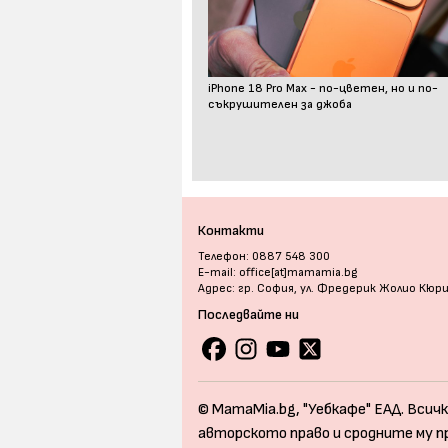
iPhone 18 Pro Max - по-цветен, но и по-
съкрушителен за джоба
Контакти
Телефон: 0887 548 300
E-mail: office[at]mamamia.bg
Адрес: гр. София, ул. Фредерик Жолио Кюр
Последвайте ни
© MamaMia.bg, "Уебкафе" ЕАД. Всичк
авторското право и сродните му п