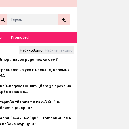
Search
о
Promoted
Най-новото
Най-четеното
вторитарен родител ли съм?
ърпането на ухо Е насилие, напомня
МД
 най-подходящият цвят за дреха на
ърва среща е...
Мъртва хватка": А какъв би бил
воят сценарии?
естивален Пловдив и готови ли сме
а повече туризъм?