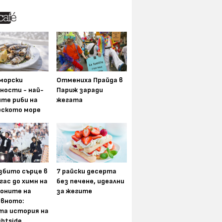
морски
Отмениха Прайда в
ности - най-
Париж заради
ите риби на
жегата
рското море
збито сърце в
7 райски десерта
гас до химн на
без печене, идеални
оните на
за жегите
вното:
та история на
ghtside