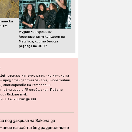
стински
ският
Музикални хроники:
Легендарният концерт на
Metallica, който беляза
разпада на СССР
а
bg предлага напълно различни начини за
 – чрез стандартни банери, иновативни
, спонсорство на категории,
тивни игри и PR съобщения. Повече
ация
вижте тук
.
ки на личните данни
а под закрила на Закона за
жание на сайта без разрешение е