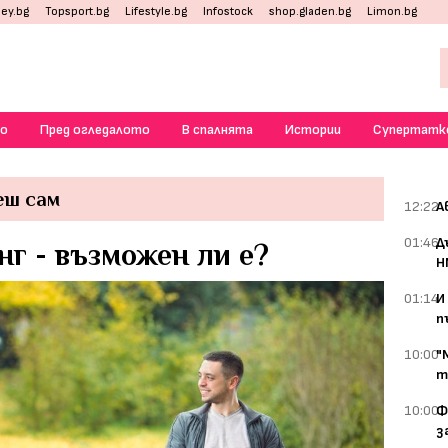
ey.bg
Topsport.bg
Lifestyle.bg
Infostock
shop.gladen.bg
Limon.bg
о
Пред огледалото
В спалнята
Истории
Супертатк
еш сам
12:22
А
01:46
Д
г - възможен ли е?
Н
01:14
И
п
10:00
"
т
10:00
Ф
з