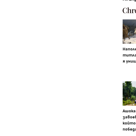
Напол
титла
я уни
Ашока
завое
който
побед