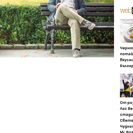
Черно
потай
вкусн
бълга
От ра
Лас Ве
стади
Свето
Чудна
Mr. Bri