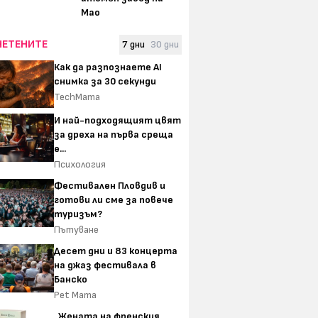
Мао
ЧЕТЕНИТЕ
7 дни
30 дни
Как да разпознаете AI
снимка за 30 секунди
TechMama
И най-подходящият цвят
за дреха на първа среща
е...
Психология
Фестивален Пловдив и
готови ли сме за повече
туризъм?
Пътуване
Десет дни и 83 концерта
на джаз фестивала в
Банско
Pet Mama
„Жената на френския