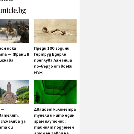
еон иска
Преди 100 години
та — Франц II
Гертруд Едерле
щожава
преплува Ламанша
по-бързо от всеки
мъж
 —
Двайсет километра
вателят,
тунели и нито един
 съжалява за
грам плутоний:
ата си
тайният подземен
атомен завод на