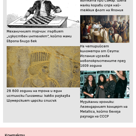
Битката при Самар: шепа
малки кораби спря най-
тежкия флот на Япония
Механичният турчин: първият
„изкуствен интелект“, който мами
Европа близо век
На четирийсет
километра от Сеута:
Испания изселва
новопокръстените през
1609 година
28 800 години на трона и един
истински Гилгамеш: какво разказва
Шумерският царски списък
Музикални хроники:
Легендарният концерт на
Metallica, който беляза
разпада на СССР
Контакти