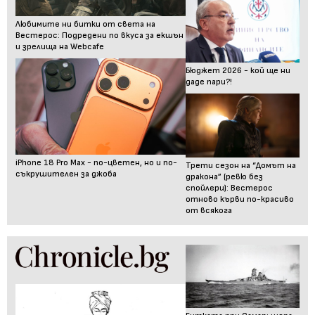
Любимите ни битки от света на
Вестерос: Подредени по вкуса за екшън
и зрелища на Webcafe
Бюджет 2026 - кой ще ни
даде пари?!
iPhone 18 Pro Max - по-цветен, но и по-
Трети сезон на “Домът на
съкрушителен за джоба
дракона” (ревю без
спойлери): Вестерос
отново кърви по-красиво
от всякога