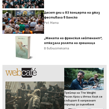
Десет дни и 83 концерта на джаз
фестивала в Банско
Pet Mama
„Жената на френския лейтенант“,
отказала ролята на грешница
В библиотеката
Трейлър на The Weight:
Ръсел Кроу и Итън Хоук се
събират в напрегнат
трилър за оцеляване