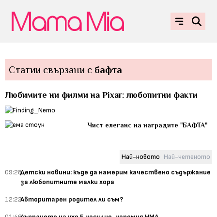
Статии свързани с
бафта
Любимите ни филми на Pixar: любопитни факти
Чист елеганс на наградите "БАФТА"
Най-новото
Най-четеното
09:28
Детски новини: къде да намерим качествено съдържание
за любопитните малки хора
12:22
Авторитарен родител ли съм?
01:46
Дърпането на ухо Е насилие, напомня НМД