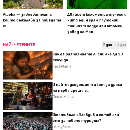
Ашока — завоевателят,
Двайсет километра тунели и
който съжалява за победата
нито един грам плутоний:
си
тайният подземен атомен
завод на Мао
НАЙ-ЧЕТЕНИТЕ
7 дни
30 дни
Как да разпознаете AI снимка за 30
секунди
TechMama
И най-подходящият цвят за дреха
на първа среща е...
Психология
Фестивален Пловдив и готови ли
сме за повече туризъм?
Пътуване