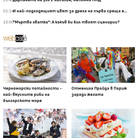
01:14
И най-подходящият цвят за дреха на първа среща е...
10:00
"Мъртва хватка": А какъв би бил твоят сценарии?
Черноморски потайности -
Отмениха Прайда в Париж
най-вкусните риби на
заради жегата
българското море