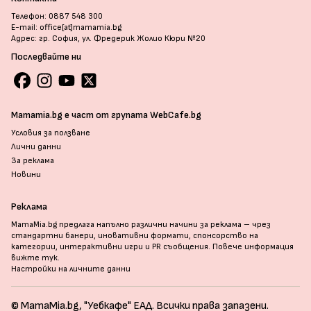
Телефон: 0887 548 300
E-mail: office[at]mamamia.bg
Адрес: гр. София, ул. Фредерик Жолио Кюри №20
Последвайте ни
Mamamia.bg е част от групата WebCafe.bg
Условия за ползване
Лични данни
За реклама
Новини
Реклама
MamaMia.bg предлага напълно различни начини за реклама – чрез
стандартни банери, иновативни формати, спонсорство на
категории, интерактивни игри и PR съобщения. Повече информация
вижте тук
.
Настройки на личните данни
© MamaMia.bg, "Уебкафе" ЕАД. Всички права запазени.