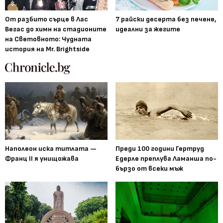
От разбито сърце в Лас
7 райски десерта без печене,
Вегас до химн на стадионите
идеални за жегите
на Световното: Чудната
история на Mr. Brightside
Наполеон иска титлата —
Преди 100 години Гертруд
Франц II я унищожава
Едерле преплува Ламанша по-
бързо от всеки мъж