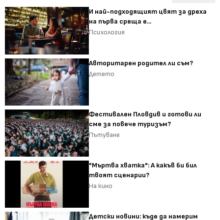
И най-подходящият цвят за дреха
на първа среща е...
Психология
Авторитарен родител ли съм?
Детето
Фестивален Пловдив и готови ли
сме за повече туризъм?
Пътуване
"Мъртва хватка": А какъв би бил
твоят сценарии?
На кино
Детски новини: къде да намерим