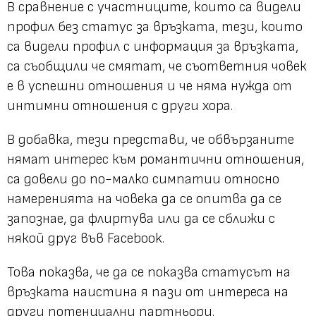
В сравнение с участниците, които са видели
профил без статус за връзката, тези, които
са видели профил с информация за връзката,
са съобщили че смятат, че съответния човек
е в успешни отношения и че няма нужда от
интимни отношения с други хора.
В добавка, тези представи, че обвързаните
нямат интерес към романтични отношения,
са довели до по-малко симпатии относно
намеренията на човека да се опитва да се
запознае, да флиртува или да се сближи с
някой друг във Facebook.
Това показва, че да се показва статусът на
връзката наистина я пази от интереса на
други потенциални партньори.