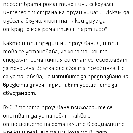
предотвратя романтичен или сексуален
интерес от страна на други лица“
и „
Искам да
избегна възможността някой друг да
открадне моя романтичен партньор“
.
Както и при предишни проучвания, и при
това се установява, че хората, които
споделят романичния си статус, съобщават
за по-силна връзка със своята половинка. Но
се установява, че
мотивите за предпазване на
връзката далеч надминават усещането за
свързаност.
Във второто проучване психолозите се
опитват да установят какво е
отношението на останалите в социалните
мрежи и реакцията им, когато видят