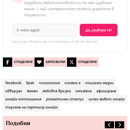
Задоволи любопитството си по най-удобния
начин — най-интересните статии директно в
пощата ти.
Без спам. Можеш да се отпишеш по всяко време.
СПОДЕЛЯНЕ
ХАРЕСВА МИ
СПОДЕЛЯНЕ
facebook
брак
психология
сложно е
социални медии
обвързан
женен
любовна връзка
омъжена
афиширане
онлайн онтоншения
романтичен статус
личен живот онлайн
търсене на партньор онлайн
Подобни