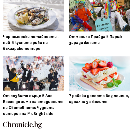
Черноморски потайности -
Отмениха Прайда в Париж
най-вкусните риби на
заради жегата
българското море
От разбито сърце в Лас
7 райски десерта без печене,
Вегас до химн на стадионите
идеални за жегите
на Световното: Чудната
история на Mr. Brightside