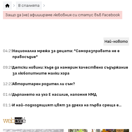
В спалнята
Защо да (не) афишираме любовния си статус във Facebook
Най-новото
04:29
Национална мрежа за децата: "Саморазправата не е
правосъдие"
09:28
Детски новини: къде да намерим качествено съдържание
за любопитните малки хора
12:22
Авторитарен родител ли съм?
01:46
Дърпането на ухо Е насилие, напомня НМД
01:14
И най-подходящият цвят за дреха на първа среща е...