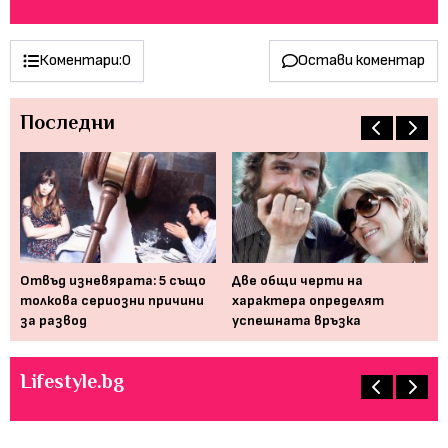
Коментари:
0
Остави коментар
Последни
Отвъд изневярата: 5 също
Две общи черти на
5 
на
толкова сериозни причини
характера определят
за
за развод
успешната връзка
Lifestyle.bg