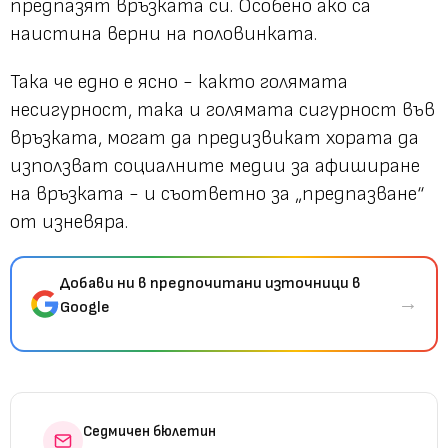
предпазят връзката си. Особено ако са
наистина верни на половинката.
Така че едно е ясно - както голямата
несигурност, така и голямата сигурност във
връзката, могат да предизвикат хората да
използват социалните медии за афиширане
на връзката - и съответно за „предпазване“
от изневяра.
Добави ни в предпочитани източници в
→
Google
Седмичен бюлетин