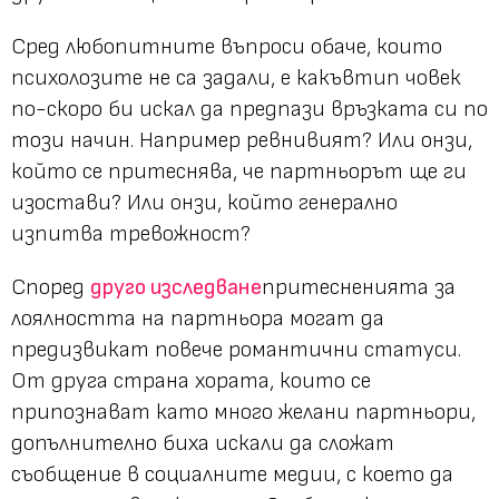
Сред любопитните въпроси обаче, които
психолозите нe са задали, е какъвтип човек
по-скоро би искал да предпази връзката си по
този начин. Например ревнивият? Или онзи,
който се притеснява, че партньорът ще ги
изостави? Или онзи, който генерално
изпитва тревожност?
Според
друго изследване
притесненията за
лоялността на партньора могат да
предизвикат повече романтични статуси.
От друга страна хората, които се
припознават като много желани партньори,
допълнително биха искали да сложат
съобщение в социалните медии, с което да