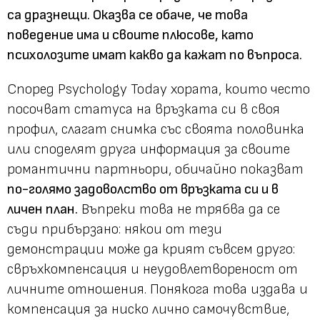
са дразнещи. Оказва се обаче, че това
поведение има и своите плюсове, като
психолозите имат какво да кажат по въпроса.
Според Psychology Today хората, които често
посочват статуса на връзката си в своя
профил, слагат снимка със своята половинка
или споделят друга информация за своите
романтични партньори, обичайно показват
по-голямо задоволство от връзката си и в
личен план.
Въпреки това не трябва да се
съди прибързано: някои от тези
демонстрации може да крият съвсем друго:
свръхкомпенсация и неудовлетвореност от
личните отношения. Понякога това издава и
компенсация за ниско лично самочувствие,