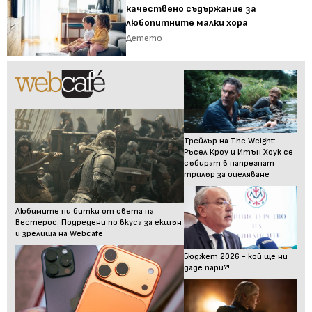
качествено съдържание за
любопитните малки хора
Детето
Трейлър на The Weight:
Ръсел Кроу и Итън Хоук се
събират в напрегнат
трилър за оцеляване
Любимите ни битки от света на
Вестерос: Подредени по вкуса за екшън
и зрелища на Webcafe
Бюджет 2026 - кой ще ни
даде пари?!