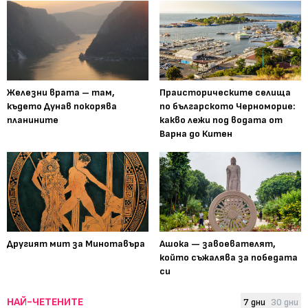
Железни врата – там,
Праисторическите селища
където Дунав покорява
по българското Черноморие:
планините
какво лежи под водата от
Варна до Китен
Другият мит за Минотавъра
Ашока — завоевателят,
който съжалява за победата
си
НАЙ-ЧЕТЕНИТЕ
7 дни
30 дни