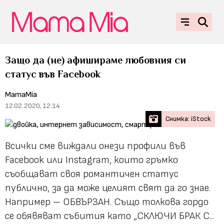
Защо да (не) афишираме любовния си
статус във Facebook
MamaMia
12.02.2020, 12:14
Снимка: iStock
Всички сме виждали онези профили във
Facebook или Instagram, които гръмко
съобщават своя романтичен статус
публично, за да може целият свят да го знае.
Например – ОБВЪРЗАН. Също толкова гордо
се обявяват събития като „СКЛЮЧИ БРАК С...