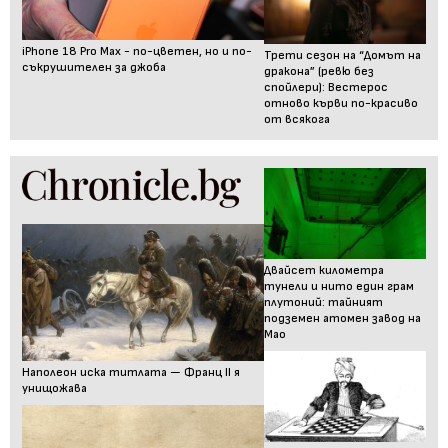
iPhone 18 Pro Max - по-цветен, но и по-
Трети сезон на “Домът на
съкрушителен за джоба
дракона” (ревю без
спойлери): Вестерос
отново кърви по-красиво
от всякога
Двайсет километра
тунели и нито един грам
плутоний: тайният
подземен атомен завод на
Мао
Наполеон иска титлата — Франц II я
унищожава