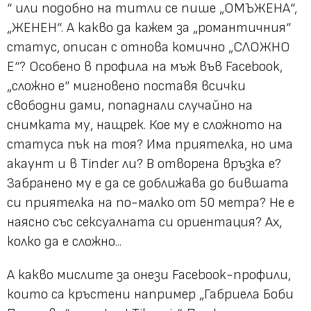
“ или подобно на титли се пише „ОМЪЖЕНА“,
„ЖЕНЕН“. А какво да кажем за „романтичния“
статус, описан с отнова комично „СЛОЖНО
Е“? Особено в профила на мъж във Facebook,
„сложно е“ мигновено поставя всички
свободни дами, попаднали случайно на
снимката му, нащрек. Кое му е сложното на
статуса пък на тоя? Има приятелка, но има
акаунт и в Tinder ли? В отворена връзка е?
Забранено му е да се доближава до бившата
си приятелка на по-малко от 50 метра? Не е
наясно със сексуалната си ориентация? Ах,
колко да е сложно...
А какво мислите за онези Facebook-профили,
които са кръстени например „Габриела Боби