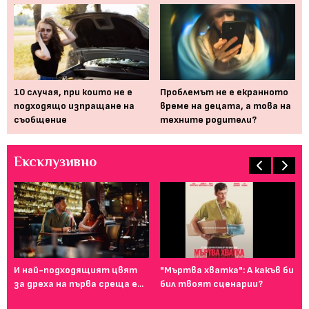
10 случая, при които не е
Проблемът не е екранното
Из
подходящо изпращане на
време на децата, а това на
на
съобщение
техните родители?
чо
Ексклузивно
И най-подходящият цвят
"Мъртва хватка": А какъв би
Фе
за дреха на първа среща е...
бил твоят сценарии?
го
ту