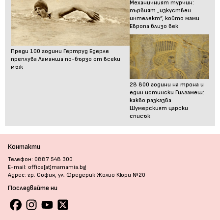
Механичният турчин:
първият „изкуствен
интелект“, който мами
Европа близо век
Преди 100 години Гертруд Едерле
преплува Ламанша по-бързо от всеки
мъж
28 800 години на трона и
един истински Гилгамеш:
какво разказва
Шумерският царски
списък
Контакти
Телефон: 0887 548 300
E-mail: office[at]mamamia.bg
Адрес: гр. София, ул. Фредерик Жолио Кюри №20
Последвайте ни