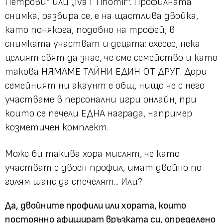
Петрови“ или „Iva I Tihomir“. Профилната
снимка, разбира се, е на щастлива двойка,
като понякога, подобно на трофей, в
снимката участват и децата: ехееее, нека
целият свят да знае, че сме семейство и като
такова НЯМАМЕ ТАЙНИ ЕДИН ОТ ДРУГ. Дори
семейният ни акаунт е общ, нищо че с него
участваме в персонални игри онлайн, при
които се печели ЕДНА награда, например
козметичен комплект.
Може би такива хора мислят, че като
участват с двоен профил, имат двойно по-
голям шанс да спечелят... Или?
Да, двойните профили или хората, които
постоянно афишират връзката си, определено