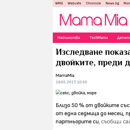
WMG
Webcafe
Chronicle
News.bg
Mon
Майчинство
TechMama
Детет
Изследване показа
двойките, преди д
MamaMia
19.05.2017, 10:50
Близо 50 % от двойките съ
от една седмица до месец, п
партньорите си
, съобщи са