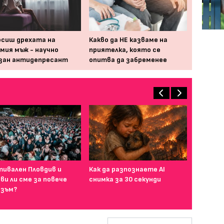
осиш дрехата на
Какво да НЕ казваме на
мия мъж - научно
приятелка, която се
зан антидепресант
опитва да забременее
ивален Пловдив и
Как да разпознаете AI
ви ли сме за повече
снимка за 30 секунди
зъм?