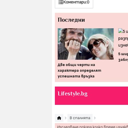
Коментари:
0
Последни
5 ши
забл
Отвъд изневярата: 5 също
Две общи черти на
толкова сериозни причини
характера определят
за развод
успешната връзка
Lifestyle.bg
В спалнята
Изследване показа колко време изчак