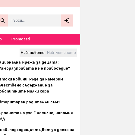
Search
о
Promoted
Най-новото
Най-четеното
ационална мрежа за децата:
Саморазправата не е правосъдие"
етски новини: къде да намерим
ачествено съдържание за
юбопитните малки хора
вторитарен родител ли съм?
ърпането на ухо Е насилие, напомня
МД
 най-подходящият цвят за дреха на