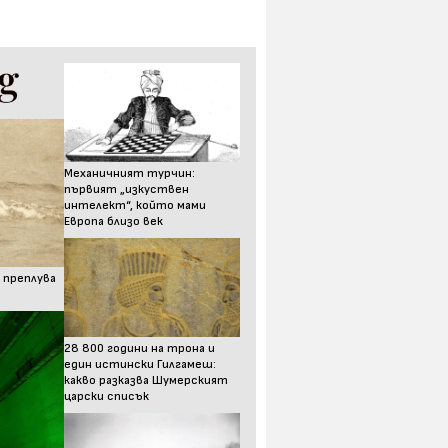
Механичният турчин:
първият „изкуствен
интелект“, който мами
Европа близо век
 преплува
28 800 години на трона и
един истински Гилгамеш:
какво разказва Шумерският
царски списък