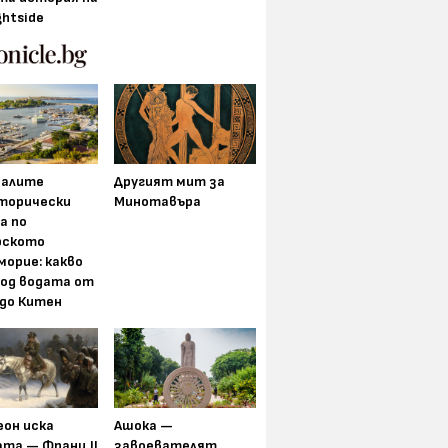
ghtside
алите
Другият мит за
торически
Минотавъра
а по
рското
морие: какво
под водата от
 до Китен
еон иска
Ашока —
та — Франц II
завоевателят,