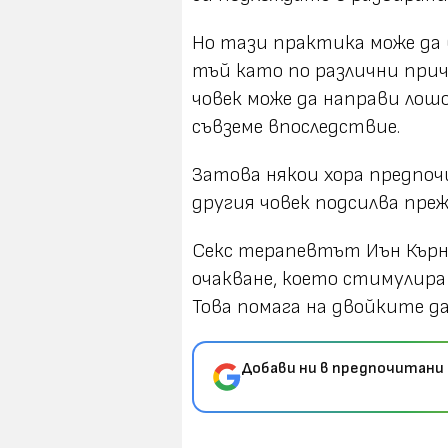
Но тази практика може да 
тъй като по различни прич
човек може да направи лошо
съвземе впоследствие.
Затова някои хора предпо
другия човек подсилва пре
Секс терапевтът Иън Кърнъ
очакване, което стимулира 
Това помага на двойките д
Добави ни в предпочитани 