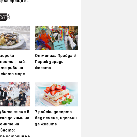
ърва среща е...
морски
Отмениха Прайда в
ности - най-
Париж заради
ите риби на
жегата
рското море
збито сърце в
7 райски десерта
гас до химн на
без печене, идеални
оните на
за жегите
вното:
та история на