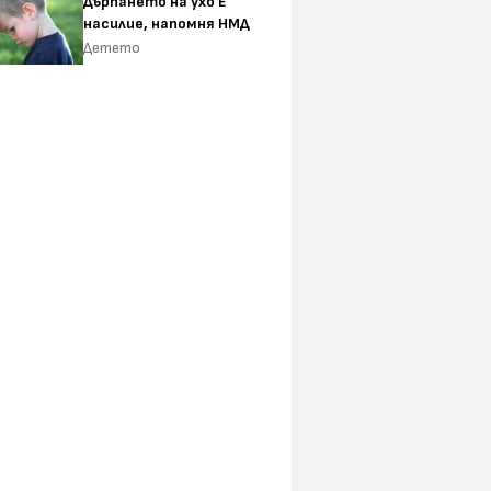
Дърпането на ухо Е
насилие, напомня НМД
Детето