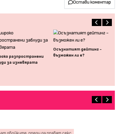
Остави коментар
Осъзнатият дейтинг -
възможен ли е?
роко разпространени
уди за изневярата
ват двойките, преди да правят секс