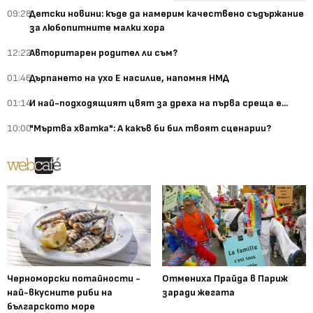
09:28
Детски новини: къде да намерим качествено съдържание
за любопитните малки хора
12:22
Авторитарен родител ли съм?
01:46
Дърпането на ухо Е насилие, напомня НМД
01:14
И най-подходящият цвят за дреха на първа среща е...
10:00
"Мъртва хватка": А какъв би бил твоят сценарии?
Черноморски потайности -
Отмениха Прайда в Париж
най-вкусните риби на
заради жегата
българското море