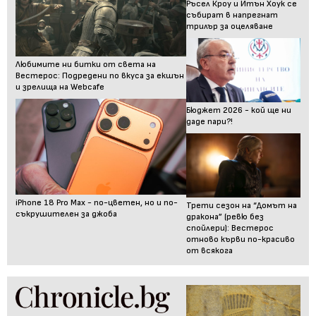
Ръсел Кроу и Итън Хоук се
събират в напрегнат
трилър за оцеляване
Любимите ни битки от света на
Вестерос: Подредени по вкуса за екшън
и зрелища на Webcafe
Бюджет 2026 - кой ще ни
даде пари?!
iPhone 18 Pro Max - по-цветен, но и по-
Трети сезон на “Домът на
съкрушителен за джоба
дракона” (ревю без
спойлери): Вестерос
отново кърви по-красиво
от всякога