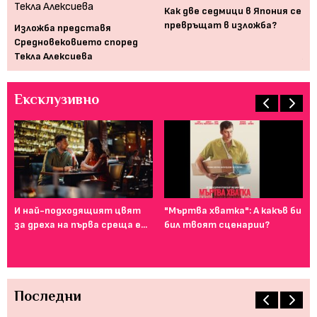
Как две седмици в Япония се
превръщат в изложба?
Изложба представя
Же
Средновековието според
по
Текла Алексиева
же
Ексклузивно
И най-подходящият цвят
"Мъртва хватка": А какъв би
Фе
за дреха на първа среща е...
бил твоят сценарии?
го
ту
Последни