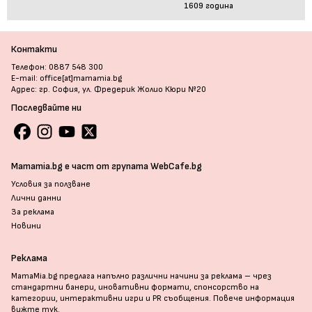
1609 година
Контакти
Телефон: 0887 548 300
E-mail: office[at]mamamia.bg
Адрес: гр. София, ул. Фредерик Жолио Кюри №20
Последвайте ни
Mamamia.bg е част от групата WebCafe.bg
Условия за ползване
Лични данни
За реклама
Новини
Реклама
MamaMia.bg предлага напълно различни начини за реклама – чрез
стандартни банери, иновативни формати, спонсорство на
категории, интерактивни игри и PR съобщения. Повече информация
вижте тук
.