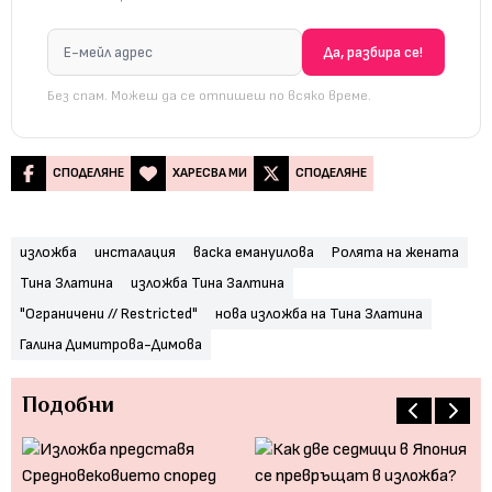
Без спам. Можеш да се отпишеш по всяко време.
СПОДЕЛЯНЕ
ХАРЕСВА МИ
СПОДЕЛЯНЕ
изложба
инсталация
васка емануилова
Ролята на жената
Тина Златина
изложба Тина Залтина
"Ограничени // Restricted"
нова изложба на Тина Златина
Галина Димитрова-Димова
Подобни