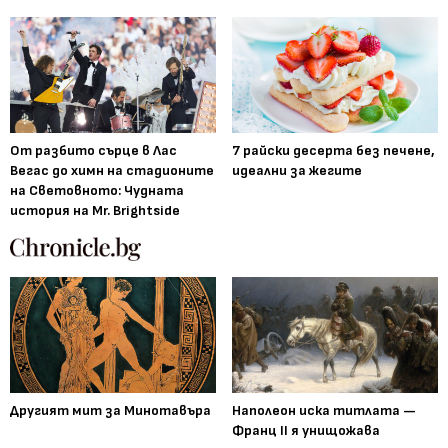
От разбито сърце в Лас
7 райски десерта без печене,
Вегас до химн на стадионите
идеални за жегите
на Световното: Чудната
история на Mr. Brightside
Другият мит за Минотавъра
Наполеон иска титлата —
Франц II я унищожава