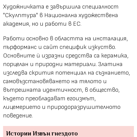
Художничката е завършила специалност
"Скулптура" в Национална художествена
академия, но и работи в ЕС.
Работи основно в областта на инсталация,
пърформанс и сайт специфик изкуство.
Основните ѝ изразни средства са керамика,
порцелан и природни материали. Златина
изследва скрития потенциал на съзнанието,
самовъзстановяването на тялото и
вътрешната идентичност, в общество,
където преобладават егоизмът,
лицемерието и природоразрушителното
поведение.
Истории
Извън гнездото