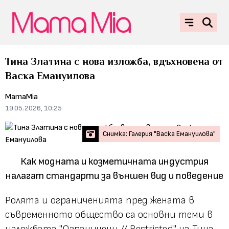
Тина Златина с нова изложба, вдъхновена от
Васка Емануилова
MamaMia
19.05.2026, 10:25
Снимка: Галерия "Васка Емануилова"
Как модната и козметичната индустрия
налагат стандарти за външен вид и поведение
Ролята и ограниченията пред жената в
съвременното общество са основни теми в
изложбата "Ограничени // Restricted" на Тина