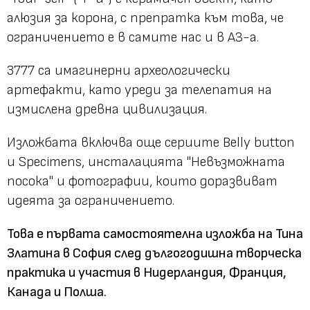
алюзия за корона, с препратка към това, че
ограничението е в самите нас и в АЗ-а.
3777 са имагинерни археологически
артефакти, като уреди за телепатия на
измислена древна цивилизация.
Изложбата включва още сериите Belly button
и Specimens, инсталацията "Невъзможната
посока" и фотографии, които доразвиват
идеята за ограничението.
Това е първата самостоятелна изложба на Тина
Златина в София след дългогодишна творческа
практика и участия в Нидерландия, Франция,
Канада и Полша.