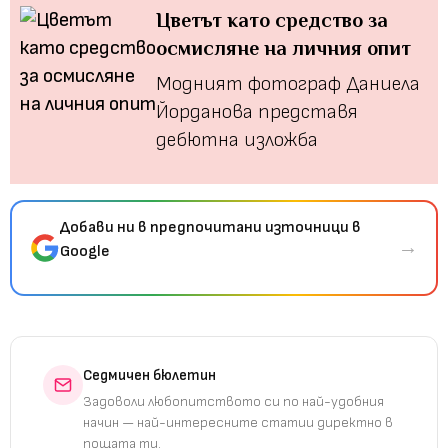
Цветът като средство за
осмисляне на личния опит
Модният фотограф Даниела
Йорданова представя
дебютна изложба
Добави ни в предпочитани източници в
→
Google
Седмичен бюлетин
Задоволи любопитството си по най-удобния
начин — най-интересните статии директно в
пощата ти.