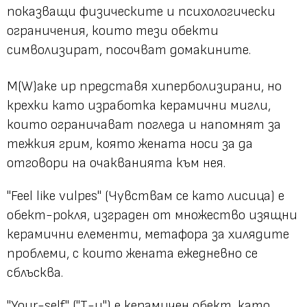
показващи физическите и психологически
ограничения, които тези обекти
символизират, посочват домакините.
M(W)ake up представя хиперболизирани, но
крехки като изработка керамични мигли,
които ограничават погледа и напомнят за
тежкия грим, която жената носи за да
отговори на очакванията към нея.
"Feel like vulpes" (Чувствам се като лисица) е
обект-рокля, изграден от множество изящни
керамични елементи, метафора за хилядите
проблеми, с които жената ежедневно се
сблъсква.
"Your-self" ("Т-и") е керамичен обект, като