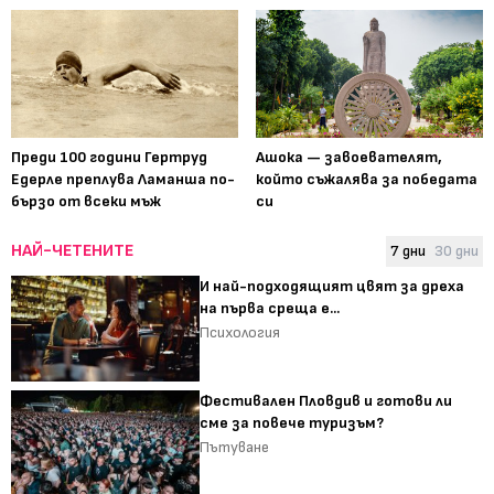
Преди 100 години Гертруд
Ашока — завоевателят,
Едерле преплува Ламанша по-
който съжалява за победата
бързо от всеки мъж
си
НАЙ-ЧЕТЕНИТЕ
7 дни
30 дни
И най-подходящият цвят за дреха
на първа среща е...
Психология
Фестивален Пловдив и готови ли
сме за повече туризъм?
Пътуване