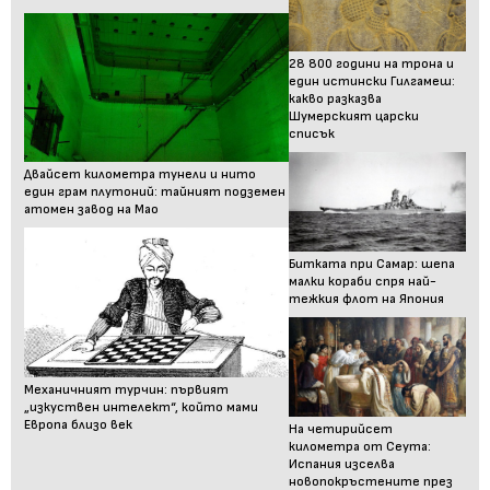
28 800 години на трона и
един истински Гилгамеш:
какво разказва
Шумерският царски
списък
Двайсет километра тунели и нито
един грам плутоний: тайният подземен
атомен завод на Мао
Битката при Самар: шепа
малки кораби спря най-
тежкия флот на Япония
Механичният турчин: първият
„изкуствен интелект“, който мами
Европа близо век
На четирийсет
километра от Сеута:
Испания изселва
новопокръстените през