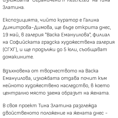
Златина.
Експозицията, чийто куратор е Галина
Димитрова-Димова, ще бъде открита днес,
19 май, в галерия "Васка Емануилова", филиал
на Софийската градска художествена галерия
(СГХГ), и ще продължи до 5 юли, съобщават
домакините.
Вдъхновена от творчеството на Васка
Емануилова, изложбата отдава почит към
нейното художествено наследство, в което
централно място заема образът на жената.
В своя проект Тина Златина разглежда
двойственото положение на жената днес -