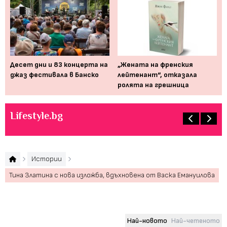
Десет дни и 83 концерта на
„Жената на френския
Мю
джаз фестивала в Банско
лейтенант“, отказала
от
ролята на грешница
пр
Lifestyle.bg
Истории
Тина Златина с нова изложба, вдъхновена от Васка Емануилова
Най-новото
Най-четеното