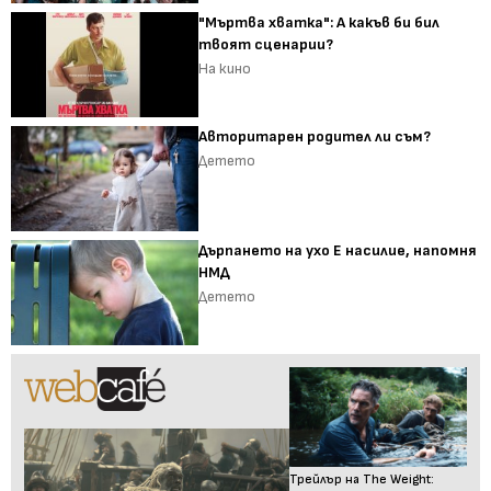
"Мъртва хватка": А какъв би бил
твоят сценарии?
На кино
Авторитарен родител ли съм?
Детето
Дърпането на ухо Е насилие, напомня
НМД
Детето
Трейлър на The Weight: