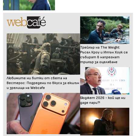
Трейлър на The Weight:
Ръсел Кроу и Итън Хоук се
събират в напрегнат
трилър за оцеляване
Любимите ни битки от света на
Вестерос: Подредени по вкуса за екшън
и зрелища на Webcafe
Бюджет 2026 - кой ще ни
даде пари?!