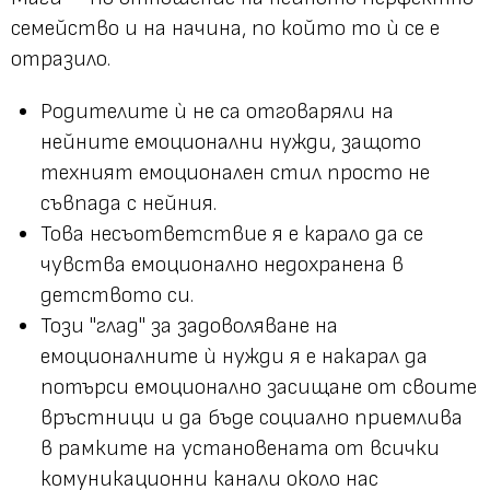
семейство и на начина, по който то ѝ се е
отразило.
Родителите ѝ не са отговаряли на
нейните емоционални нужди, защото
техният емоционален стил просто не
съвпада с нейния.
Това несъответствие я е карало да се
чувства емоционално недохранена в
детството си.
Този "глад" за задоволяване на
емоционалните ѝ нужди я е накарал да
потърси емоционално засищане от своите
връстници и да бъде социално приемлива
в рамките на установената от всички
комуникационни канали около нас