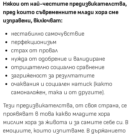
Някои от най-честите предизвикателства,
пред които съвременните млади хора сме
изправени, включват:
нестабилно самочувствие
перфекционизъм
страх от провал
нужда от одобрение и валидиране
отрицателно социално сравнение
загриженост за резултатите
очаквания и социален натиск (както
самоналожен, така и от другите).
Тези предизвикателства, от своя страна, се
проявяват в това какво младите хора
мислим хора за живота и за самите себе си. В
емоциите, които изпитваме. В държанието