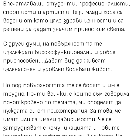
Впечатляващи студенти, професионалисти,
спортисти и артисти. Тези млади хора са
водени от като цяло здрави ценности и са
решени да дадат значим принос към света.
С други думи, на повърхността те
изглеждат високофункционални и добре
приспособени. Дават вид да живеят
целенасочен и удовлетворяващ живот.
Но под повърхността те се борят и им е
трудно. Почти всички, с които съм говорила
по-откровено по темата, ми споделят за
нуждата си от психотерапия. За това, че
имат или са имали зависимости. Че се
затрудняват с комуникацията и новите