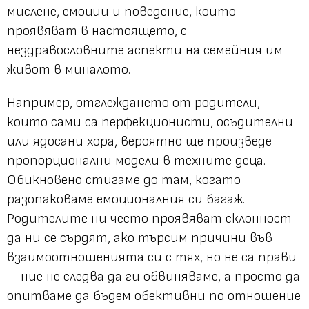
мислене, емоции и поведение, които
проявяват в настоящето, с
нездравословните аспекти на семейния им
живот в миналото.
Например, отглеждането от родители,
които сами са перфекционисти, осъдителни
или ядосани хора, вероятно ще произведе
пропорционални модели в техните деца.
Обикновено стигаме до там, когато
разопаковаме емоционалния си багаж.
Родителите ни често проявяват склонност
да ни се сърдят, ако търсим причини във
взаимоотношенията си с тях, но не са прави
– ние не следва да ги обвиняваме, а просто да
опитваме да бъдем обективни по отношение