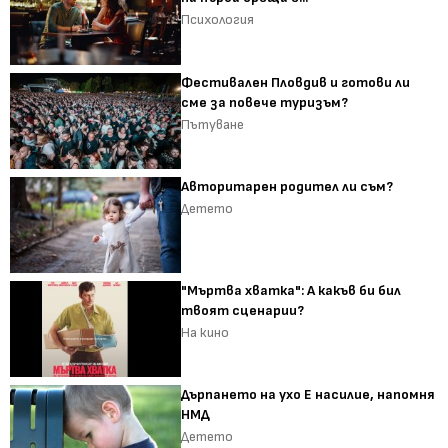
Психология
Фестивален Пловдив и готови ли
сме за повече туризъм?
Пътуване
Авторитарен родител ли съм?
Детето
"Мъртва хватка": А какъв би бил
твоят сценарии?
На кино
Дърпането на ухо Е насилие, напомня
НМД
Детето