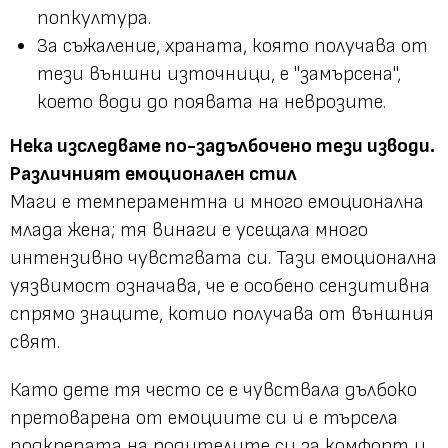
попкултура.
За съжаление, храната, която получава от
тези външни източници, е "замърсена",
което води до появата на неврозите.
Нека изследваме по-задълбочено тези изводи.
Различният емоционален стил
Маги е темпераментна и много емоционална
млада жена; тя винаги е усещала много
интензивно чувстгвата си. Тази емоционална
уязвимост означава, че е особено сензитивна
спрямо знаците, котио получава от външния
свят.
Като дете тя често се е чувствала дълбоко
претоварена от емоциите си и е търсела
подкрепата на родителите си за комфорт и