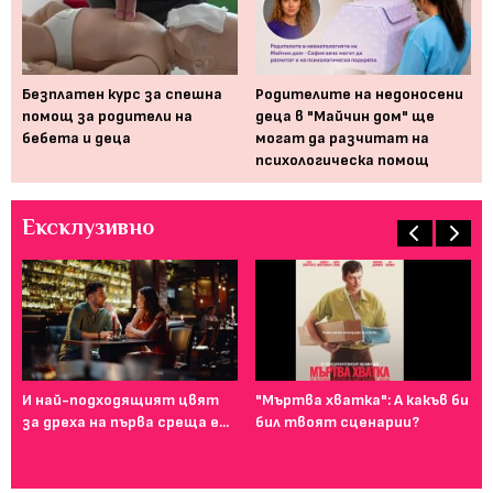
Ед
за
Безплатен курс за спешна
Родителите на недоносени
помощ за родители на
деца в "Майчин дом" ще
бебета и деца
могат да разчитат на
психологическа помощ
Ексклузивно
И най-подходящият цвят
"Мъртва хватка": А какъв би
Фе
за дреха на първа среща е...
бил твоят сценарии?
го
ту