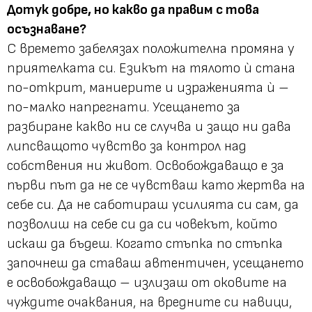
Дотук добре, но какво да правим с това
осъзнаване?
С времето забелязах положителна промяна у
приятелката си. Езикът на тялото ѝ стана
по-открит, маниерите и израженията ѝ –
по-малко напрегнати. Усещането за
разбиране какво ни се случва и защо ни дава
липсващото чувство за контрол над
собствения ни живот. Освобождаващо е за
първи път да не се чувстваш като жертва на
себе си. Да не саботираш усилията си сам, да
позволиш на себе си да си човекът, който
искаш да бъдеш. Когато стъпка по стъпка
започнеш да ставаш автентичен, усещането
е освобождаващо – излизаш от оковите на
чуждите очаквания, на вредните си навици,