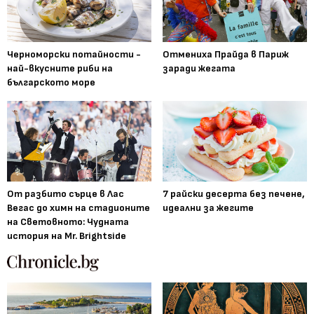
Черноморски потайности -
Отмениха Прайда в Париж
най-вкусните риби на
заради жегата
българското море
От разбито сърце в Лас
7 райски десерта без печене,
Вегас до химн на стадионите
идеални за жегите
на Световното: Чудната
история на Mr. Brightside