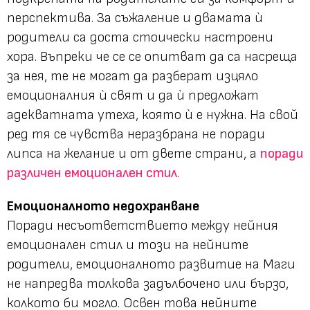
перспектива. За съжаление и двамата ѝ
родители са доста стоически настроени
хора. Въпреки че се се опитват да са насреща
за нея, те не могат да разберат изцяло
емоционалния ѝ свят и да ѝ предложат
адекватната утеха, която ѝ е нужна. На свой
ред тя се чувства неразбрана не поради
липса на желание и от двете страни, а
поради
различен емоционален стил
.
Емоционалното недохранване
Поради несъответствието между нейния
емоционален стил и този на нейните
родители, емоционалното развитие на Маги
не напредва толкова задълбочено или бързо,
колкото би могло. Освен това нейните