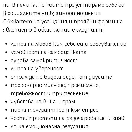
ни. В начина, по който презентираме себе си.
В социалните ни взаимоотношения.
Обхватът на усещания и проявни форми на
явлението в общи линии е следният:
липса на любов към себе си и себеуважение
условност на самооценката
сурова самокритичност
липса на увереност
страх да не бъдеш съден от другите
прекомерно мислене, премисляне,
тревожност и притеснение
чувства на вина и срам
ниска толерантност към стрес
чести пристъпи на разочарование и гняв
лоша емоционална регулация