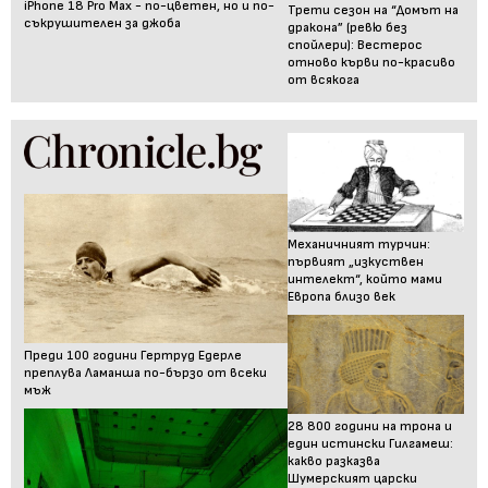
iPhone 18 Pro Max - по-цветен, но и по-
Трети сезон на “Домът на
съкрушителен за джоба
дракона” (ревю без
спойлери): Вестерос
отново кърви по-красиво
от всякога
Механичният турчин:
първият „изкуствен
интелект“, който мами
Европа близо век
Преди 100 години Гертруд Едерле
преплува Ламанша по-бързо от всеки
мъж
28 800 години на трона и
един истински Гилгамеш:
какво разказва
Шумерският царски