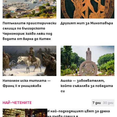
Потъналите праисторически
Другият мит за Минотавъра
селища по българското
Черноморие: какво лежи под
водата от Варна до Китен
Наполеон иска титлата —
Ашока — завоевателят,
Франц II я унищожава
който съжалява за победата
си
НАЙ-ЧЕТЕНИТЕ
7 дни
30 дни
И най-подходящият цвят за дреха
на първа среща е...