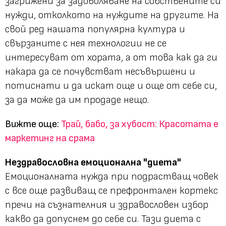
загрижени за задоволяване на собствените си
нужди, отколкото на нуждите на другите. На
свой ред нашата популярна култура и
свързаните с нея технологии не се
интересуват от хората, а от това как да ги
накара да се почувстват несъвършени и
потиснати и да искат още и още от себе си,
за да може да им продаде нещо.
Вижте още:
Трай, бабо, за хубост: Красотата е
маркетинг на срама
Нездравословна емоционална "диета"
Емоционалната нужда при подрастващ човек
с все още развиващ се префронтален кортекс
пречи на съзнателния и здравословен избор
какво да допуснем до себе си. Тази диета с