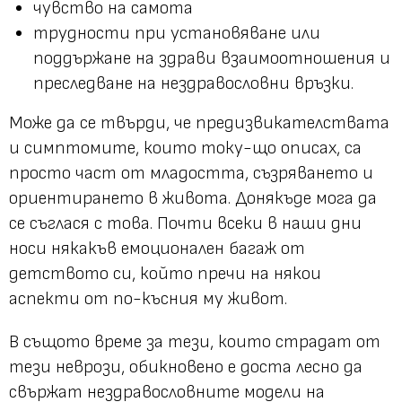
чувство на самота
трудности при установяване или
поддържане на здрави взаимоотношения и
преследване на нездравословни връзки.
Може да се твърди, че предизвикателствата
и симптомите, които току-що описах, са
просто част от младостта, съзряването и
ориентирането в живота. Донякъде мога да
се съглася с това. Почти всеки в наши дни
носи някакъв емоционален багаж от
детството си, който пречи на някои
аспекти от по-късния му живот.
В същото време за тези, които страдат от
тези неврози, обикновено е доста лесно да
свържат нездравословните модели на