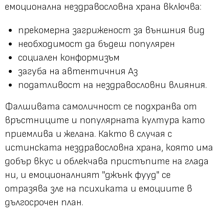
емоционална нездравословна храна включва:
прекомерна загриженост за външния вид
необходимост да бъдеш популярен
социален конформизъм
загуба на автентичния Аз
податливост на нездравословни влияния.
Фалшивата самоличност се подхранва от
връстниците и популярната култура като
приемлива и желана. Както в случая с
истинската нездравословна храна, която има
добър вкус и облекчава пристъпите на глада
ни, и емоционалният "джънк фууд" се
отразява зле на психиката и емоциите в
дългосрочен план.