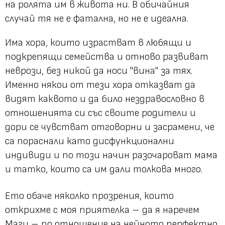
на ролята им в живота ни. В обичайния
случай тя не е фатална, но не е идеална.
Има хора, които израстват в любящи и
подкрепящи семейства и отново развиват
неврози, без никой да носи "вина" за тях.
Именно някои от тези хора отказват да
видят каквото и да било нездравословно в
отношенията си със своите родители и
дори се чувстват отговорни и засрамени, че
са пораснали като дисфункционални
индивиди и по този начин разочароват мама
и татко, които са им дали толкова много.
Ето обаче няколко прозрения, които
открихме с моя приятелка – да я наречем
Маги – по отношение на нейното перфектно