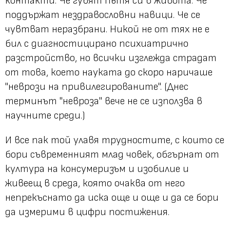
контакти. Че губят пътя си в живота. Че
поддържат нездравословни навици. Че се
чувтват неразбрани. Никой не от тях не е
бил с диагностицирано психиатрично
разстройство, но всички изглежда страдат
от това, което науката до скоро наричаше
"неврози на привилегированите". (Днес
терминът "невроза" вече не се използва в
научните среди.)
И все пак той улавя трудностите, с които се
бори съвременният млад човек, обгърнат от
култура на консумеризъм и изобилие и
живеещ в среда, която очаква от него
непрекъснато да иска още и още и да се бори
да измерими в цифри постижения.