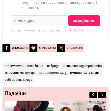
начин — най-интересните статии директно в
пощата ти.
Без спам. Можеш да се отпишеш по всяко време.
СПОДЕЛЯНЕ
ХАРЕСВА МИ
СПОДЕЛЯНЕ
попкултура
очаквания
невроза
психично разстройство
емоционална нужда
емоционален глад
емцоионална храна
съвременни млади
Подобни