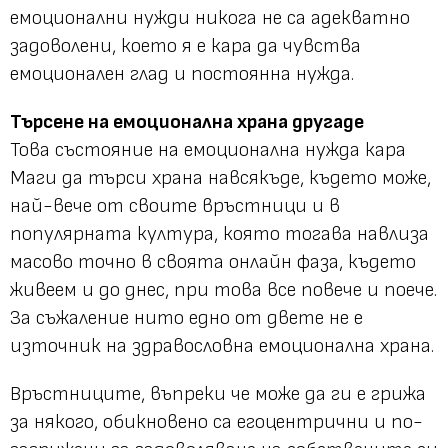
емоционални нужди никога не са адекватно
задоволени, което я е кара да чувства
емоционален глад и постоянна нужда.
Търсене на емоционална храна другаде
Това състояние на емоционална нужда кара
Маги да търси храна навсякъде, където може,
най-вече от своите връстници и в
популярната култура, която тогава навлиза
масово точно в своята онлайн фаза, където
живеем и до днес, при това все повече и поече.
За съжаление нито едно от двете не е
източник на здравословна емоционална храна.
Връстниците, въпреки че може да ги е грижа
за някого, обикновено са егоцентрични и по-