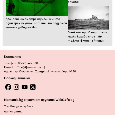
списък
Двайсет километра тунели и нито
един грам плутоний: тайният подземен
атомен завод на Мао
Битката при Самар: шепа
малки кораби спря най-
тежкия флот на Япония
Контакти
Телефон: 0887 548 300
E-mail: office[at]mamamia.bg
Адрес: гр. София, ул. Фредерик Жолио Кюри №20
Последвайте ни
Mamamia.bg е част от групата WebCafe.bg
Условия за ползване
Лични данни