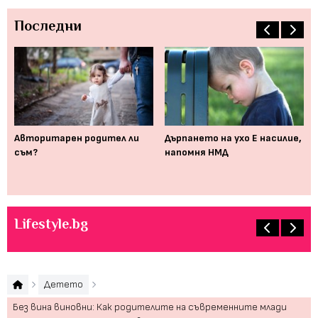
Последни
Авторитарен родител ли
Дърпането на ухо Е насилие,
Дв
съм?
напомня НМД
ко
си
Lifestyle.bg
Детето
Без вина виновни: Как родителите на съвременните млади