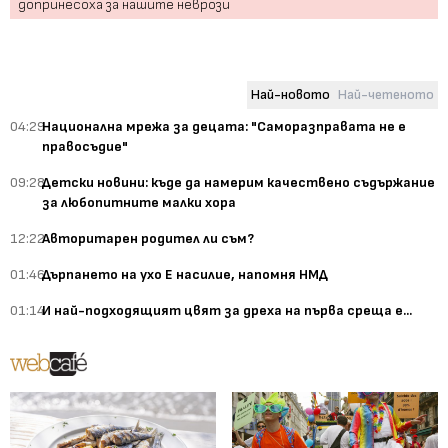
допринесоха за нашите неврози
Най-новото
Най-четеното
04:29
Национална мрежа за децата: "Саморазправата не е
правосъдие"
09:28
Детски новини: къде да намерим качествено съдържание
за любопитните малки хора
12:22
Авторитарен родител ли съм?
01:46
Дърпането на ухо Е насилие, напомня НМД
01:14
И най-подходящият цвят за дреха на първа среща е...