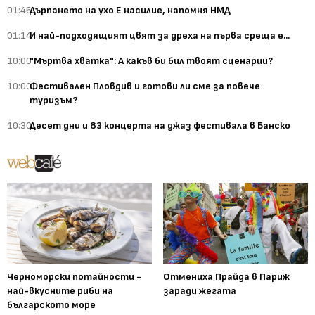
01:46
Дърпането на ухо Е насилие, напомня НМД
01:14
И най-подходящият цвят за дреха на първа среща е...
10:00
"Мъртва хватка": А какъв би бил твоят сценарии?
10:00
Фестивален Пловдив и готови ли сме за повече
туризъм?
10:30
Десет дни и 83 концерта на джаз фестивала в Банско
Черноморски потайности -
Отмениха Прайда в Париж
най-вкусните риби на
заради жегата
българското море