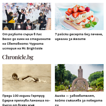
От разбито сърце в Лас
7 райски десерта без печене,
Вегас до химн на стадионите
идеални за жегите
на Световното: Чудната
история на Mr. Brightside
Преди 100 години Гертруд
Ашока — завоевателят,
Едерле преплува Ламанша по-
който съжалява за победата
бързо от всеки мъж
си