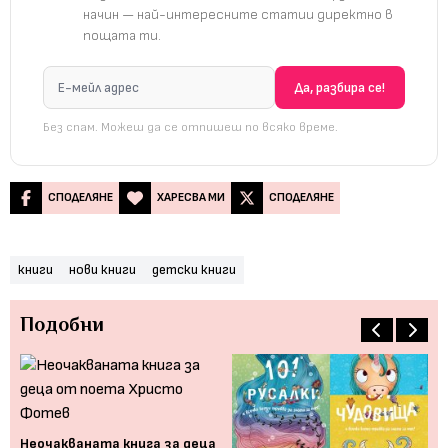
начин — най-интересните статии директно в
пощата ти.
Без спам. Можеш да се отпишеш по всяко време.
СПОДЕЛЯНЕ
ХАРЕСВА МИ
СПОДЕЛЯНЕ
книги
нови книги
детски книги
Подобни
ки
Неочакваната книга за деца