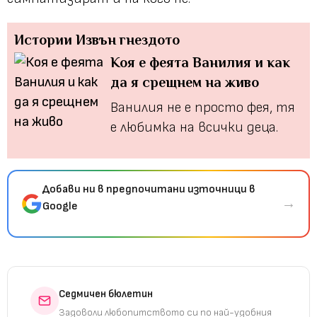
Истории
Извън гнездото
Коя е феята Ванилия и как
да я срещнем на живо
Ванилия не е просто фея, тя
е любимка на всички деца.
Добави ни в предпочитани източници в
→
Google
Седмичен бюлетин
Задоволи любопитството си по най-удобния