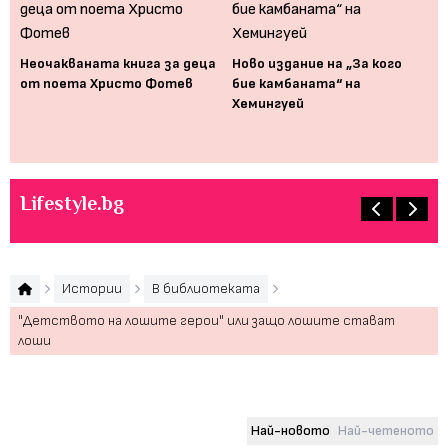
Неочакваната книга за деца
Ново издание на „За кого
"З
от поета Христо Фотев
бие камбаната“ на
ха
но
Хемингуей
де
Lifestyle.bg
Истории
В библиотеката
"Детството на лошите герои" или защо лошите стават
лоши
Най-новото
Най-четеното