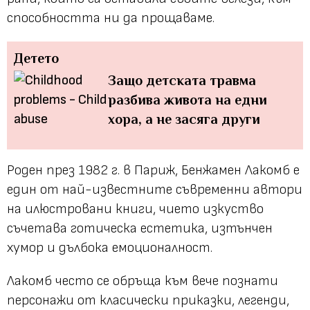
способността ни да прощаваме.
Детето
Защо детската травма
разбива живота на едни
хора, а не засяга други
Роден през 1982 г. в Париж, Бенжамен Лакомб е
един от най-известните съвременни автори
на илюстровани книги, чието изкуство
съчетава готическа естетика, изтънчен
хумор и дълбока емоционалност.
Лакомб често се обръща към вече познати
персонажи от класически приказки, легенди,