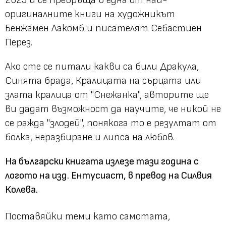
оригиналните книги на художникът
Бенжамен Лакомб и писателят Себастиен
Перез.
Ако сте се питали какви са били Дракула,
Синята брада, Кралицата на сърцата или
злата кралица от "Снежанка", авторите ще
ви дадат възможност да научите, че никой не
се ражда "злодей", понякога то е резултат от
болка, неразбиране и липса на любов.
На български книгата излезе тази година с
логото на изд. Ентусиаст, в превод на Силвия
Колева.
Поставяйки теми като самотата,