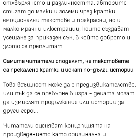
отхвърлянето и различността, авторите
стигат до малки и големи чрез кратки,
емоционални текстове и прекрасни, но и
малко мрачни илюстрации, които създават
усещане за приказен сън, в който доброто и
злото се преплитат.
Самите читатели споделят, че текстовете
са прекалено кратки и искат по-дълги истории.
Това всъщност може да е предизвикателство,
или пък да се превърне в игра - децата могат
да измислят продължение или истории за
други герои.
Читатели оценяват концепцията на
произведението като оригинална и