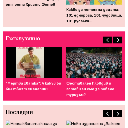
от поета Христо Фотев
Какво да четем на децата:
„Ж
101 еднорога, 101 чудовища,
ле
101 русалки...
ро
Ексклузивно
ие,
"Мъртва хватка": А какъв би
Фестивален Пловдив и
Ка
бил твоят сценарии?
готови ли сме за повече
сн
туризъм?
Последни