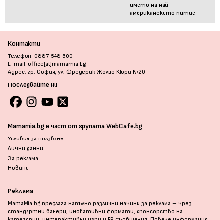
името на най-
американското питие
Контакти
Телефон: 0887 548 300
E-mail: office[at]mamamia.bg
Адрес: гр. София, ул. Фредерик Жолио Кюри №20
Последвайте ни
Mamamia.bg е част от групата WebCafe.bg
Условия за ползване
Лични данни
За реклама
Новини
Реклама
MamaMia.bg предлага напълно различни начини за реклама – чрез
стандартни банери, иновативни формати, спонсорство на
категории, интерактивни игри и PR съобщения. Повече информация