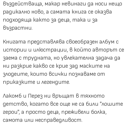
въздействаща, макар невинаги да носи нещо
радикално ново, а самата книга се оказва
подходяща както за деца, така и за
възрастни.
Книгата представлява своеобразен албум с
истории и илюстрации, в който авторът се
заема с трудната, но увлекателна задача да
ни разкрие какво се крие зад маските на
злодеите, които всички познаваме от
приказките и легендите.
Лакомб и Перез ни връщат в тяхното
детство, когато все още не са били "лошите
герои", а просто деца, преживели болка,
самота или несправедливост.