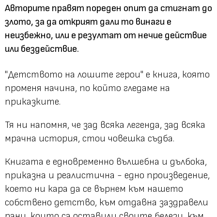
Авторите правят пореден опит да стигнат до
злото, за да открият дали то винаги е
неизбежно, или е резултат от нечие действие
или бездействие.
"Детството на лошите герои" е книга, която
променя начина, по който гледаме на
приказките.
Тя ни напомня, че зад всяка легенда, зад всяка
мрачна история, стои човешка съдба.
Книгата е едновременно вълшебна и дълбока,
приказна и реалистична - едно произведение,
което ни кара да се върнем към нашето
собствено детство, към отдавна заздравели
рани, които са оставили своите белези, към