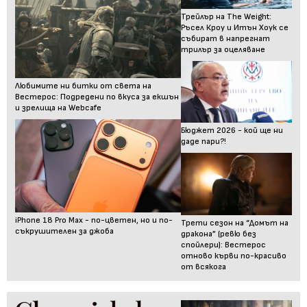
Трейлър на The Weight:
Ръсел Кроу и Итън Хоук се
събират в напрегнат
трилър за оцеляване
Любимите ни битки от света на
Вестерос: Подредени по вкуса за екшън
и зрелища на Webcafe
Бюджет 2026 - кой ще ни
даде пари?!
iPhone 18 Pro Max - по-цветен, но и по-
Трети сезон на “Домът на
съкрушителен за джоба
дракона” (ревю без
спойлери): Вестерос
отново кърви по-красиво
от всякога