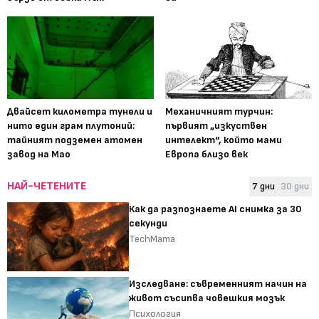
Двайсет километра тунели и
Механичният турчин:
нито един грам плутоний:
първият „изкуствен
тайният подземен атомен
интелект“, който мами
завод на Мао
Европа близо век
НАЙ-ЧЕТЕНИТЕ
7 дни
30 дни
Как да разпознаете AI снимка за 30
секунди
TechMama
Изследване: съвременният начин на
живот съсипва човешкия мозък
Психология