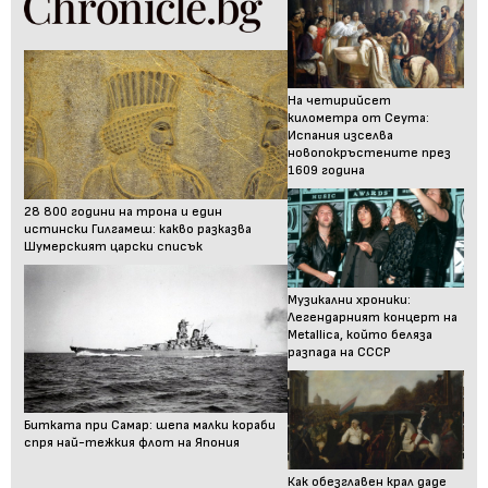
На четирийсет
километра от Сеута:
Испания изселва
новопокръстените през
1609 година
28 800 години на трона и един
истински Гилгамеш: какво разказва
Шумерският царски списък
Музикални хроники:
Легендарният концерт на
Metallica, който беляза
разпада на СССР
Битката при Самар: шепа малки кораби
спря най-тежкия флот на Япония
Как обезглавен крал даде