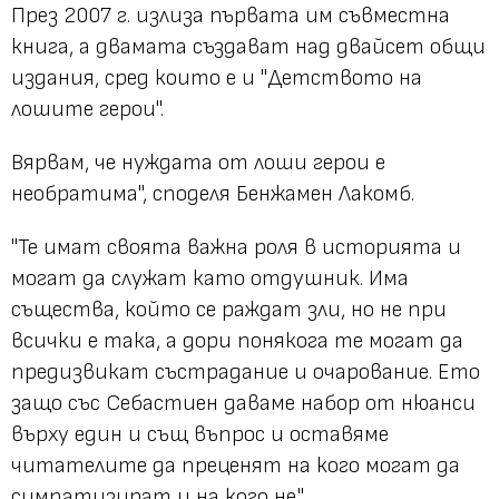
През 2007 г. излиза първата им съвместна
книга, а двамата създават над двайсет общи
издания, сред които е и "Детството на
лошите герои".
Вярвам, че нуждата от лоши герои е
необратима", споделя Бенжамен Лакомб.
"Те имат своята важна роля в историята и
могат да служат като отдушник. Има
същества, който се раждат зли, но не при
всички е така, а дори понякога те могат да
предизвикат състрадание и очарование. Ето
защо със Себастиен даваме набор от нюанси
върху един и същ въпрос и оставяме
читателите да преценят на кого могат да
симпатизират и на кого не."