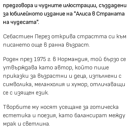
предговора и чудните илюстрации, създадени
за юбилейното издание на "Алиса в Страната
на чудесата".
Себастиен Перез открива страстта си към
писането още в ранна възраст.
Роден през 1975 г. в Нормандия, той бързо се
утвърждава като автор, който пише
приказки за възрастни и деца, изпълнени с
символика, меланхолия и хумор, отличаващи
се с изящен език.
Творбите му носят усещане за готическа
естетика и поезия, като балансират между
мрак и светлина.