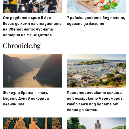
От разбито сърце в Лас
7 райски десерта без печене,
Вегас до химн на стадионите
идеални за жегите
на Световното: Чудната
история на Mr. Brightside
Железни врата – там,
Праисторическите селища
където Дунав покорява
по българското Черноморие:
планините
какво лежи под водата от
Варна до Китен