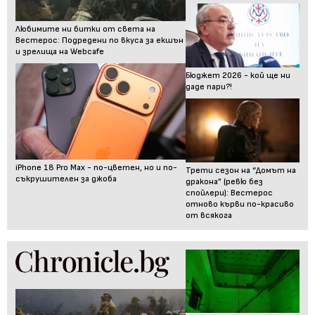
Любимите ни битки от света на
Вестерос: Подредени по вкуса за екшън
и зрелища на Webcafe
Бюджет 2026 - кой ще ни
даде пари?!
iPhone 18 Pro Max - по-цветен, но и по-
Трети сезон на “Домът на
съкрушителен за джоба
дракона” (ревю без
спойлери): Вестерос
отново кърви по-красиво
от всякога