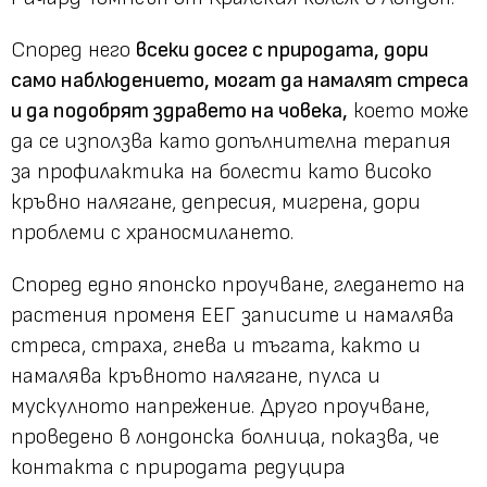
Според него
всеки досег с природата, дори
само наблюдението, могат да намалят стреса
и да подобрят здравето на човека,
което може
да се използва като допълнителна терапия
за профилактика на болести като високо
кръвно налягане, депресия, мигрена, дори
проблеми с храносмилането.
Според едно японско проучване, гледането на
растения променя ЕЕГ записите и намалява
стреса, страха, гнева и тъгата, както и
намалява кръвното налягане, пулса и
мускулното напрежение. Друго проучване,
проведено в лондонска болница, показва, че
контакта с природата редуцира