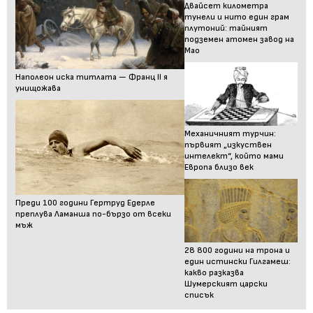
Двайсет километра
тунели и нито един грам
плутоний: тайният
подземен атомен завод на
Мао
Наполеон иска титлата — Франц II я
унищожава
Механичният турчин:
първият „изкуствен
интелект“, който мами
Европа близо век
Преди 100 години Гертруд Едерле
преплува Ламанша по-бързо от всеки
мъж
28 800 години на трона и
един истински Гилгамеш:
какво разказва
Шумерският царски
списък