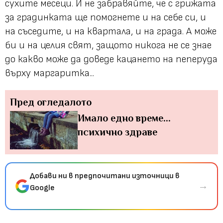
сухите месеци. И не забравяйте, че с грижата
за градинката ще помогнете и на себе си, и
на съседите, и на квартала, и на града. А може
би и на целия свят, защото никога не се знае
до какво може да доведе кацането на пеперуда
върху маргаритка...
Пред огледалото
Имало едно време...
психично здраве
Добави ни в предпочитани източници в
→
Google