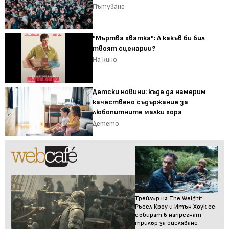
Пътуване
"Мъртва хватка": А какъв би бил
твоят сценарии?
На кино
Детски новини: къде да намерим
качествено съдържание за
любопитните малки хора
Детето
Трейлър на The Weight:
Ръсел Кроу и Итън Хоук се
събират в напрегнат
трилър за оцеляване