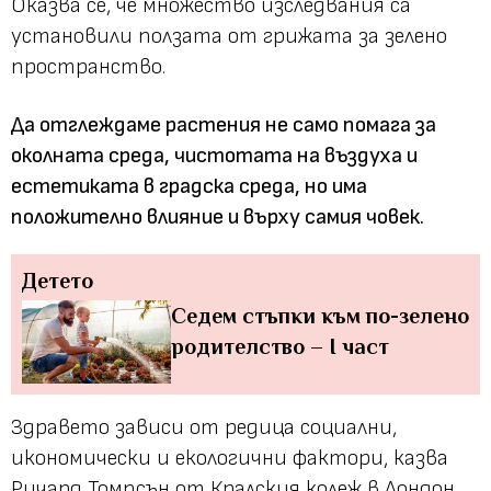
Оказва се, че множество изследвания са
установили ползата от грижата за зелено
пространство.
Да отглеждаме растения не само помага за
околната среда, чистотата на въздуха и
естетиката в градска среда, но има
положително влияние и върху самия човек.
Детето
Седем стъпки към по-зелено
родителство – I част
Здравето зависи от редица социални,
икономически и екологични фактори, казва
Ричард Томпсън от Кралския колеж в Лондон.