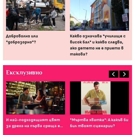
 за
Доброволно или
Какво означава "училище с
И 
 от
"доброзорно"?
висок бал" и какво следва,
за
ако детето не е прието в
такова?
Ексклузивно
И най-подходящият цвят
"Мъртва хватка": А какъв би
Фе
за дреха на първа среща е...
бил твоят сценарии?
го
ту