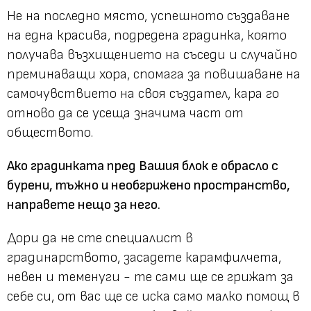
Не на последно място, успешното създаване
на една красива, подредена градинка, която
получава възхищението на съседи и случайно
преминаващи хора, спомага за повишаване на
самочувствието на своя създател, кара го
отново да се усеща значима част от
обществото.
Ако градинката пред Вашия блок е обрасло с
бурени, тъжно и необгрижено пространство,
направете нещо за него.
Дори да не сте специалист в
градинарството, засадете карамфилчета,
невен и теменуги - те сами ще се грижат за
себе си, от вас ще се иска само малко помощ в