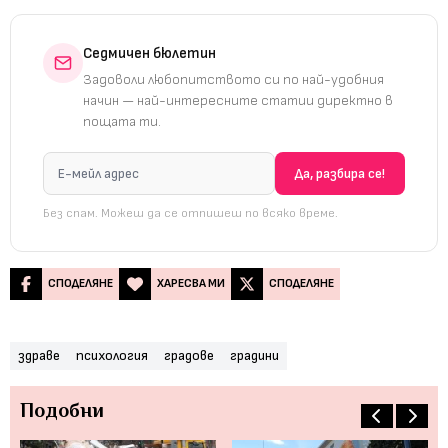
Седмичен бюлетин
Задоволи любопитството си по най-удобния
начин — най-интересните статии директно в
пощата ти.
Без спам. Можеш да се отпишеш по всяко време.
СПОДЕЛЯНЕ
ХАРЕСВА МИ
СПОДЕЛЯНЕ
здраве
психология
градове
градини
Подобни