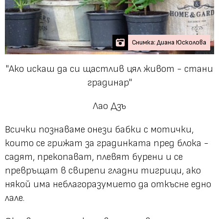
Снимка: Диана Юсколова
"Ако искаш да си щастлив цял живот - стани
градинар"
Лао Дзъ
Всички познаваме онези бабки с мотички,
които се грижат за градинката пред блока -
садят, прекопават, плевят бурени и се
превръщат в свирепи гладни тигрици, ако
някой има неблагоразумието да откъсне едно
лале.