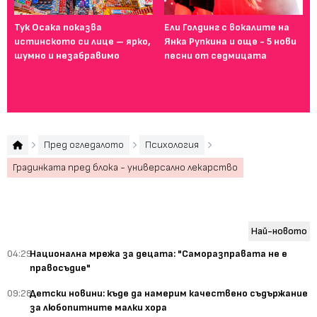
Тук Осака показва
Ели Голдинг с вокалите на
Ма
истинското си лице – ярко,
Янка Рупкина и още - 5 нови
бъ
шумно и незабравимо
песни от седмицата
Ha
см
тя
ко
Пред огледалото
Психология
Градинката пред блока - универсално лекарство
Най-новото
04:29
Национална мрежа за децата: "Саморазправата не е
правосъдие"
09:28
Детски новини: къде да намерим качествено съдържание
за любопитните малки хора