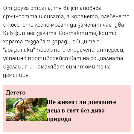
От друга страна, тя възстановява
сръчността и силата, а копането, плевенето
и косенето лесно могат да заменят час-два
във фитнес залата. Контактите, които
хората създават заради общите си
"градински" проекти и споделени интереси,
успешно противодействат на социалната
изолация и намаляват симптомите на
деменция.
Детето
Ще живеят ли днешните
деца в свят без дива
природа