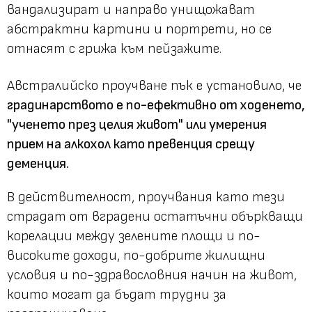
вандализират и направо унищожават
абстрактни картини и портрети, но се
отнасят с грижа към пейзажите.
Австралийско проучване пък е установило, че
градинарството е по-ефективно от ходенето,
"ученето през целия живот" или умерения
прием на алкохол като превенция срещу
деменция.
В действителност, проучвания като тези
страдат от вградени остатъчни объркващи
корелации между зелените площи и по-
високите доходи, по-добрите жилищни
условия и по-здравословния начин на живот,
които могат да бъдат трудни за