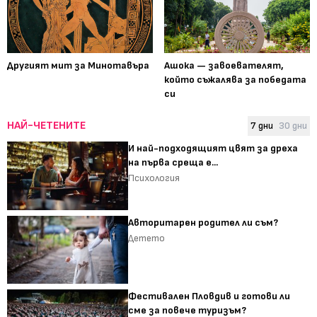
Другият мит за Минотавъра
Ашока — завоевателят,
който съжалява за победата
си
НАЙ-ЧЕТЕНИТЕ
7 дни
30 дни
И най-подходящият цвят за дреха
на първа среща е...
Психология
Авторитарен родител ли съм?
Детето
Фестивален Пловдив и готови ли
сме за повече туризъм?