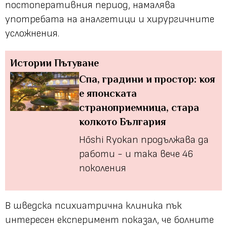
постоперативния период, намалява
употребата на аналгетици и хирургичните
усложнения.
Истории
Пътуване
Спа, градини и простор: коя
е японската
страноприемница, стара
колкото България
Hōshi Ryokan продължава да
работи - и така вече 46
поколения
В шведска психиатрична клиника пък
интересен експеримент показал, че болните