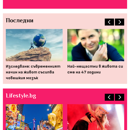
Последни
 би
Изследване: съвременният
Най-нещастни в живота си
"К
начин на живот съсипва
сме на 47 години
за
човешкия мозък
вя
Lifestyle.bg