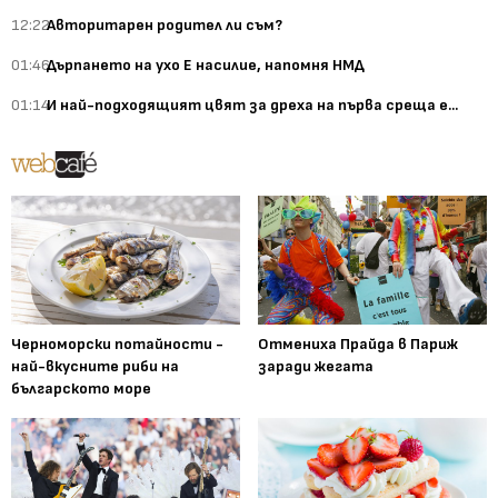
12:22
Авторитарен родител ли съм?
01:46
Дърпането на ухо Е насилие, напомня НМД
01:14
И най-подходящият цвят за дреха на първа среща е...
Черноморски потайности -
Отмениха Прайда в Париж
най-вкусните риби на
заради жегата
българското море