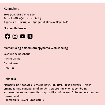
Контакти
Телефон: 0887 548 300
E-mail: office[at]mamamia.bg
Адрес: гр. София, ул. Фредерик Жолио Кюри №20
Последвайте ни
Mamamia.bg е част от групата WebCafe.bg
Условия за ползване
Лични данни
За реклама
Новини
Реклама
MamaMia.bg предлага напълно различни начини за реклама – чрез
стандартни банери, иновативни формати, спонсорство на
категории, интерактивни игри и PR съобщения. Повече информация
вижте тук
.
Настройки на личните данни