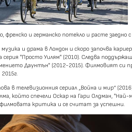
 френско и германско потекло и расте заедно с
 музика и драма в Лондон и скоро започва карие
серия "Просто Уилям" (2010). Следва поддържащ
мението Даунтън" (2012-2015). Филмовият си п
 2015г.
а в телевизионния сериал „Война и мир“ (2016).
илма, който спечели Оскар на Гари Олдман, "Най-м
 филмовата критика и се считат за успешни.