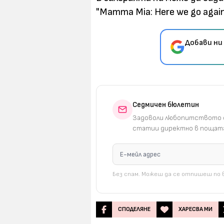
"Mamma Mia: Here we go agai
Добави ни
Седмичен бюлетин
Задоволи любопитството с
статии директно в пощата
Без спам. Можеш да се отпишеш по в
СПОДЕЛЯНЕ
ХАРЕСВА МИ