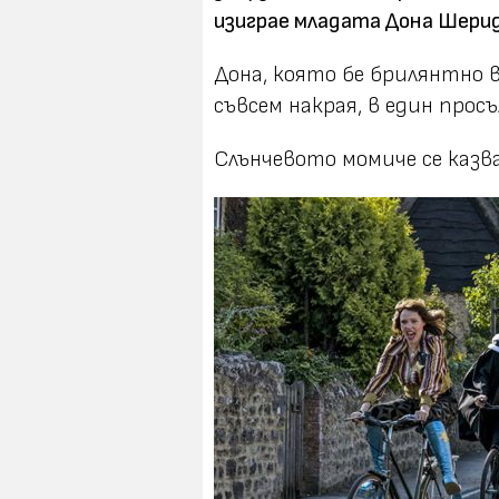
изиграе младата Дона Шери
Дона, която бе брилянтно 
съвсем накрая, в един про
Слънчевото момиче се казва