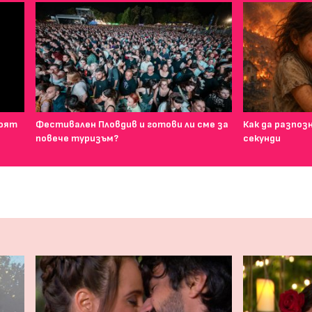
воят
Фестивален Пловдив и готови ли сме за
Как да разпоз
повече туризъм?
секунди