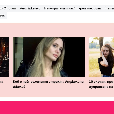
ил Стрийп
Лили Джеймс
Най-мрачният час"
дона шеридан
mammi
ймс
на
Кой е най-големият страх на Анджелина
10 случая, пр
Джоли?
изпращане на