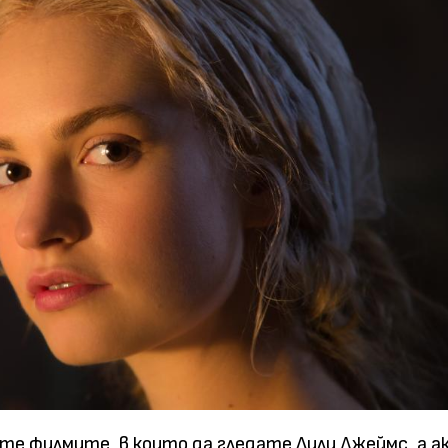
те филмите, в които да гледате Лили Джеймс, а ак