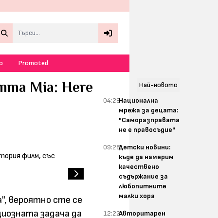
Search
о
Promoted
mma Mia: Here
Най-новото
04:29
Национална
мрежа за децата:
"Саморазправата
не е правосъдие"
09:28
Детски новини:
къде да намерим
качествено
съдържание за
любопитните
малки хора
", вероятно сте се
циозната задача да
12:22
Авторитарен