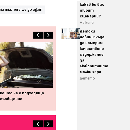
какъв би бил
a mia: here we go again
твоят
сценарии?
На кино
Детски
новини: къде
да намерим
качествено
съдържание
за
любопитните
малки хора
Детето
и които не е подходящо
 съобщение