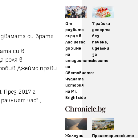
От
7 райски
разбито
десерта
 двамата си братя.
сърце в
без
Лас Вегас
печене,
до химн
идеални
рата си в
на
за
а роля в
стадионите
жегите
на
робив Джеймс прави
Световното:
Чудната
история
 През 2017 г.
на Mr.
Brightside
рачният час" ,
Железни
Праисторическите