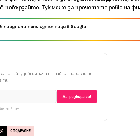
n", побързайте.
Тук
може да прочетете ревю на фи
 в предпочитани източници в Google
и по най-удобния начин — най-интересните
 ти.
сяко време.
СПОДЕЛЯНЕ