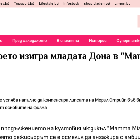
ey.bg
Topsport.bg
Lifestyle.bg
Infostock
shop.gladen.bg
Limon.bg
о
Пред огледалото
В спалнята
Истории
Супертатк
оето изигра младата Дона в "Ma
но продължението на култовия мюзикъл "Mamma Mia
оято режисьорът се е осмелил да ангажира с амби