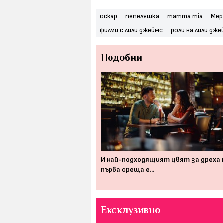
оскар
пепеляшка
mamma mia
Мер
филми с лили джеймс
роли на лили дже
Подобни
ни в живота си сме на 47
И най-подходящият цвят за дреха 
първа среща е...
Ексклузивно