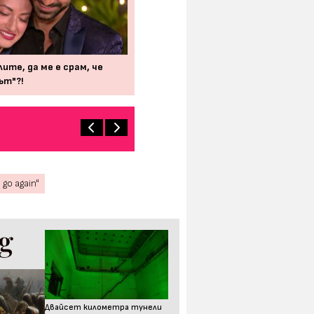
ите, да ме е срам, че
ът"?!
go again"
Двайсет километра тунели