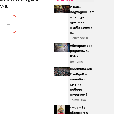
лма
.
И най-
подходящият
цвят за
дреха на
→
първа среща
е...
Психология
Авторитарен
родител ли
съм?
Детето
Фестивален
Пловдив и
готови ли
сме за
повече
туризъм?
Пътуване
"Мъртва
хватка": А