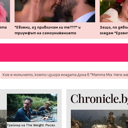
лята
"Евгени, аз привличам ли те???" и
Защо, по дявол
триумфът на самоунижението
гледам "Ерген
Кое е момичето, което изигра младата Дона в "Mamma Mia: Here we 
Трейлър на The Weight: Ръсел