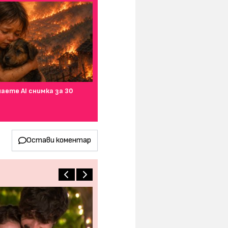
наете AI снимка за 30
Остави коментар