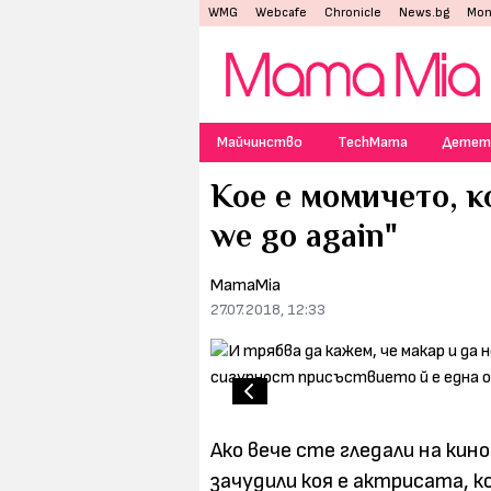
WMG
Webcafe
Chronicle
News.bg
Mon
Майчинство
TechMama
Детет
Кое е момичето, к
we go again"
MamaMia
27.07.2018, 12:33
Ако вече сте гледали на ки
зачудили коя е актрисата, к