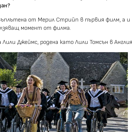
дан?
въплътена от Мерил Стрийп в първия филм, а и 
сълзяващ момент от филма.
 Лили Джеймс, родена като Лили Томсън в Англия,