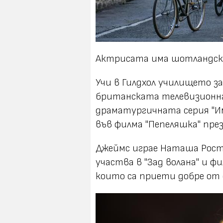
Актрисата има шотландско,
Учи в Гилдхол училището за
британската телевизионна 
драматургичната серия "И
във филма "Пепеляшка" през
Джеймс играе Наташа Ростов
участва в "Зад волана" и ф
които са приети добре от