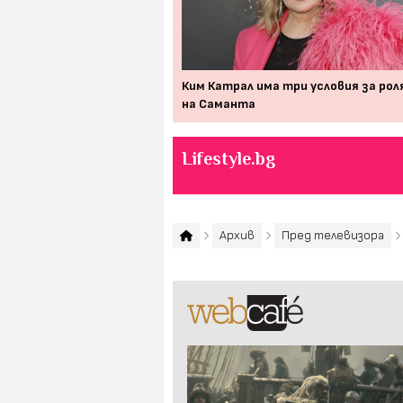
дразниш на тези неща,
Ким Катрал има три условия за ро
левизионен зрител не си
на Саманта
Lifestyle.bg
Архив
Пред телевизора