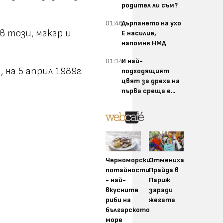
родител ли съм?
01:46
Дърпането на ухо
в този, макар и
Е насилие,
напомня НМД
01:14
И най-
 на 5 април 1989г.
подходящият
цвят за дреха на
първа среща е...
Черноморски
Отмениха
потайности
Прайда в
- най-
Париж
вкусните
заради
риби на
жегата
българското
море