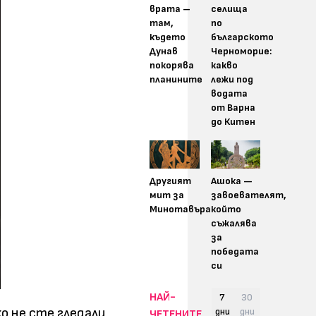
врата –
селища
там,
по
където
българското
Дунав
Черноморие:
покорява
какво
планините
лежи под
водата
от Варна
до Китен
Другият
Ашока —
мит за
завоевателят,
Минотавъра
който
съжалява
за
победата
си
НАЙ-
7
30
о не сте гледали
дни
дни
ЧЕТЕНИТЕ