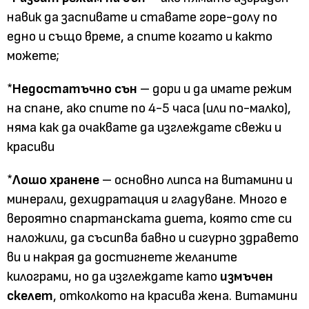
навик да заспивате и ставате горе-долу по
едно и също време, а спите когато и както
можете;
*
Недостатъчно сън
– дори и да имате режим
на спане, ако спите по 4-5 часа (или по-малко),
няма как да очаквате да изглеждате свежи и
красиви
*
Лошо хранене
– основно липса на витамини и
минерали, дехидратация и гладуване. Много е
вероятно спартанската диета, която сте си
наложили, да съсипва бавно и сигурно здравето
ви и накрая да достигнете желаните
килограми, но да изглеждате като
измъчен
скелет
, отколкото на красива жена. Витамини