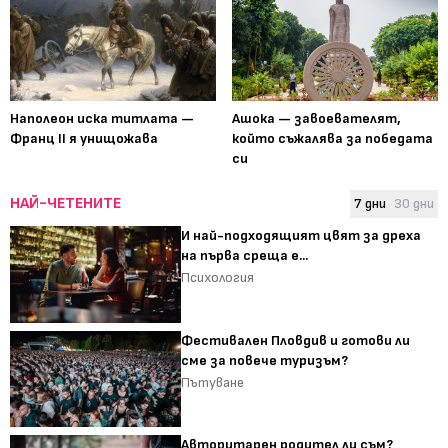
Наполеон иска титлата —
Ашока — завоевателят,
Франц II я унищожава
който съжалява за победата
си
НАЙ-ЧЕТЕНИТЕ
7 дни
30 дни
И най-подходящият цвят за дреха
на първа среща е...
Психология
Фестивален Пловдив и готови ли
сме за повече туризъм?
Пътуване
Авторитарен родител ли съм?