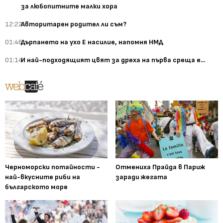
за любопитните малки хора
12:22
Авторитарен родител ли съм?
01:46
Дърпането на ухо Е насилие, напомня НМД
01:14
И най-подходящият цвят за дреха на първа среща е...
Черноморски потайности -
Отмениха Прайда в Париж
най-вкусните риби на
заради жегата
българското море