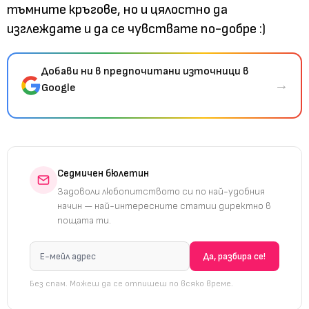
тъмните кръгове, но и цялостно да
изглеждате и да се чувствате по-добре :)
Добави ни в предпочитани източници в
→
Google
Седмичен бюлетин
Задоволи любопитството си по най-удобния
начин — най-интересните статии директно в
пощата ти.
Без спам. Можеш да се отпишеш по всяко време.