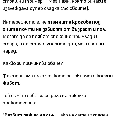
страшни (пример – Мeг Раян, която винаги е
изглеждала супер сладка със своите).
Интересното е, че
тъмните кръгове под
очите почти не зависят от възраст и пол
.
Могат да се появят спокойно при млади и
стари, и да стоят упорито дни, че и години
наред.
Какво ги причинява обаче?
Фактори има няколко, като основният е
кофти
живот
.
Той сам по себе си се дели на няколко
подкатегории:
*
Разбит режим на сън
– ако нямате изграден