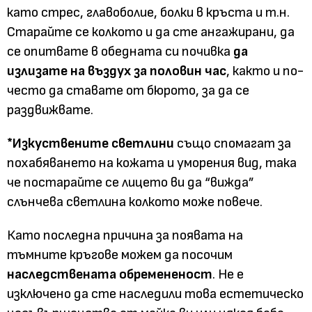
като стрес, главоболие, болки в кръста и т.н.
Старайте се колкото и да сте ангажирани, да
се опитвате в обедната си почивка
да
излизате на въздух за половин час
, както и по-
често да ставате от бюрото, за да се
раздвижвате.
*Изкуствените светлини
също спомагат за
похабяването на кожата и уморения вид, така
че постарайте се лицето ви да “вижда”
слънчева светлина колкото може повече.
Като последна причина за появата на
тъмните кръгове можем да посочим
наследствената обремененост
. Не е
изключено да сте наследили това естетическо