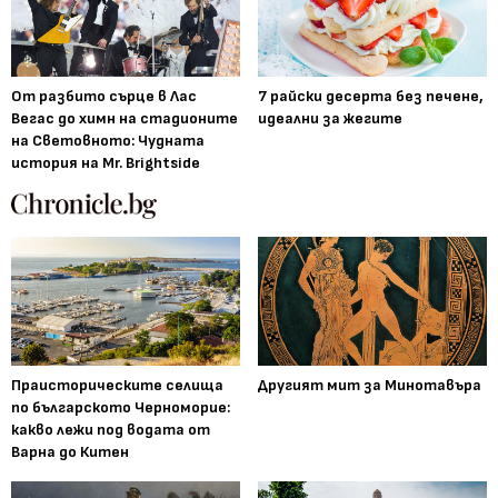
От разбито сърце в Лас
7 райски десерта без печене,
Вегас до химн на стадионите
идеални за жегите
на Световното: Чудната
история на Mr. Brightside
Праисторическите селища
Другият мит за Минотавъра
по българското Черноморие:
какво лежи под водата от
Варна до Китен