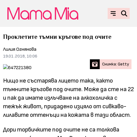
Проклетите тъмни кръгове под очите
Лилия Огнянова
19.01.2018, 10:06
Снимка: Getty
Нищо не състарява лицето така, както
тъмните кръгове под очите. Може да сте на 22
и пак да имате излъчване на алкохоличка с
тежък живот, придадено изцяло от сивкаво-
лилавите оттенъци на кожата в тази област.
Дори торбичките под очите не са толкова