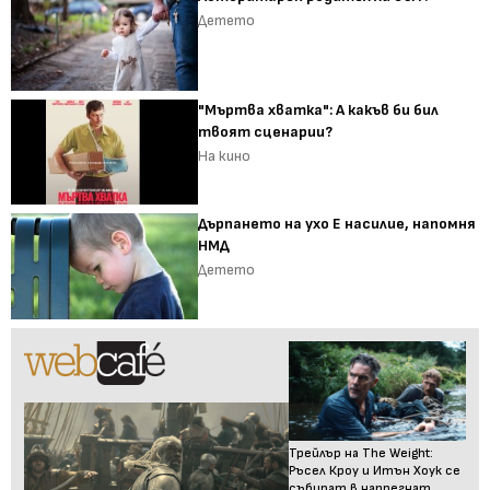
Детето
"Мъртва хватка": А какъв би бил
твоят сценарии?
На кино
Дърпането на ухо Е насилие, напомня
НМД
Детето
Трейлър на The Weight:
Ръсел Кроу и Итън Хоук се
събират в напрегнат