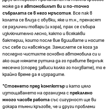
може да е
автомобилът ви и по-точно
събралата се в него мръсотия
. Все пак в
колата се влиза с обувки, яке и т.н., пренасят
се различни товари (и хора), прах се събира
изключително лесно, както и всякакви
бактерии, които после вие вдишвате и носите
със себе си навсякъде. Замислете се кога за
последно чистихте основно автомобила си и
ако още нямате рутина да го правите веднъж
месечно (според зависи колко го ползвате), то е
крайно време да я изградите.
*Стоенето пред компютър
и като цяло
изтощаването на организма с
прекалено
много часове работа
със сигурност ще ви
докара тъмни кръгове, че и други проблеми