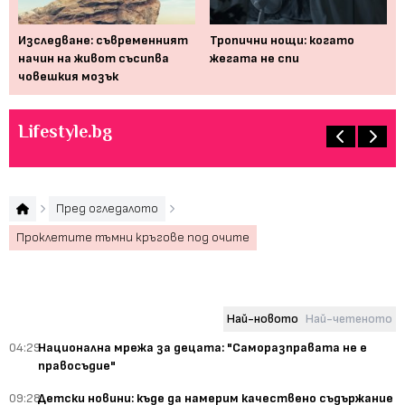
 би
Изследване: съвременният
Тропични нощи: когато
На
начин на живот съсипва
жегата не спи
см
човешкия мозък
Lifestyle.bg
Пред огледалото
Проклетите тъмни кръгове под очите
Най-новото
Най-четеното
04:29
Национална мрежа за децата: "Саморазправата не е
правосъдие"
09:28
Детски новини: къде да намерим качествено съдържание