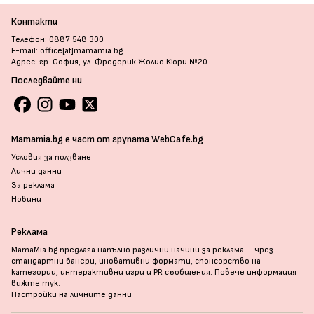
Контакти
Телефон: 0887 548 300
E-mail: office[at]mamamia.bg
Адрес: гр. София, ул. Фредерик Жолио Кюри №20
Последвайте ни
Mamamia.bg е част от групата WebCafe.bg
Условия за ползване
Лични данни
За реклама
Новини
Реклама
MamaMia.bg предлага напълно различни начини за реклама – чрез
стандартни банери, иновативни формати, спонсорство на
категории, интерактивни игри и PR съобщения. Повече информация
вижте тук
.
Настройки на личните данни