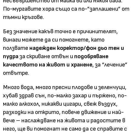
несъвършенство от майка ви или някоя баба.
По-мургавите хора също са по-”заплашени” от
тъмни кръгове.
Без значение какъв точно е причинителят,
винаги можете да си помогнете, като
ползвате
надежден коректор/фон дьо тен и
пудра
за скриване отвън и
подобряване
качеството на живот и хранене
, за “лечение”
отвътре.
Много вода, много пресни плодове и зеленчуци,
хубав здрав сън, по-малко захар и пържено, по-
малко алкохол, никакви цигари, свеж въздух,
разходки на открито, повече движение и най-
вече – наслаждване на живота и радостите в
него, ще ви помогнат не само да се справите с