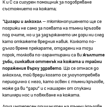
К и С са сигурен помощник за подобряване
състоянието на кожата;
*
Цигари и алкохол
– тютюнопушенето ще се
погрижи не само за появата на тъмни кръгове
под очите, но и за задържането им дори ни след
като откажете вредния навик. Колкото по-
дълго време прекарате, отдадени на този
порок, толкова по-гарантирани са ви
жълтите
зъби, синкавия оттенък на кожата и трайни
поражения върху здравето
. Що се отнася до
алкохола, той вреди когато се злоупотребява
периодично с него, като освен с тъмни кръгове,
може да ви “дари” и с нашарен от спукани
капиляри нос и повяхване на кожата.
Друг интересен причинител на тъмни кръгове