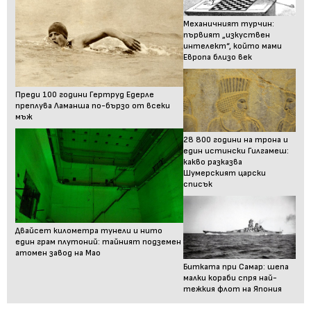
Механичният турчин:
първият „изкуствен
интелект“, който мами
Европа близо век
Преди 100 години Гертруд Едерле
преплува Ламанша по-бързо от всеки
мъж
28 800 години на трона и
един истински Гилгамеш:
какво разказва
Шумерският царски
списък
Двайсет километра тунели и нито
един грам плутоний: тайният подземен
атомен завод на Мао
Битката при Самар: шепа
малки кораби спря най-
тежкия флот на Япония