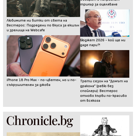
трилър за оцеляване
Любимите ни битки от света на
Вестерос: Подредени по вкуса за екшън
и зрелища на Webcafe
Бюджет 2026 - кой ще ни
даде пари?!
iPhone 18 Pro Max - по-цветен, но и по-
Трети сезон на “Домът на
съкрушителен за джоба
дракона” (ревю без
спойлери): Вестерос
отново кърви по-красиво
от всякога