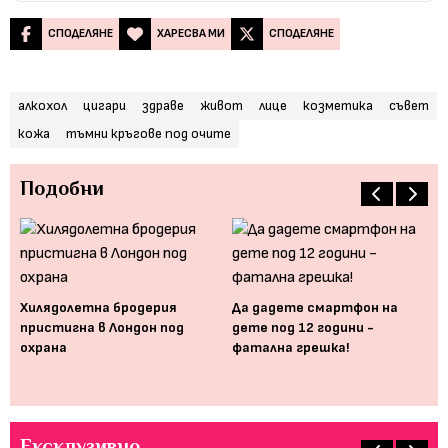
СПОДЕЛЯНЕ
ХАРЕСВА МИ
СПОДЕЛЯНЕ
алкохол
цигари
здраве
живот
лице
козметика
съвет
кожа
тъмни кръгове под очите
Подобни
Хилядолетна бродерия
Да дадете смартфон на
Ем
пристигна в Лондон под
дете под 12 години -
бе
ят
охрана
фатална грешка!
зд
Ексклузивно