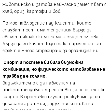
животинско и затова най-лесно заместват с
хляб, ориз, картофи и боб.
По мое наблюдение над клиенти, които
спазват пост, има тенденция бързо да
свалят няколко килограма и също толкова
бързо да ги качат. Този така наречен йо-йо
ефект е много стресиращ за организма ни.
Спорт и постене би била възможна
комбинация, но физическото натоварване не
трябва да е голямо.
Задължително е да наблегнем на
нискоинтензивни тренировки, а не на тежко
кардио. В противен случай рискуваме да си
докараме аритмия, задух, ниски нива на