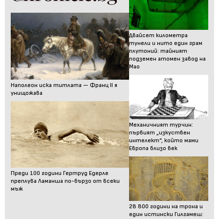
Двайсет километра
тунели и нито един грам
плутоний: тайният
подземен атомен завод на
Мао
Наполеон иска титлата — Франц II я
унищожава
Механичният турчин:
първият „изкуствен
интелект“, който мами
Европа близо век
Преди 100 години Гертруд Едерле
преплува Ламанша по-бързо от всеки
мъж
28 800 години на трона и
един истински Гилгамеш: