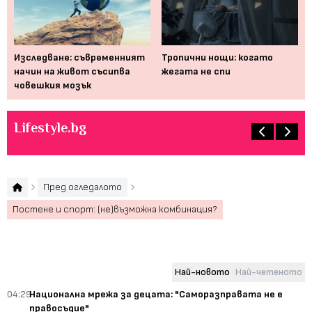
На
см
 би
Изследване: съвременният
Тропични нощи: когато
начин на живот съсипва
жегата не спи
човешкия мозък
Lifestyle.bg
Пред огледалото
Постене и спорт: (не)възможна комбинация?
Най-новото
Най-четеното
04:29
Национална мрежа за децата: "Саморазправата не е
правосъдие"