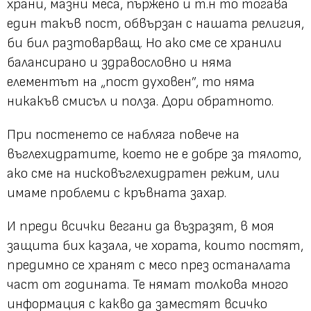
храни, мазни меса, пържено и т.н то тогава
един такъв пост, обвързан с нашата религия,
би бил разтоварващ. Но ако сме се хранили
балансирано и здравословно и няма
елементът на „пост духовен”, то няма
никакъв смисъл и полза. Дори обратното.
При постенето се набляга повече на
въглехидратите, което не е добре за тялото,
ако сме на нисковъглехидратен режим, или
имаме проблеми с кръвната захар.
И преди всички вегани да възразят, в моя
защита бих казала, че хората, които постят,
предимно се хранят с месо през останалата
част от годината. Те нямат толкова много
информация с какво да заместят всичко