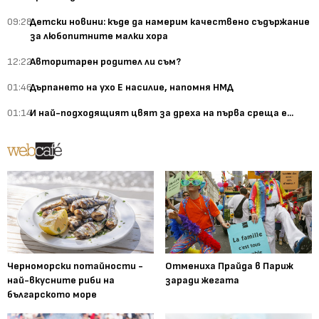
09:28
Детски новини: къде да намерим качествено съдържание
за любопитните малки хора
12:22
Авторитарен родител ли съм?
01:46
Дърпането на ухо Е насилие, напомня НМД
01:14
И най-подходящият цвят за дреха на първа среща е...
Черноморски потайности -
Отмениха Прайда в Париж
най-вкусните риби на
заради жегата
българското море