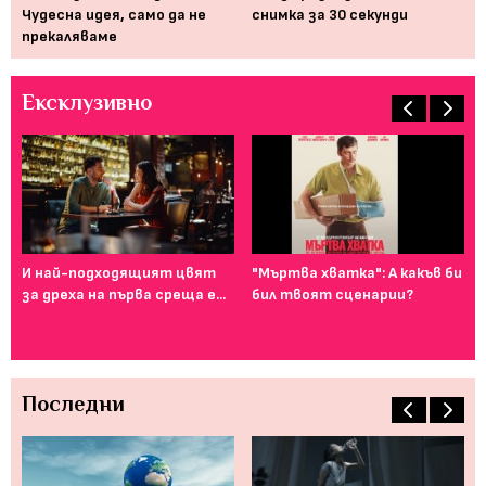
Чудесна идея, само да не
снимка за 30 секунди
хо
прекаляваме
гл
Ексклузивно
И най-подходящият цвят
"Мъртва хватка": А какъв би
Фе
за дреха на първа среща е...
бил твоят сценарии?
го
ту
Последни