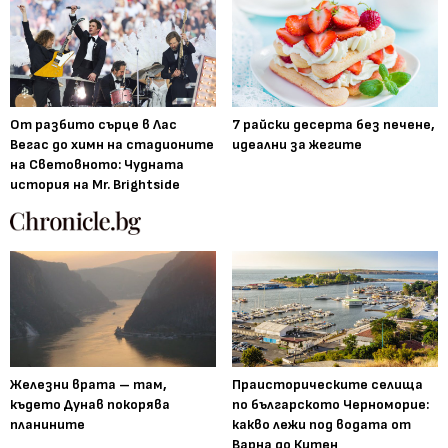
От разбито сърце в Лас
7 райски десерта без печене,
Вегас до химн на стадионите
идеални за жегите
на Световното: Чудната
история на Mr. Brightside
Железни врата – там,
Праисторическите селища
където Дунав покорява
по българското Черноморие:
планините
какво лежи под водата от
Варна до Китен