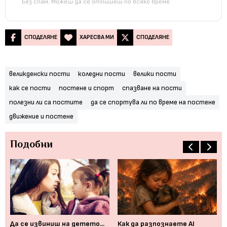
Без спам. Можеш да се отпишеш по всяко време.
СПОДЕЛЯНЕ
ХАРЕСВА МИ
СПОДЕЛЯНЕ
великденски пости
коледни пости
велики пости
как се пости
постене и спорт
спазване на пости
полезни ли са постите
да се спортува ли по време на постене
движение и постене
Подобни
Да се извиниш на детето...
Как да разпознаете AI
За