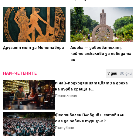
Другият мит за Минотавъра
Ашока — завоевателят,
който съжалява за победата
си
НАЙ-ЧЕТЕНИТЕ
7 дни
30 дни
И най-подходящият цвят за дреха
на първа среща е...
Психология
Фестивален Пловдив и готови ли
сме за повече туризъм?
Пътуване