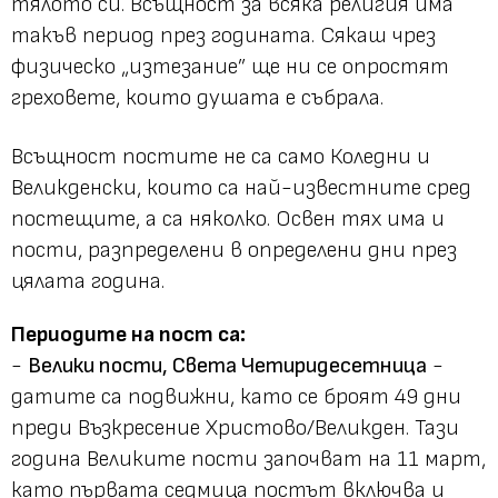
тялото си. Всъщност за всяка религия има
такъв период през годината. Сякаш чрез
физическо „изтезание” ще ни се опростят
греховете, които душата е събрала.
Всъщност постите не са само Коледни и
Великденски, които са най-известните сред
постещите, а са няколко. Освен тях има и
пости, разпределени в определени дни през
цялата година.
Периодите на пост са:
-
Велики пости, Света Четиридесетница
-
датите са подвижни, като се броят 49 дни
преди Възкресение Христово/Великден. Тази
година Великите пости започват на 11 март,
като първата седмица постът включва и