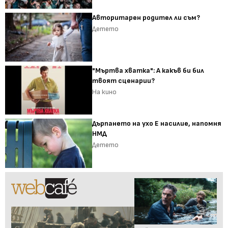
Авторитарен родител ли съм?
Детето
"Мъртва хватка": А какъв би бил
твоят сценарии?
На кино
Дърпането на ухо Е насилие, напомня
НМД
Детето