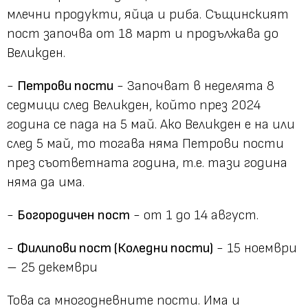
млечни продукти, яйца и риба. Същинският
пост започва от 18 март и продължава до
Великден.
-
Петрови пости
- Започват в неделята 8
седмици след Великден, който през 2024
година се пада на 5 май. Ако Великден е на или
след 5 май, то тогава няма Петрови пости
през съответната година, т.е. тази година
няма да има.
-
Богородичен пост
- от 1 до 14 август.
-
Филипови пост (Коледни пости)
- 15 ноември
– 25 декември
Това са многодневните пости. Има и