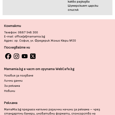
какво разказва
Шумерският царски
списък
Контакти
Телефон: 0887 548 300
E-mail: office[at]mamamia.bg
Адрес: гр. София, ул. Фредерик Жолио Кюри №20
Последвайте ни
Mamamia.bg е част от групата WebCafe.bg
Условия за ползване
Лични данни
За реклама
Новини
Реклама
MamaMia.bg предлага напълно различни начини за реклама – чрез
стандартни банери, иновативни формати, спонсорство на