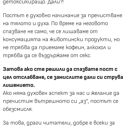
детоксикиращо. Дали?!
Постът е духовно начинание за пречистване
на тялото и духа. По време на неговото
спазване не само, че се лишаваме от
консумацията на животински продукти, но
не трябва да приемаме кофеин, алкохол и
трябва да се въздържаме от секс.
Затова ако сте решили да спазвате пост с
цел отслабване, се замислите дали си струва
лишението.
Ако няма духовен аспект за нас и желание да
пречистим вътрешното си „аз”, постът се
обезсмисля.
За това, драги читатели, добре е всеки за