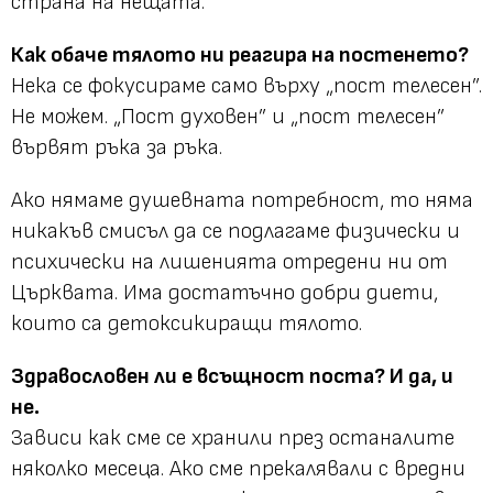
страна на нещата.
Как обаче тялото ни реагира на постенето?
Нека се фокусираме само върху „пост телесен”.
Не можем. „Пост духовен” и „пост телесен”
вървят ръка за ръка.
Ако нямаме душевната потребност, то няма
никакъв смисъл да се подлагаме физически и
психически на лишенията отредени ни от
Църквата. Има достатъчно добри диети,
които са детоксикиращи тялото.
Здравословен ли е всъщност поста? И да, и
не.
Зависи как сме се хранили през останалите
няколко месеца. Ако сме прекалявали с вредни