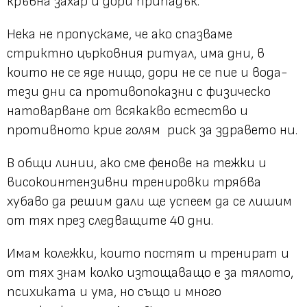
кръвна захар и дори припадък.
Нека не пропускаме, че ако спазваме
стриктно църковния ритуал, има дни, в
които не се яде нищо, дори не се пие и вода-
тези дни са противопоказни с физическо
натоварване от всякакво естество и
противното крие голям риск за здравето ни.
В общи линии, ако сме фенове на тежки и
високоинтензивни тренировки трябва
хубаво да решим дали ще успеем да се лишим
от тях през следващите 40 дни.
Имам колежки, които постят и тренират и
от тях знам колко изтощаващо е за тялото,
психиката и ума, но също и много