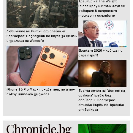
Трейлър на The Weight:
Ръсел Кроу и Итън Хоук се
събират в напрегнат
трилър за оцеляване
Любимите ни битки от света на
Вестерос: Подредени по вкуса за екшън
и зрелища на Webcafe
Бюджет 2026 - кой ще ни
даде пари?!
iPhone 18 Pro Max - по-цветен, но и по-
Трети сезон на “Домът на
съкрушителен за джоба
дракона” (ревю без
спойлери): Вестерос
отново кърви по-красиво
от всякога