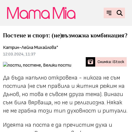
Постене и спорт: (не)възможна комбинация?
Катрин-Лейла Михайлова*
12.03.2024, 11:37
Снимка: iStock
Да бъда напълно откровена - никога не съм
постила (не съм правила и житния режим на
Дънов, но това е съвсем друга тема). Винаги
съм била вярваща, но не и религиозна. Някак
не ме грабна този тип духовност и ритуали.
Идеята на поста е да пречистим духа и