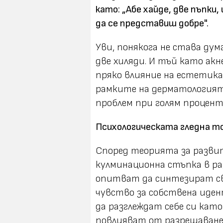
като: „Абе хайде, две пъпки
да се представиш добре".
Уви, понякога не става дума
две хиляди. И тъй като акн
пряко влияние на естетика
рамките на дерматологията
проблем при голям процен
Психологическата гледна т
Според теорията за разви
кулминационна стъпка в ра
опитват да синтезират с
чувство за собствена иде
да разглеждат себе си като
повлияват от разрешаване