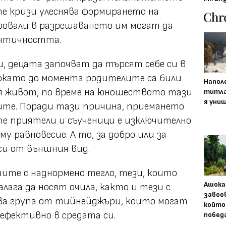
е кризи улеснява формирането на
овали в разрешаването им могат да
ентичността.
ни, децата започват да търсят себе си в
докато до момента родителите са били
Напол
я живот, по време на юношеството тази
титла
я уни
ите. Поради тази причина, приемането
те приятели и съученици е изключително
у равновесие. А то, за добро или за
иси от външния вид.
ите с наднормено тегло, тези, които
Ашока
лага да носят очила, както и тези с
завое
ова група от тийнейджъри, които могат
който
 ефективно в средата си.
побед