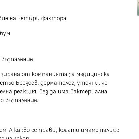
вие на четири фактора:
ебум
и възпаление
изирана от компанията за медицинска
етьо Брезоев, дерматолог, уточни, че
елна реакция, без да има бактериална
о възпаление.
м. А какво се прави, когато имаме налице
е на лекар.