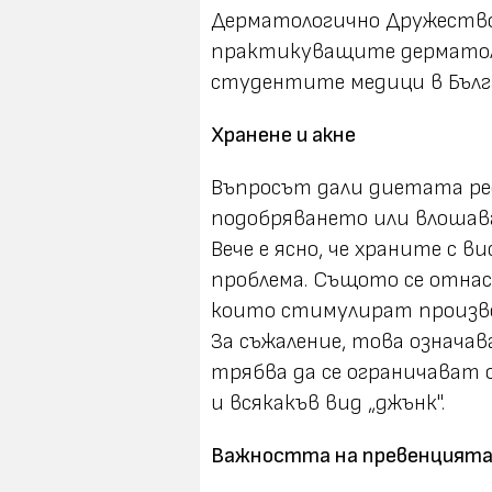
Дерматологично Дружество
практикуващите дерматоло
студентите медици в Бълг
Хранене и акне
Въпросът дали диетата ре
подобряването или влошава
Вече е ясно, че храните с 
проблема. Същото се отнас
които стимулират произво
За съжаление, това означав
трябва да се ограничават 
и всякакъв вид „джънк".
Важността на превенцият