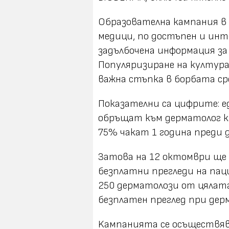
Oбразователна кампания в
медици, по достъпен и инт
задълбочена информация за
Популяризиране на култура
важна стъпка в борбата ср
Показателни са цифрите: е
обръщат към дерматолог к
75% чакат 1 година преди д
Затова на 12 октомври ще 
безплатни прегледи на пац
250 дерматолози от цялата
безплатен преглед при дер
Kампанията се осъществяв