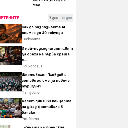
Мао
ЧЕТЕНИТЕ
7 дни
30 дни
Как да разпознаете AI
снимка за 30 секунди
TechMama
И най-подходящият цвят
за дреха на първа среща
е...
Психология
Фестивален Пловдив и
готови ли сме за повече
туризъм?
Пътуване
Десет дни и 83 концерта
на джаз фестивала в
Банско
Pet Mama
„Жената на френския