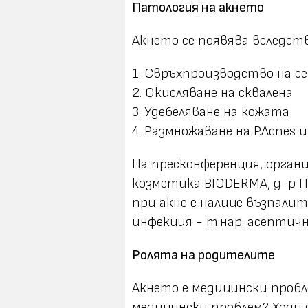
Патология на акнето
Акнето се появява вследст
1. Свръхпроизводство на с
2. Окисляване на сквалена
3. Удебеляване на кожата
4. Размножаване на P.Acnes 
На пресконференция, орган
козметика BIODERMA, д-р П
при акне е налице възпалит
инфекция - т.нар. асептичн
Ролята на родителите
Акнето е медицински пробле
медицински проблем? Ходи с