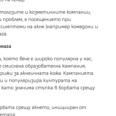
толозите и козметичните компании,
и проблем, е посещението при
 симптоми на акне (например комедони и
ага.
омага
 която вече е широко популярна у нас,
о смислена образователна кампания,
грижи за акнеичната кожа. Kампанията
рчи и популяризира културата на
 като значима стъпка в борбата срещу
рбата срещу акнето, иницииран от
 етапа: