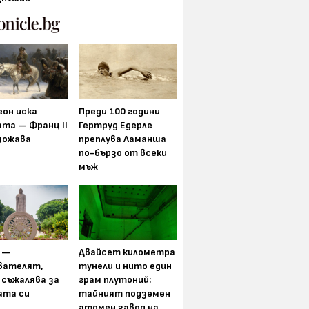
еон иска
Преди 100 години
та — Франц II
Гертруд Едерле
щожава
преплува Ламанша
по-бързо от всеки
мъж
 —
Двайсет километра
вателят,
тунели и нито един
 съжалява за
грам плутоний:
ата си
тайният подземен
атомен завод на