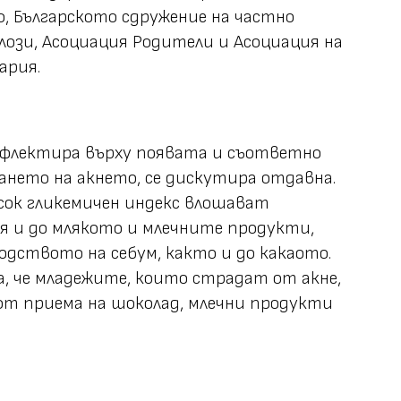
, Българското сдружение на частно
зи, Асоциация Родители и Асоциация на
ария.
флектира върху появата и съответно
нето на акнето, се дискутира отдавна.
висок гликемичен индекс влошават
я и до млякото и млечните продукти,
дството на себум, както и до какаото.
а, че младежите, които страдат от акне,
от приема на шоколад, млечни продукти
а