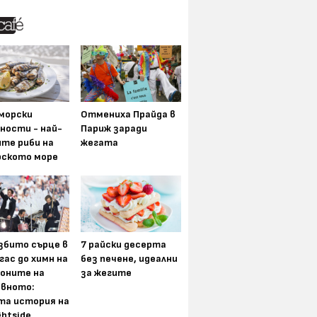
морски
Отмениха Прайда в
ности - най-
Париж заради
ите риби на
жегата
рското море
збито сърце в
7 райски десерта
гас до химн на
без печене, идеални
оните на
за жегите
вното:
та история на
ghtside