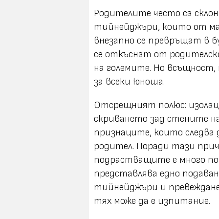
Родителите често са склон
тийнейджъри, които от мал
внезапно се превръщат в б
се откъснат от родителск
на големите. Но всъщност,
за всеки юноша.
Отсрещният полюс: изолац
скриването зад стените на
признаците, които следва
родител. Поради тази прич
подрастващите е много пов
представлява едно подаван
тийнейджъри и превежданет
тях може да е изпитание.