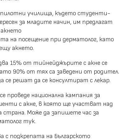
 пилотни училища, където студенти-
ересен за младите начин, им предлагат
 акнето
та на посещение при дерматолог, като
ещу акнето.
два 15% от тийнейджърите с акне се
ато 90% от тях са заведени от родител.
а се решат да се консултират с лекар.
се проведе национална кампания за
иенти с акне, в която ще участват над
 страна. Може да запишете час за
матолог тук.
а с подкрепата на Българското