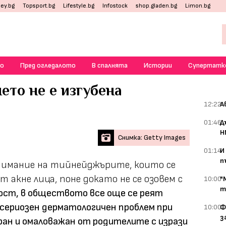
ey.bg
Topsport.bg
Lifestyle.bg
Infostock
shop.gladen.bg
Limon.bg
о
Пред огледалото
В спалнята
Истории
Супертатк
ето не е изгубена
12:22
А
01:46
Д
Н
Снимка: Getty Images
01:14
И
п
нимание на тийнейджърите, които се
т акне лица, поне докато не се озовем с
10:00
"
т
лост, в обществото все още се реят
сериозен дерматологичен проблем при
10:00
Ф
з
ан и омаловажан от родителите с изрази