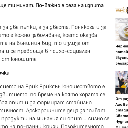
, ще ти минат. По-важно е сега на изпита
 за две пъпки, а за двеста. Понякога и за
ето е кожно заболяване, което оказва
та на външния вид, то излиза от
Черно
 и се превръща в психо-социален
потай
вкусн
т от юношите.
бълга
очка
тието на Ерик Ериксън юношеството е
звитието, по време на която хората се
От ра
воя опит и да формират стабилно
Лас Ве
нтичност. Доскорошните деца започват
стади
Свето
 продукти на миналия си опит и силно се
Чудна
то на по-ранни кризи. Положителното
Mr. Bri