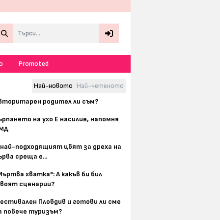
Search
о
Promoted
Най-новото
Най-четеното
вторитарен родител ли съм?
ърпането на ухо Е насилие, напомня
МД
 най-подходящият цвят за дреха на
ърва среща е...
Мъртва хватка": А какъв би бил
воят сценарии?
естивален Пловдив и готови ли сме
а повече туризъм?