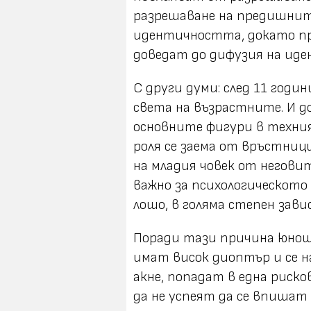
разрешаване на предишнит
идентичността, докато пр
доведат до дифузия на ид
С други думи: след 11 годи
света на възрастните. И 
основните фигури в техни
роля се заема от връстниц
на младия човек от негови
важно за психологическото м
лошо, в голяма степен зав
Поради тази причина юнош
имат висок диоптър и се на
акне, попадат в една риск
да не успеят да се впишат