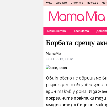
WMG
Webcafe
Chronicle
News.bg
Mon
Майчинство
TechMama
Детет
Борбата срещу акн
MamaMia
11.11.2016, 11:12
Обикновено не обръщаме в
разхождат с обезобразени о
един такъв у дома.
И за жа
погрешните практики този 
младежите да бъде неглижир