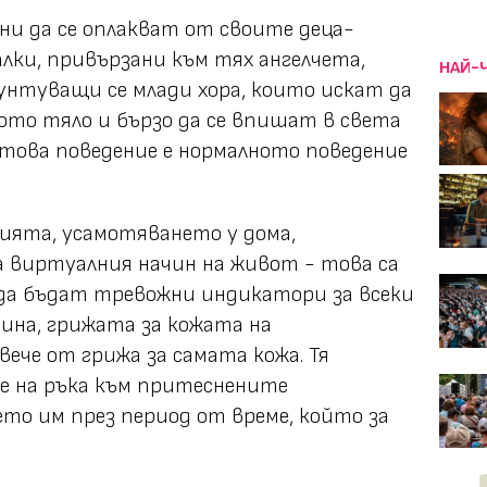
ни да се оплакват от своите деца-
ки, привързани към тях ангелчета,
НАЙ-
унтуващи се млади хора, които искат да
ото тяло и бързо да се впишат в света
 това поведение е нормалното поведение
ията, усамотяването у дома,
 виртуалния начин на живот - това са
 да бъдат тревожни индикатори за всеки
ина, грижата за кожата на
ече от грижа за самата кожа. Тя
е на ръка към притеснените
о им през период от време, който за