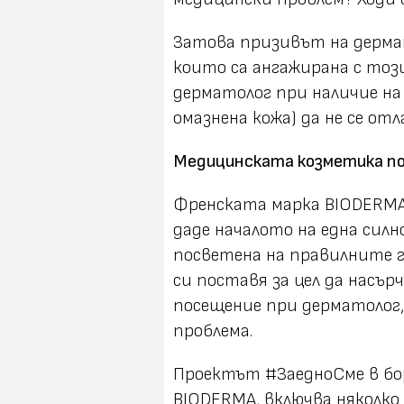
Затова призивът на дерма
които са ангажирана с тоз
дерматолог при наличие на
омазнена кожа) да не се отл
Медицинската козметика п
Френската марка BIODERMA,
даде началото на една силн
посветена на правилните 
си поставя за цел да насъ
посещение при дерматолог,
проблема.
Проектът #ЗаедноСме в бо
BIODERMA, включва няколко