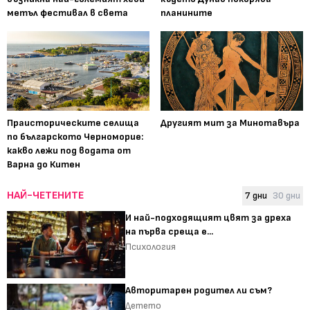
метъл фестивал в света
планините
Праисторическите селища
Другият мит за Минотавъра
по българското Черноморие:
какво лежи под водата от
Варна до Китен
НАЙ-ЧЕТЕНИТЕ
7 дни
30 дни
И най-подходящият цвят за дреха
на първа среща е...
Психология
Авторитарен родител ли съм?
Детето