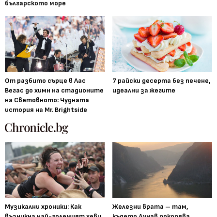
българското море
От разбито сърце в Лас
7 райски десерта без печене,
Вегас до химн на стадионите
идеални за жегите
на Световното: Чудната
история на Mr. Brightside
Музикални хроники: Как
Железни врата – там,
възникна най-големият хеви
където Дунав покорява