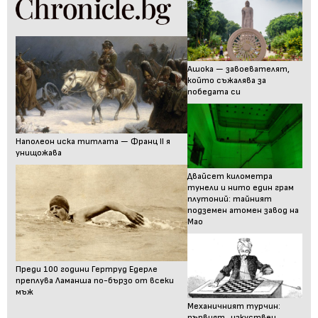
Ашока — завоевателят,
който съжалява за
победата си
Наполеон иска титлата — Франц II я
унищожава
Двайсет километра
тунели и нито един грам
плутоний: тайният
подземен атомен завод на
Мао
Преди 100 години Гертруд Едерле
преплува Ламанша по-бързо от всеки
мъж
Механичният турчин:
първият „изкуствен