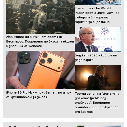
Трейлър на The Weight:
Ръсел Кроу и Итън Хоук се
събират в напрегнат
трилър за оцеляване
Любимите ни битки от света на
Вестерос: Подредени по вкуса за екшън
и зрелища на Webcafe
Бюджет 2026 - кой ще ни
даде пари?!
iPhone 18 Pro Max - по-цветен, но и по-
Трети сезон на “Домът на
съкрушителен за джоба
дракона” (ревю без
спойлери): Вестерос
отново кърви по-красиво
от всякога