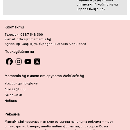
интелект“, който мами
Европа близо век
Контакти
Телефон: 0887 548 300
E-mail: office[at]mamamia.bg
Адрес: гр. София, ул. Фредерик Жолио Кюри №20
Последвайте ни
Mamamia.bg е част от групата WebCafe.bg
Условия за ползване
Лични данни
За реклама
Новини
Реклама
MamaMia.bg предлага напълно различни начини за реклама – чрез
стандартни банери, иновативни формати, спонсорство на