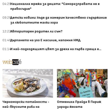
04:29
Национална мрежа за децата: "Саморазправата не е
правосъдие"
09:28
Детски новини: къде да намерим качествено съдържание
за любопитните малки хора
12:22
Авторитарен родител ли съм?
01:46
Дърпането на ухо Е насилие, напомня НМД
01:14
И най-подходящият цвят за дреха на първа среща е...
Черноморски потайности -
Отмениха Прайда в Париж
най-вкусните риби на
заради жегата