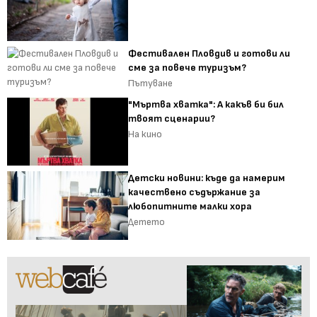
Фестивален Пловдив и готови ли
сме за повече туризъм?
Пътуване
"Мъртва хватка": А какъв би бил
твоят сценарии?
На кино
Детски новини: къде да намерим
качествено съдържание за
любопитните малки хора
Детето