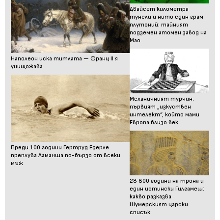
Двайсет километра
тунели и нито един грам
плутоний: тайният
подземен атомен завод на
Мао
Наполеон иска титлата — Франц II я
унищожава
Механичният турчин:
първият „изкуствен
интелект“, който мами
Европа близо век
Преди 100 години Гертруд Едерле
преплува Ламанша по-бързо от всеки
мъж
28 800 години на трона и
един истински Гилгамеш:
какво разказва
Шумерският царски
списък