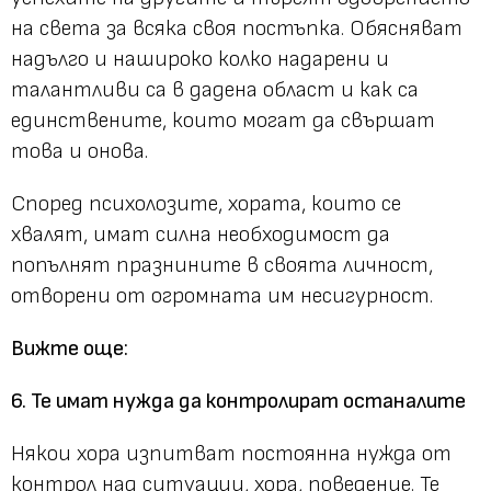
на света за всяка своя постъпка. Обясняват
надълго и нашироко колко надарени и
талантливи са в дадена област и как са
единствените, които могат да свършат
това и онова.
Според психолозите, хората, които се
хвалят, имат силна необходимост да
попълнят празнините в своята личност,
отворени от огромната им несигурност.
Вижте още:
6. Те имат нужда да контролират останалите
Някои хора изпитват постоянна нужда от
контрол над ситуации, хора, поведение. Те