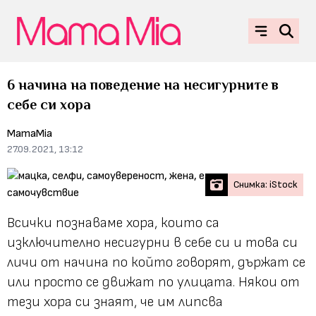
6 начина на поведение на несигурните в
себе си хора
MamaMia
27.09.2021, 13:12
Снимка: iStock
Всички познаваме хора, които са
изключително несигурни в себе си и това си
личи от начина по който говорят, държат се
или просто се движат по улицата. Някои от
тези хора си знаят, че им липсва