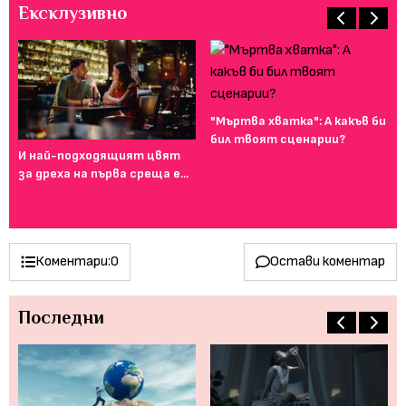
Ексклузивно
"Мъртва хватка": А какъв би
бил твоят сценарии?
И най-подходящият цвят
Фе
за дреха на първа среща е...
го
ту
Коментари:
0
Остави коментар
Последни