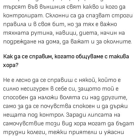
търсят във външния свят какво и кого да
контролират. Склонни са да спазват строги
правила и в своя бит, но за тях е важно
тяхната рутина, навици, диета, начин на
подреждане на дома, да важат и за околните.
Как да се справим, когато общуваме с такива
хора?
Не е лесно да се справиш с някой, който е
силно несигурен в себе си, защото той е
способен да наложи волята си над другите,
само за да се почувства спокоен и да държи
нещата под контрол. Заради липсата на
самочувствие този вид хора могат да бъдат
трудни колеги, тежки приятели и ужасни