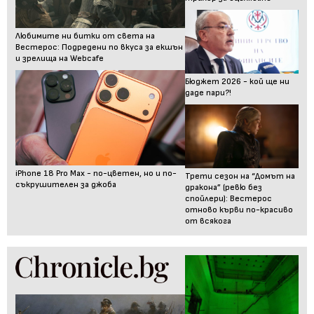
Любимите ни битки от света на
Вестерос: Подредени по вкуса за екшън
и зрелища на Webcafe
Бюджет 2026 - кой ще ни
даде пари?!
iPhone 18 Pro Max - по-цветен, но и по-
Трети сезон на “Домът на
съкрушителен за джоба
дракона” (ревю без
спойлери): Вестерос
отново кърви по-красиво
от всякога