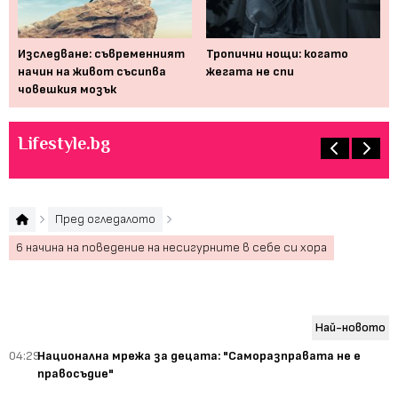
 би
Изследване: съвременният
Тропични нощи: когато
На
начин на живот съсипва
жегата не спи
см
човешкия мозък
Lifestyle.bg
Пред огледалото
6 начина на поведение на несигурните в себе си хора
Най-новото
04:29
Национална мрежа за децата: "Саморазправата не е
правосъдие"