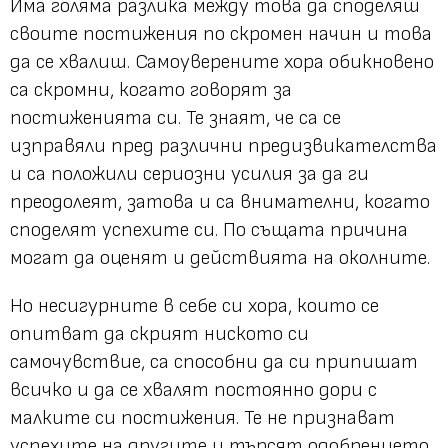
Има голяма разлика между това да споделяш
своите постижения по скромен начин и това
да се хвалиш. Самоуверените хора обикновено
са скромни, когато говорят за
постиженията си. Те знаят, че са се
изправяли пред различни предизвикателства
и са положили сериозни усилия за да ги
преодолеят, затова и са внимателни, когато
споделят успехите си. По същата причина
могат да оценят и действията на околните.
Но несигурните в себе си хора, които се
опитват да скрият ниското си
самочувствие, са способни да си припишат
всичко и да се хвалят постоянно дори с
малките си постижения. Те не признават
успехите на другите и търсят одобрението