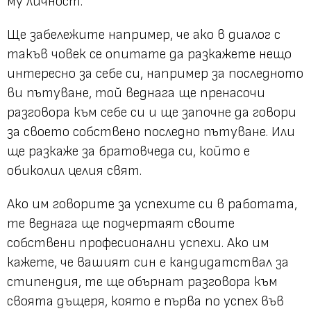
му личност.
Ще забележите например, че ако в диалог с
такъв човек се опитате да разкажете нещо
интересно за себе си, например за последното
ви пътуване, той веднага ще пренасочи
разговора към себе си и ще започне да говори
за своето собствено последно пътуване. Или
ще разкаже за братовчеда си, който е
обиколил целия свят.
Ако им говорите за успехите си в работата,
те веднага ще подчертаят своите
собствени професионални успехи. Ако им
кажете, че вашият син е кандидатствал за
стипендия, те ще обърнат разговора към
своята дъщеря, която е първа по успех във