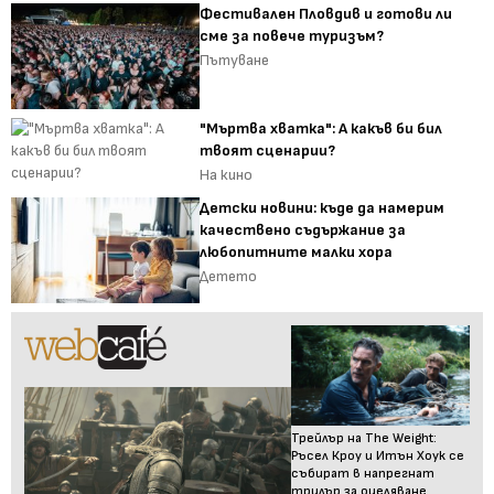
Фестивален Пловдив и готови ли
сме за повече туризъм?
Пътуване
"Мъртва хватка": А какъв би бил
твоят сценарии?
На кино
Детски новини: къде да намерим
качествено съдържание за
любопитните малки хора
Детето
Трейлър на The Weight:
Ръсел Кроу и Итън Хоук се
събират в напрегнат
трилър за оцеляване