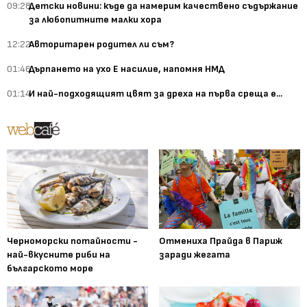
09:28
Детски новини: къде да намерим качествено съдържание
за любопитните малки хора
12:22
Авторитарен родител ли съм?
01:46
Дърпането на ухо Е насилие, напомня НМД
01:14
И най-подходящият цвят за дреха на първа среща е...
Черноморски потайности -
Отмениха Прайда в Париж
най-вкусните риби на
заради жегата
българското море