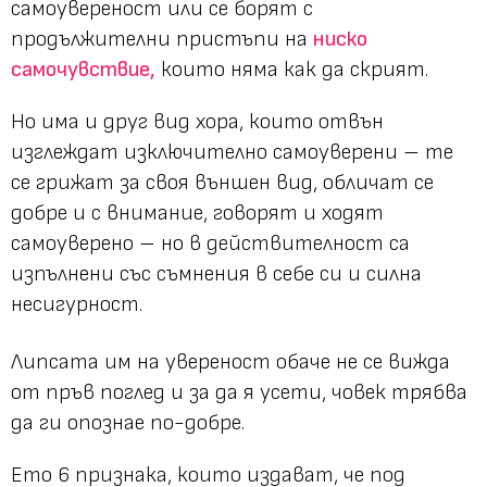
самоувереност или се борят с
продължителни пристъпи на
ниско
самочувствие,
които няма как да скрият.
Но има и друг вид хора, които отвън
изглеждат изключително самоуверени – те
се грижат за своя външен вид, обличат се
добре и с внимание, говорят и ходят
самоуверено – но в действителност са
изпълнени със съмнения в себе си и силна
несигурност.
Липсата им на увереност обаче не се вижда
от пръв поглед и за да я усети, човек трябва
да ги опознае по-добре.
Ето 6 признака, които издават, че под