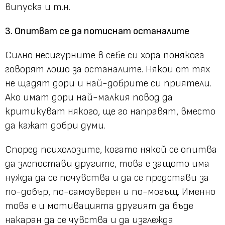
випуска и т.н.
3. Опитват се да потиснат останалите
Силно несигурните в себе си хора понякога
говорят лошо за останалите. Някои от тях
не щадят дори и най-добрите си приятели.
Ако имат дори най-малкия повод да
критикуват някого, ще го направят, вместо
да кажат добри думи.
Според психолозите, когато някой се опитва
да злепостави другите, това е защото има
нужда да се почувства и да се представи за
по-добър, по-самоуверен и по-могъщ. Именно
това е и мотивацията другият да бъде
накаран да се чувства и да изглежда