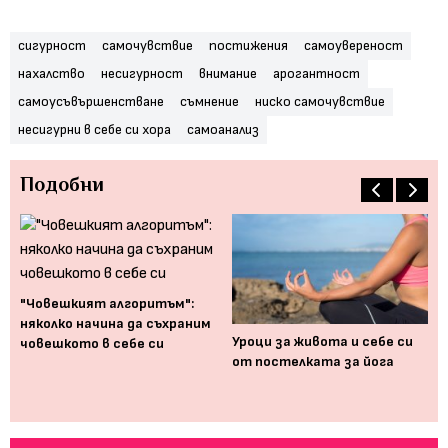
сигурност
самочувствие
постижения
самоувереност
нахалство
несигурност
внимание
арогантност
самоусъвършенстване
съмнение
ниско самочувствие
несигурни в себе си хора
самоанализ
Подобни
"Човешкият алгоритъм":
няколко начина да съхраним
Уроци за живота и себе си
"К
човешкото в себе си
от постелката за йога
за
жи
вя
си?