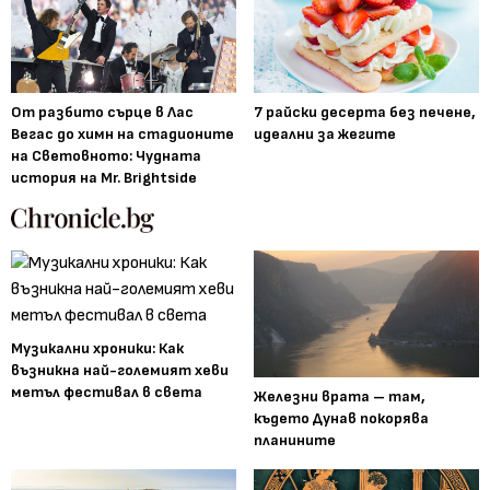
От разбито сърце в Лас
7 райски десерта без печене,
Вегас до химн на стадионите
идеални за жегите
на Световното: Чудната
история на Mr. Brightside
Музикални хроники: Как
възникна най-големият хеви
метъл фестивал в света
Железни врата – там,
където Дунав покорява
планините