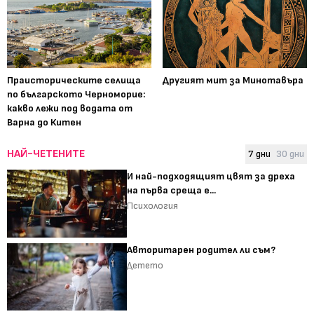
Праисторическите селища
Другият мит за Минотавъра
по българското Черноморие:
какво лежи под водата от
Варна до Китен
НАЙ-ЧЕТЕНИТЕ
7 дни
30 дни
И най-подходящият цвят за дреха
на първа среща е...
Психология
Авторитарен родител ли съм?
Детето