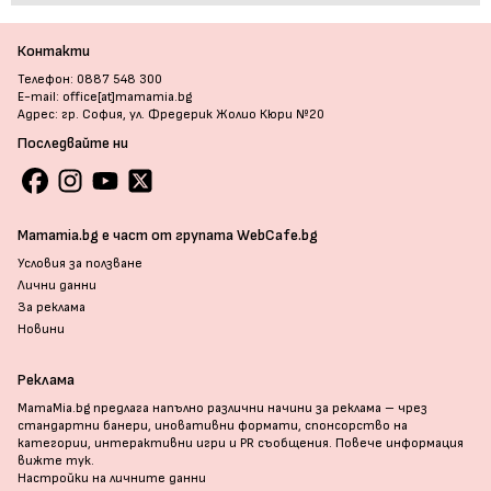
Контакти
Телефон: 0887 548 300
E-mail: office[at]mamamia.bg
Адрес: гр. София, ул. Фредерик Жолио Кюри №20
Последвайте ни
Mamamia.bg е част от групата WebCafe.bg
Условия за ползване
Лични данни
За реклама
Новини
Реклама
MamaMia.bg предлага напълно различни начини за реклама – чрез
стандартни банери, иновативни формати, спонсорство на
категории, интерактивни игри и PR съобщения. Повече информация
вижте тук
.
Настройки на личните данни