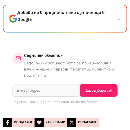
Добави ни в предпочитани източници в
→
Google
Седмичен бюлетин
Задоволи любопитството си по най-удобния
начин — най-интересните статии директно в
пощата ти.
Без спам. Можеш да се отпишеш по всяко време.
СПОДЕЛЯНЕ
ХАРЕСВА МИ
СПОДЕЛЯНЕ