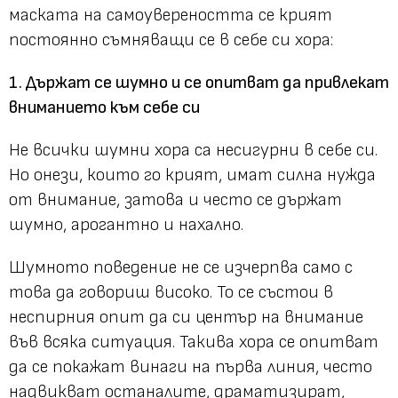
маската на самоувереността се крият
постоянно съмняващи се в себе си хора:
1. Държат се шумно и се опитват да привлекат
вниманието към себе си
Не всички шумни хора са несигурни в себе си.
Но онези, които го крият, имат силна нужда
от внимание, затова и често се държат
шумно, арогантно и нахално.
Шумното поведение не се изчерпва само с
това да говориш високо. То се състои в
неспирния опит да си център на внимание
във всяка ситуация. Такива хора се опитват
да се покажат винаги на първа линия, често
надвикват останалите, драматизират,