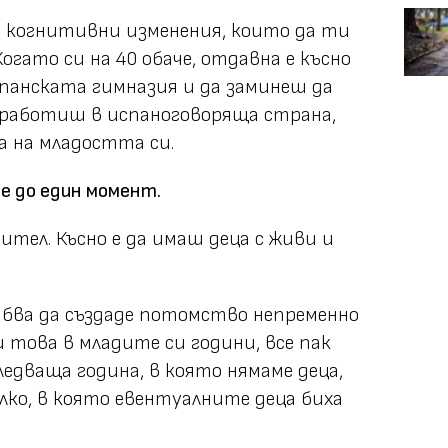
 с когнитивни изменения, които да ти
огато си на 40 обаче, отдавна е късно
панската гимназия и да заминеш да
 работиш в испаноговоряща страна,
а на младостта си.
не до един момент.
дител. Късно е да имаш деца с живи и
рябва да създаде потомство непременно
и това в младите си години, все пак
едваща година, в която нямаме деца,
лко, в която евентуалните деца биха