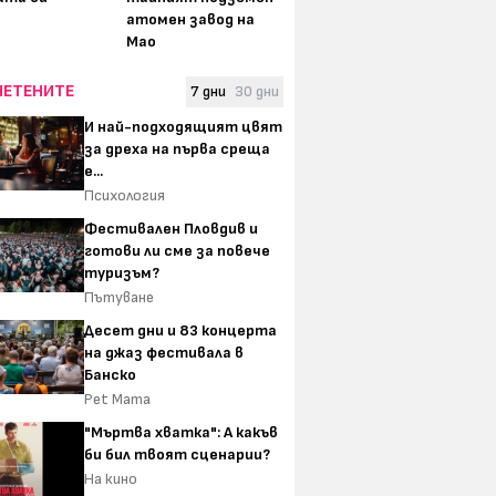
атомен завод на
Мао
ЧЕТЕНИТЕ
7 дни
30 дни
И най-подходящият цвят
за дреха на първа среща
е...
Психология
Фестивален Пловдив и
готови ли сме за повече
туризъм?
Пътуване
Десет дни и 83 концерта
на джаз фестивала в
Банско
Pet Mama
"Мъртва хватка": А какъв
би бил твоят сценарии?
На кино