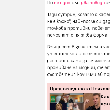
По
не един
или
два повода
с
Тази сутрин, когато с кафе
не е късно", най-после си д
толкова противни повечет
помогнат с някаква форма 
Всъщност в значителна ча
утешителни и несъстоятел
достойни само за късметче 
промиване на мозъци, съче
съответния коуч или авто
Пред огледалото
Психол
Как
дух