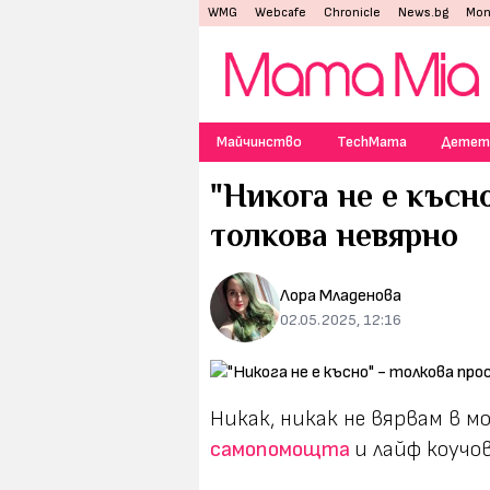
WMG
Webcafe
Chronicle
News.bg
Mon
Майчинство
TechMama
Детет
"Никога не е късн
толкова невярно
Лора Младенова
02.05.2025, 12:16
Никак, никак не вярвам в
самопомощта
и лайф коучо