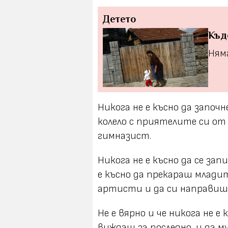
Детето
Къд
Няма
Никога не е късно да започн
колело с приятелите си от 
гимназист.
Никога не е късно да се за
е късно да прекараш млади
артисти и да си направиш
Не е вярно и че никога не е 
виждаш за последно, и да 