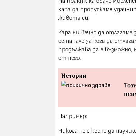
На практика обаче мисленет
кара да пропускаме удачни
живота си.
Кара ни вечно да отлагаме 
останало за кога да отлаг
продължава да е възможно, 
от него.
Истории
Тоз
пси
Например:
Никога не е късно да научи