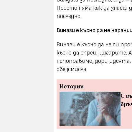
Просто няма как да знаеш 
последно.
Винаги е късно да не нараниш
Винаги е късно да не си пр
късно да спреш цигарите. А
непоправимо, дори идеята, ч
обезсмисля.
Истории
С в
бръ