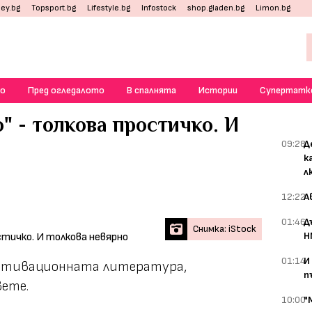
ey.bg
Topsport.bg
Lifestyle.bg
Infostock
shop.gladen.bg
Limon.bg
о
Пред огледалото
В спалнята
Истории
Супертатк
о" - толкова простичко. И
09:28
Д
к
л
12:22
А
01:46
Д
Снимка: iStock
Н
01:14
И
 мотивационната литература,
п
вете.
10:00
"