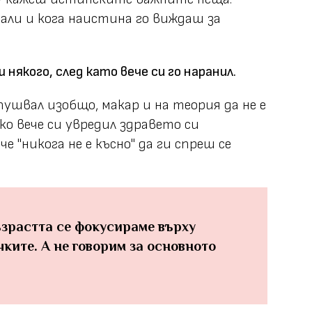
дали и кога наистина го виждаш за
 някого, след като вече си го наранил.
опушвал изобщо, макар и на теория да не е
ко вече си увредил здравето си
е "никога не е късно" да ги спреш се
ъзрастта се фокусираме върху
чките. A не говорим за основното