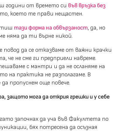
биш години от времето си
във връзка без
сто, което те прави нещастен.
ратиш
тази форма на обвързаност
, да, но
ме няма да ти върне никой.
е е повод да се отказваме от важни крачки
а, че не сме ги предприели навреме.
утешаваме с мантри и да не осланяме на
ото на практика не разполагаме. В
 да пропуснем още повече.
, защото мога да открия грешки и у себе
огато започнах да уча във Факултета по
уникации, бях потресена да осъзная