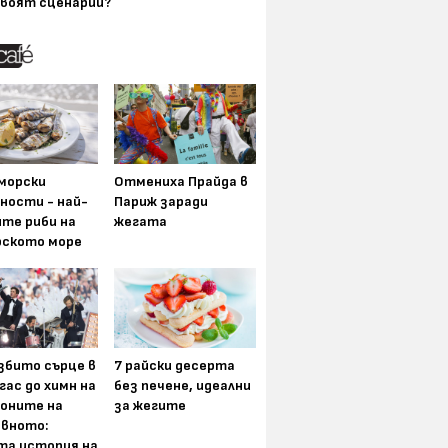
воят сценарии?
морски
Отмениха Прайда в
ности - най-
Париж заради
ите риби на
жегата
рското море
збито сърце в
7 райски десерта
гас до химн на
без печене, идеални
оните на
за жегите
вното:
та история на