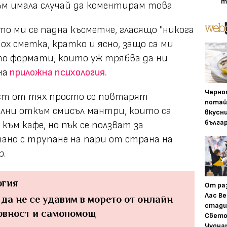
т
ъм имала случай да коментирам това.
то ми се падна късметче, гласящо "никога
адох сметка, кратко и ясно, защо са ми
о формати, които уж трябва да ни
на
приложна психология.
Черно
ст от тях просто се повтарят
потай
ни откъм смисъл мантри, които са
вкусн
бълга
към кафе, но пък се ползват за
тано с трупане на пари от страна на
р.
огия
От ра
Лас Ве
 да не се удавим в морето от онлайн
стади
овност и самопомощ
Свето
Чудна