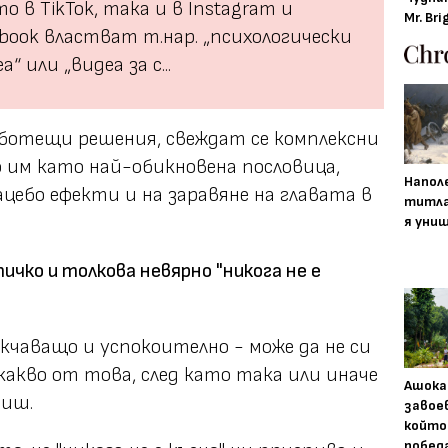
о в TikTok, така и в Instagram и
Mr. Bri
book властват т.нар. „психологически
а“ или „видеа за с...
работещи решения, свеждат се комплексни
 им като най-обикновена пословица,
Напол
лацебо ефекти и на заравяне на главата в
титла
я уни
чко и толкова невярно "никога не е
кчаващо и успокоително - може да не си
какво от това, след като така или иначе
Ашока
виш.
завое
който
побед