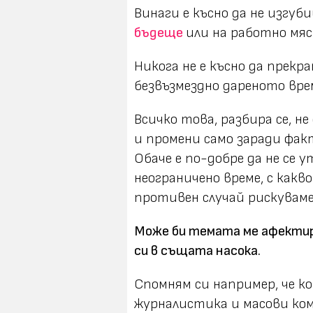
Винаги е късно да не изгу
бъдеще
или на работно мя
Никога не е късно да прек
безвъзмездно дареното вре
Всичко това, разбира се, н
и промени само заради факт
Обаче е по-добре да не се 
неограничено време, с какв
противен случай рискуваме
Може би темата ме афектира
си в същата насока.
Спомням си например, че к
журналистика и масови ком