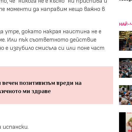
о, че "никога не е късно" ни приспива и
те моменти да направим нещо важно в
НАЙ-
за утре, докато накрая наистина не е
аме. Или пък съответното действие
но е изгубило смисъла си или поне част
и вечен позитивизъм вреди на
хичното ми здраве
ш испански.