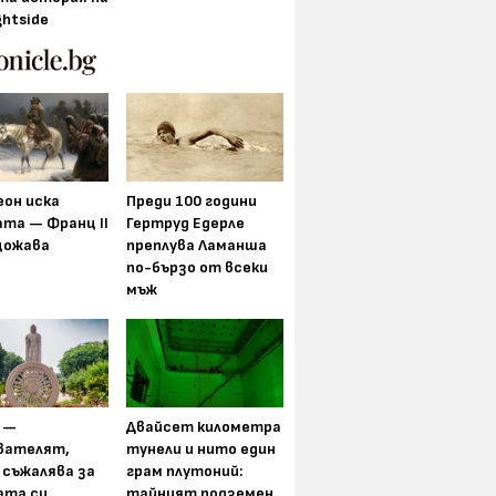
ghtside
еон иска
Преди 100 години
та — Франц II
Гертруд Едерле
щожава
преплува Ламанша
по-бързо от всеки
мъж
 —
Двайсет километра
вателят,
тунели и нито един
 съжалява за
грам плутоний:
ата си
тайният подземен