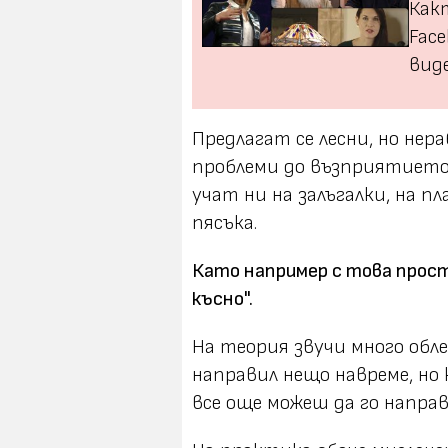
Какт
Face
виде
Предлагат се лесни, но не
проблеми до възприятието
учат ни на залъгалки, на п
пясъка.
Като например с това прости
късно".
На теория звучи много обле
направил нещо навреме, но 
все още можеш да го напра