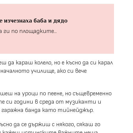
е изчезнаха баба и дядо
 ги по площадките...
еш да караш колело, но е късно да си карал
началното училище, ако си вече
пишеш на уроци по пеене, но същевременно
те си години в среда от музиканти и
 гаражна банда като тийнейджър.
късно да се държиш с някого, сякаш го
му кажеш истинските важните неща.