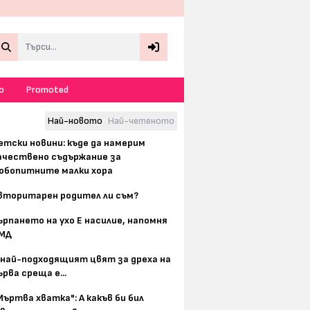
Search
о
Promoted
Най-новото
Най-четеното
етски новини: къде да намерим
ачествено съдържание за
юбопитните малки хора
вторитарен родител ли съм?
ърпането на ухо Е насилие, напомня
МД
 най-подходящият цвят за дреха на
ърва среща е...
Мъртва хватка": А какъв би бил