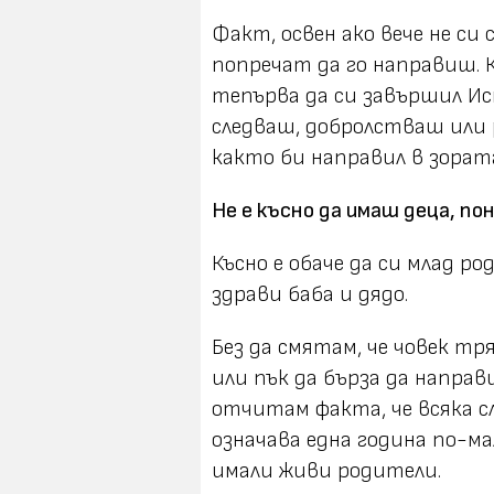
Факт, освен ако вече не си
попречат да го направиш. К
тепърва да си завършил Ис
следваш, добролстваш или
както би направил в зорат
Не е късно да имаш деца, по
Късно е обаче да си млад ро
здрави баба и дядо.
Без да смятам, че човек т
или пък да бърза да направ
отчитам факта, че всяка сл
означава една година по-ма
имали живи родители.