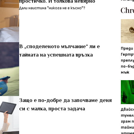
простичко. И толкова невярно
Дали наистина "никога не е късно"?
В „споделеното мълчание“ ли е
Преди
Гертр
тайната на успешната връзка
препл
по-бъ
мъж
Защо е по-добре да започваме деня
си с малка, проста задача
Двайс
тунел
грам 
тайни
атоме