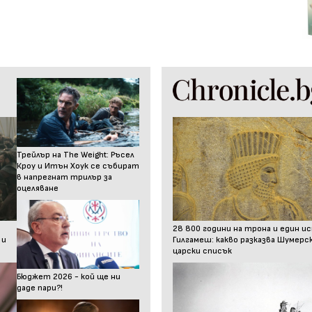
Трейлър на The Weight: Ръсел
Кроу и Итън Хоук се събират
в напрегнат трилър за
оцеляване
28 800 години на трона и един и
 и
Гилгамеш: какво разказва Шумер
царски списък
Бюджет 2026 - кой ще ни
даде пари?!