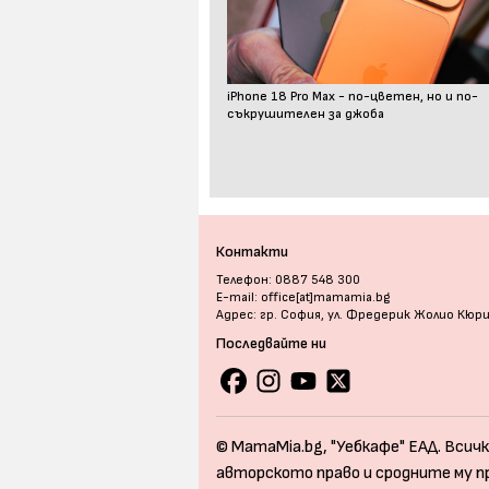
iPhone 18 Pro Max - по-цветен, но и по-
съкрушителен за джоба
Контакти
Телефон: 0887 548 300
E-mail: office[at]mamamia.bg
Адрес: гр. София, ул. Фредерик Жолио Кюр
Последвайте ни
© MamaMia.bg, "Уебкафе" ЕАД. Всичк
авторското право и сродните му п