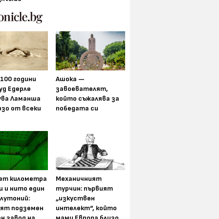
 100 години
Ашока —
уд Едерле
завоевателят,
ува Ламанша
който съжалява за
рзо от всеки
победата си
ет километра
Механичният
и и нито един
турчин: първият
плутоний:
„изкуствен
ят подземен
интелект“, който
н завод на
мами Европа близо