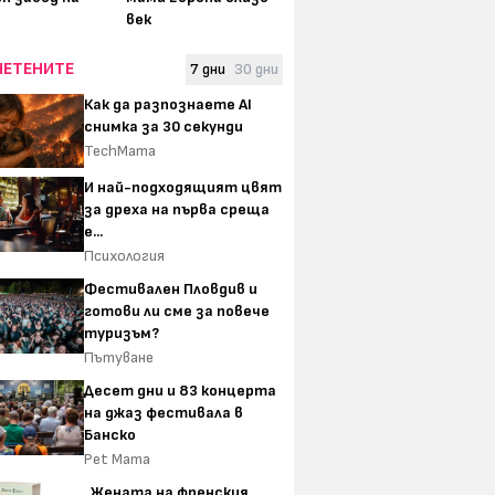
век
ЧЕТЕНИТЕ
7 дни
30 дни
Как да разпознаете AI
снимка за 30 секунди
TechMama
И най-подходящият цвят
за дреха на първа среща
е...
Психология
Фестивален Пловдив и
готови ли сме за повече
туризъм?
Пътуване
Десет дни и 83 концерта
на джаз фестивала в
Банско
Pet Mama
„Жената на френския