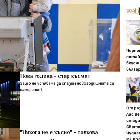
Черно
потай
вкусн
бълга
Нова година - стар късмет
Защо не успяваме да спазим новогодишните си
намерения?
От ра
Лас Ве
стади
Свето
"Никога не е късно" - толкова
Чудна
Mr. Bri