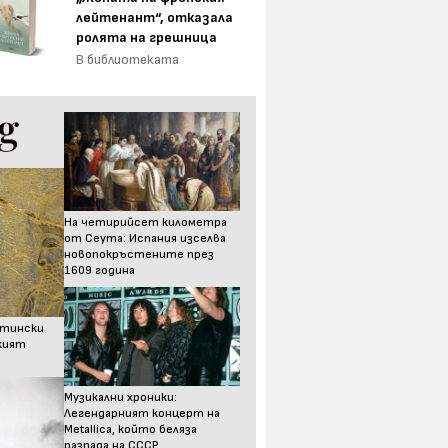
лейтенант“, отказала
ролята на грешница
В библиотеката
На четирийсет километра
от Сеута: Испания изселва
новопокръстените през
1609 година
стински
ският
Музикални хроники:
Легендарният концерт на
Metallica, който беляза
разпада на СССР