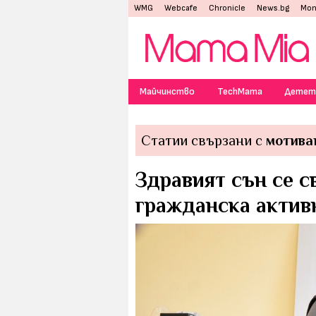
WMG
Webcafe
Chronicle
News.bg
Mon
Майчинство
TechMama
Детет
Статии свързани с
мотива
Здравият сън се с
гражданска актив