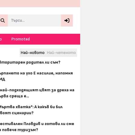
Search
о
Promoted
Най-новото
Най-четеното
вторитарен родител ли съм?
ърпането на ухо Е насилие, напомня
МД
 най-подходящият цвят за дреха на
ърва среща е...
Мъртва хватка": А какъв би бил
воят сценарии?
естивален Пловдив и готови ли сме
а повече туризъм?