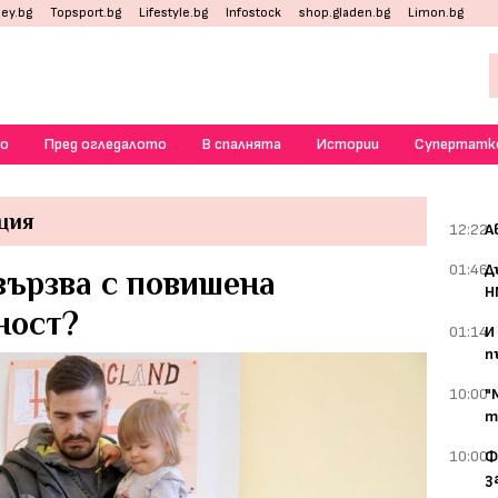
ey.bg
Topsport.bg
Lifestyle.bg
Infostock
shop.gladen.bg
Limon.bg
о
Пред огледалото
В спалнята
Истории
Супертатк
ция
12:22
А
01:46
Д
вързва с повишена
Н
ност?
01:14
И
п
10:00
"
т
10:00
Ф
з