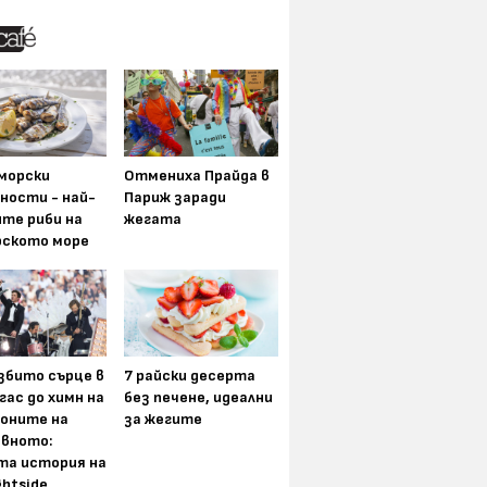
морски
Отмениха Прайда в
ности - най-
Париж заради
ите риби на
жегата
рското море
збито сърце в
7 райски десерта
гас до химн на
без печене, идеални
оните на
за жегите
вното:
та история на
ghtside