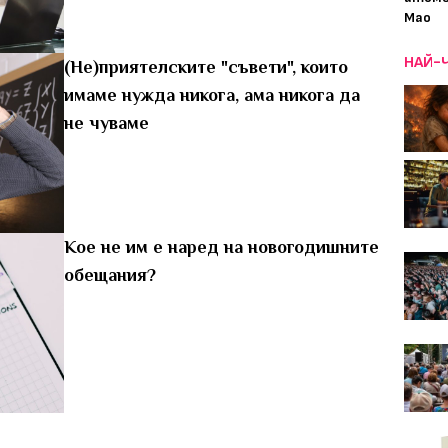
Мао
НАЙ-
(Не)приятелските "съвети", които
имаме нужда никога, ама никога да
не чуваме
Кое не им е наред на новогодишните
обещания?