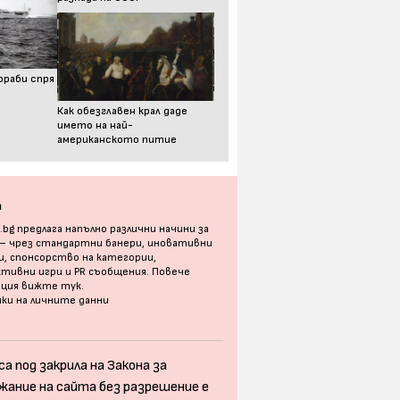
ораби спря
Как обезглавен крал даде
името на най-
американското питие
а
bg предлага напълно различни начини за
 – чрез стандартни банери, иновативни
, спонсорство на категории,
тивни игри и PR съобщения. Повече
ация
вижте тук
.
ки на личните данни
а под закрила на Закона за
жание на сайта без разрешение е