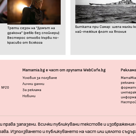
Битката при Самар: шепа малки к
Трети сезон на “Домът на
най-тежкия флот на Япония
дракона” (ревю без спойлери):
Вестерос отново кърви по-
красиво от всякога
Mamamia.bg е част от групата WebCafe.bg
Реклам
Условия за ползване
MamaMia.
реклама
Лични данни
и №20
формати
За реклама
интерак
Новини
информ
Настрой
и права запазени. Всички публикувани текстове и изображения с
рава. Използването и публикуването на част или цялото съдър