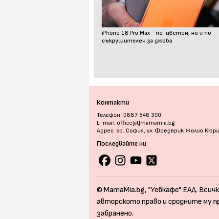
iPhone 18 Pro Max - по-цветен, но и по-
съкрушителен за джоба
Контакти
Телефон: 0887 548 300
E-mail: office[at]mamamia.bg
Адрес: гр. София, ул. Фредерик Жолио Кюр
Последвайте ни
© MamaMia.bg, "Уебкафе" ЕАД. Всичк
авторското право и сродните му п
забранено.