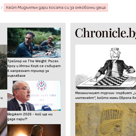
Кейт Мидълтън дари косата си за онкоболни деца
Трейлър на The Weight: Ръсел
Кроу и Итън Хоук се събират
в напрегнат трилър за
оцеляване
Механичният турчин: първият „
 и
интелект“, който мами Европа бл
Бюджет 2026 - кой ще ни
даде пари?!