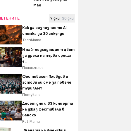
Мао
ЧЕТЕНИТЕ
7 дни
30 дни
Как да разпознаете AI
снимка за 30 секунди
TechMama
И най-подходящият цвят
за дреха на първа среща
е...
Психология
Фестивален Пловдив и
готови ли сме за повече
туризъм?
Пътуване
Десет дни и 83 концерта
на джаз фестивала в
Банско
Pet Mama
„Жената на френския