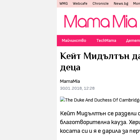
WMG
Webcafe
Chronicle
News.bg
Mon
Майчинство
TechMama
Детет
Кейт Мидълтън да
деца
MamaMia
30.01.2018, 12:28
Кейт Мидълтън се раздели с
благотворителна кауза. Хер
косата си и я е дарила за пе