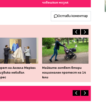
човешкия мозък
Остави коментар
рет на Ангела Меркел
Майките готвят втори
извика небивал
национален протест на 14
ерес
юли