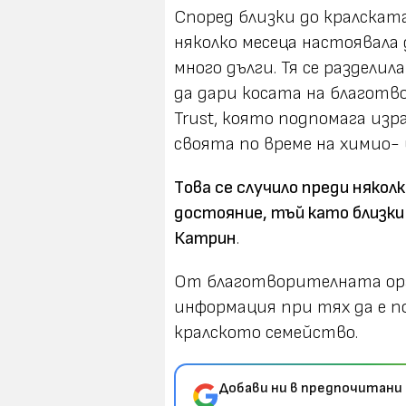
Според близки до кралскат
няколко месеца настоявала
много дълги. Тя се разделил
да дари косата на благотво
Trust, която подпомага изр
своята по време на химио-
Tова се случило преди някол
достояние, тъй като близки
Катрин
.
От благотворителната орг
информация при тях да е п
кралското семейство.
Добави ни в предпочитани 