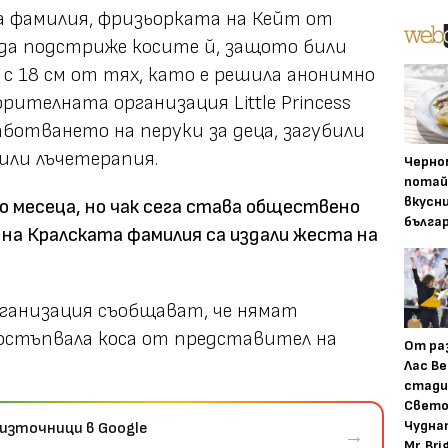
а фамилия, фризьорката на Кейт от
 да подстриже косите й, защото били
а с 18 см от тях, като е решила анонимно
рителната организация Little Princess
аботването на перуки за деца, загубили
 или лъчетерапия.
Черно
потай
вкусн
ко месеца, но чак сега става обществено
бълга
 на Кралската фамилия са издали жеста на
анизация съобщават, че нямат
остъпвала коса от представител на
От ра
Лас Ве
стади
Свето
Чудна
източници в Google
→
Mr. Bri