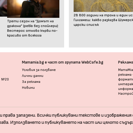
28 800 години на трона и един и
Гилгамеш: какво разказва Шумер
Трети сезон на “Домът на
царски списък
дракона” (ревю без спойлери):
Вестерос отново кърви по-
красиво от всякога
Mamamia.bg е част от групата WebCafe.bg
Реклам
Условия за ползване
MamaMia.
реклама
Лични данни
и №20
формати
За реклама
интерак
Новини
информ
Настрой
и права запазени. Всички публикувани текстове и изображения с
рава. Използването и публикуването на част или цялото съдър