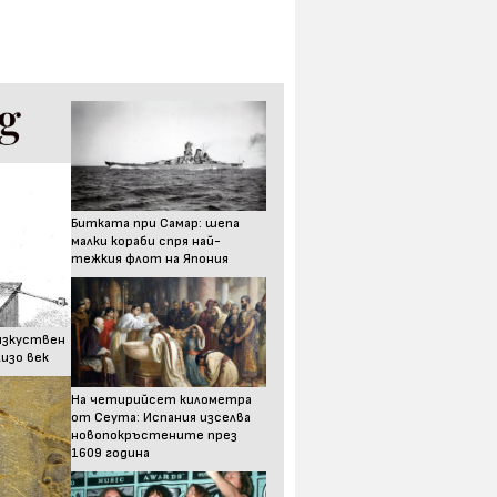
Битката при Самар: шепа
малки кораби спря най-
тежкия флот на Япония
изкуствен
изо век
На четирийсет километра
от Сеута: Испания изселва
новопокръстените през
1609 година