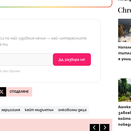
и по най-удобния начин — най-интересните
 ти.
Напол
титла
я уни
сяко време.
СПОДЕЛЯНЕ
Ашока
херцогиня
кейт мидълтън
онкоболни деца
завое
който
побед