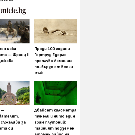
еон иска
Преди 100 години
та — Франц II
Гертруд Едерле
щожава
преплува Ламанша
по-бързо от всеки
мъж
 —
Двайсет километра
вателят,
тунели и нито един
 съжалява за
грам плутоний:
ата си
тайният подземен
атомен завод на