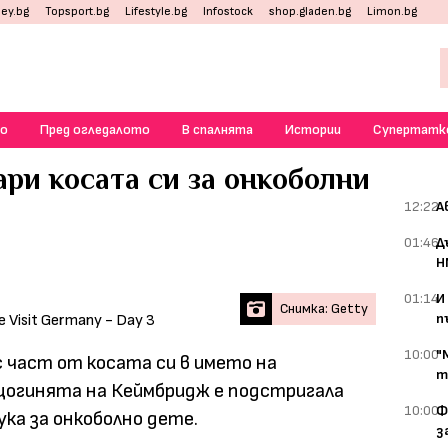
ey.bg
Topsport.bg
Lifestyle.bg
Infostock
shop.gladen.bg
Limon.bg
о
Пред огледалото
В спалнята
Истории
Супертатк
ри косата си за онкоболни
12:22
А
01:46
Д
Н
01:14
И
Снимка: Getty
п
10:00
"
 част от косата си в името на
т
цогинята на Кеймбридж е подстригала
10:00
Ф
рука за онкоболно дете.
з