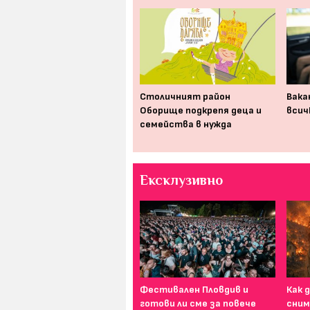
Археология за деца чрез
Столичният район
Вакан
„Приключения в музея“
Оборище подкрепя деца и
всич
семейства в нужда
Ексклузивно
"Мъртва хватка": А какъв би
Фестивален Пловдив и
Как 
бил твоят сценарии?
готови ли сме за повече
сним