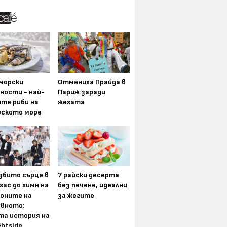
морски
Отмениха Прайда в
ности - най-
Париж заради
ите риби на
жегата
рското море
збито сърце в
7 райски десерта
гас до химн на
без печене, идеални
оните на
за жегите
вното:
та история на
ghtside