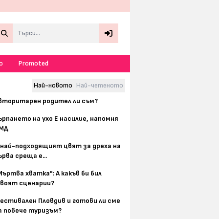
Search
о
Promoted
Най-новото
Най-четеното
вторитарен родител ли съм?
ърпането на ухо Е насилие, напомня
МД
 най-подходящият цвят за дреха на
ърва среща е...
Мъртва хватка": А какъв би бил
воят сценарии?
естивален Пловдив и готови ли сме
а повече туризъм?