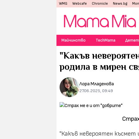
WMG
Webcafe
Chronicle
News.bg
Mon
Майчинство
TechMama
Детет
"Какъв невероятен
родила в мирен свя
Лора Младенова
27.06.2025, 09:49
Страх
"Какъв невероятен късмет и