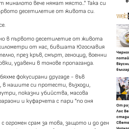
ф
 миналото вече нямат място..." Така си
първото десетилетие от живота си.
се.
но в първото десетилетие от живота
и километри от нас, бившата Югославия
Черно
елно, през кръв, смърт, геноцид, военни
потай
вки, удавени в тонове пропаганда.
вкусн
бълга
бяхме фокусирани другаде - във
, в нашите си протести, възходи,
 мутри, показни убийства, масова
араони и куфарчета с пари "по оня
От ра
Лас Ве
стади
 с огромен срам за това, защото и до ден
Свето
Чудна