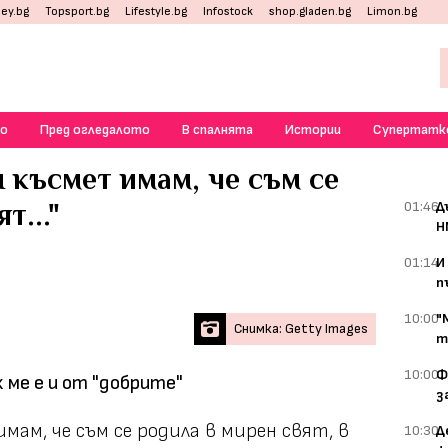
ey.bg
Topsport.bg
Lifestyle.bg
Infostock
shop.gladen.bg
Limon.bg
о
Пред огледалото
В спалнята
Истории
Супертатк
 късмет имам, че съм се
т..."
01:46
Д
Н
01:14
И
п
10:00
"
Снимка: Getty Images
т
10:00
Ф
 ме е и от "добрите"
з
мам, че съм се родила в мирен свят, в
10:30
Д