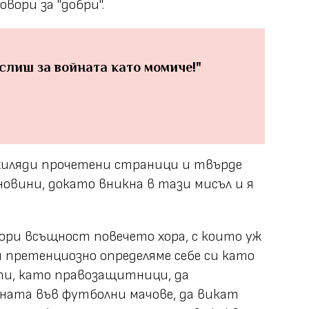
овори за "добри".
слиш за войната като момиче!"
 хиляди прочетени страници и твърде
овини, докато вникна в тази мисъл и я
дори всъщност повечето хора, с които уж
 претенциозно определяме себе си като
и, като правозащитници, да
ата във футболни мачове, да викат