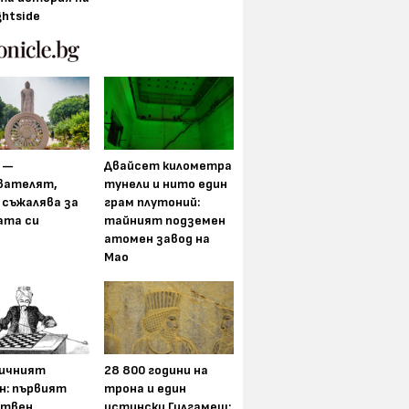
ghtside
 —
Двайсет километра
вателят,
тунели и нито един
 съжалява за
грам плутоний:
ата си
тайният подземен
атомен завод на
Мао
ичният
28 800 години на
н: първият
трона и един
ствен
истински Гилгамеш: