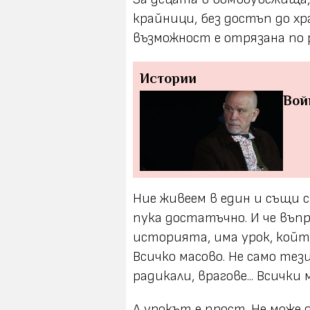
крайници, без достъп до хр
възможност е отрязана по 
Истории
Вой
Ние живеем в един и същи с
пука достатъчно. И че въп
историята, има урок, койт
Всичко масово. Не само те
радикали, врагове... Всички 
А урокът е прост. Не може