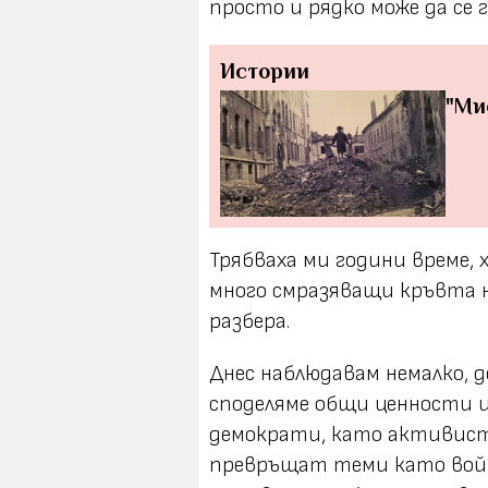
просто и рядко може да се г
Истории
"Ми
Трябваха ми години време,
много смразяващи кръвта н
разбера.
Днес наблюдавам немалко, 
споделяме общи ценности и
демократи, като активист
превръщат теми като войн