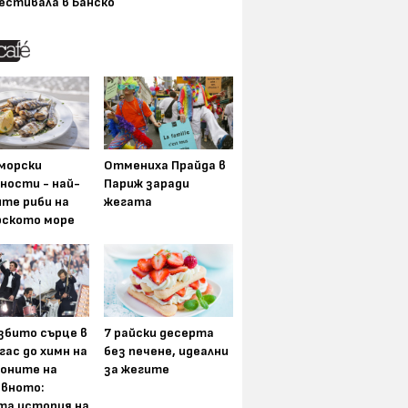
естивала в Банско
морски
Отмениха Прайда в
ности - най-
Париж заради
ите риби на
жегата
рското море
збито сърце в
7 райски десерта
гас до химн на
без печене, идеални
оните на
за жегите
вното:
та история на