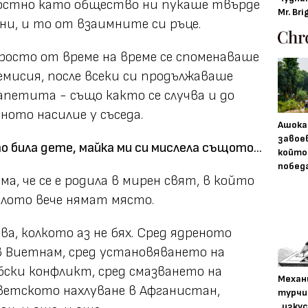
ялостно като общество ни пукаше твърде
Mr. Bri
ни, и то от взаимните си ръце.
просто от време на време се споменаваше
емисия, после всеки си продължаваше
 апетита - също както се случва и до
ото насилие у съседа.
Ашока
завое
о била дете, майка ми си мислела същото...
който
побед
а, че се е родила в мирен свят, в който
лото вече нямат място.
ва, колкото аз не бях. Сред ядреното
 Виетнам, сред установяването на
ски конфликт, сред смазването на
Механ
ветското нахлуване в Афганистан,
турчи
„изку