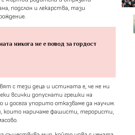
ана, подслон и лекарства, тази
рождение.
ната никога не е повод за гордост
вят с тези деца и истината е, че не ни
реки всички допуснати грешки на
о и досега упорито отказваме да научим.
зи, които наричаме фашисти, терористи,
масово.
 да съществува мир, който идва с цената