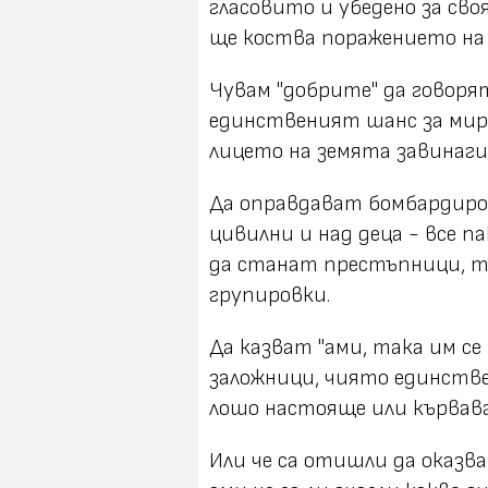
гласовито и убедено за сво
ще коства поражението на 
Чувам "добрите" да говорят
единственият шанс за мир 
лицето на земята завинаги
Да оправдават бомбардиров
цивилни и над деца - все п
да станат престъпници, т
групировки.
Да казват "ами, така им се
заложници, чиято единствен
лошо настояще или кървав
Или че са отишли да оказв