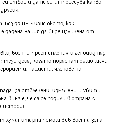
я си отбор и да не ги интересува какво
другия.
, без да им мигне окото, как
е дадена нация да бъде изличена от
.
ки, военни престъпления и геноцид над
ак тези деца, когато пораснат също щели
ерористи, нацисти, членове на
 пада" за отвлечени, измъчени и убити
а вина е, че са се родили в страна с
а история.
ат хуманитарна помощ във военна зона -