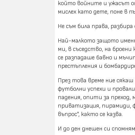
който войните и ужасът от
мислех като дете, поне в 
Не съм била права, разбира 
Най-малкото защото имен
ми, в съседство, на броен
се разпадаше бавно и мъчит
престъпления и бомбардиро
През това време ние сякаш 
футболни успехи и провали
падения, опити за преход,
приватизация, пирамиди, ф
въпрос", както се казва.
И до ден днешен си спомням