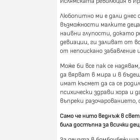
Ислямската революция в Ира
Любопитно ми е дали днес 
възможности малките деца
наивни глупости, докато 
девиации, ги заливат от вс
от непоискано забавление и
Може би все пак се надявам
да вярват в мира и в бъде
имат късмет да са се родил
психически здрави хора и 
въпреки разочарованието, 
Само че нито веднъж в свет
била достъпна за всички де
За децата в бомбоубежища