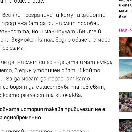
н, и още, и още.
интел
мами 
с всички неограничени комуникационни
век
 продължават да си мислят подобни
НАЙ-
реалността, но и манипулативните ѝ
еки възможен канал, ведно обаче и с море
 реклама.
, че да, мислят си го - децата имат нужда
щето, в един утопичен свят, в който
и. За да могат да пораснат като
да се борят да съществува такъв свят,
с което реалността ги очаква.
овната история такава привилегия не е
ца едновременно.
, с мъртви родители и отрязани