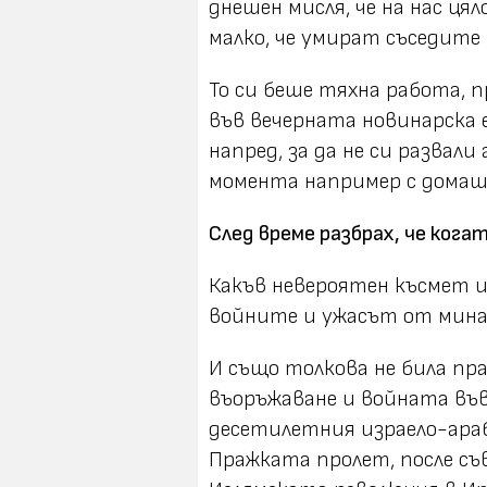
днешен мисля, че на нас ц
малко, че умират съседите 
То си беше тяхна работа, 
във вечерната новинарска 
напред, за да не си развали
момента например с домашн
След време разбрах, че когат
Какъв невероятен късмет им
войните и ужасът от мина
И също толкова не била пра
въоръжаване и войната във
десетилетния израело-араб
Пражката пролет, после съ