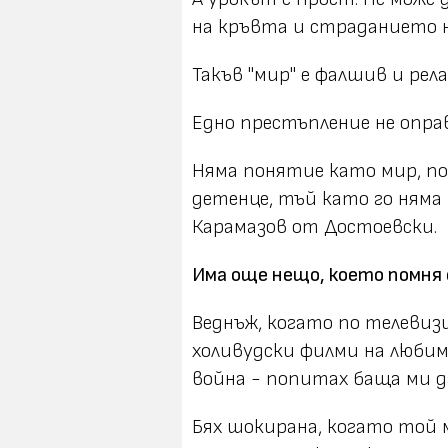
на кръвта и страданието н
Такъв "мир" е фалшив и рел
Едно престъпление не оправ
Няма понятие като мир, по
детенце, тъй като го няма 
Карамазов от Достоевски.
Има още нещо, което помня
Веднъж, когато по телевиз
холивудски филми на люби
война - попитах баща ми д
Бях шокирана, когато той м