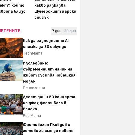
ект“, който
какво разказва
Европа близо
Шумерският царски
списък
ЧЕТЕНИТЕ
7 дни
30 дни
Как да разпознаете AI
снимка за 30 секунди
TechMama
Изследване:
съвременният начин на
живот съсипва човешкия
мозък
Психология
Десет дни и 83 концерта
на джаз фестивала в
Банско
Pet Mama
Фестивален Пловдив и
готови ли сме за повече