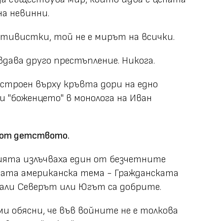
а невинни.
ативистки, той не е мирът на всички.
дава друго престъпление. Никога.
строен върху кръвта дори на едно
и "боженцето" в монолога на Иван
 от детството.
ията излъчваха един от безчетните
мата американска тема - Гражданската
али Северът или Югът са добрите.
и обясни, че във войните не е толкова