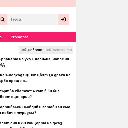
Search
о
Promoted
Най-новото
Най-четеното
ърпането на ухо Е насилие, напомня
МД
 най-подходящият цвят за дреха на
ърва среща е...
Мъртва хватка": А какъв би бил
воят сценарии?
естивален Пловдив и готови ли сме
а повече туризъм?
есет дни и 83 концерта на джаз