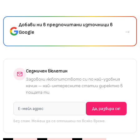
Добави ни в предпочитани източници в
→
Google
Седмичен бюлетин
Задоволи любопитството си по най-удобния
начин — най-интересните статии директно в
пощата ти.
Без спам. Можеш да се отпишеш по всяко време.