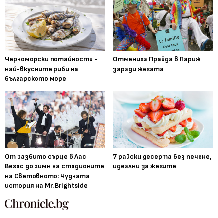
Черноморски потайности -
Отмениха Прайда в Париж
най-вкусните риби на
заради жегата
българското море
От разбито сърце в Лас
7 райски десерта без печене,
Вегас до химн на стадионите
идеални за жегите
на Световното: Чудната
история на Mr. Brightside