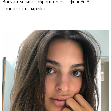
впечатли многобройните си фенове в
социалните мрежи.