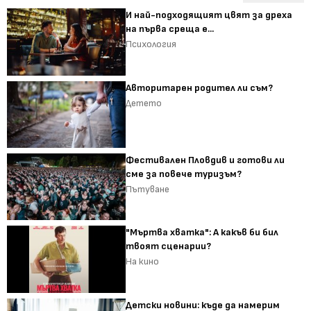
И най-подходящият цвят за дреха
на първа среща е...
Психология
Авторитарен родител ли съм?
Детето
Фестивален Пловдив и готови ли
сме за повече туризъм?
Пътуване
"Мъртва хватка": А какъв би бил
твоят сценарии?
На кино
Детски новини: къде да намерим