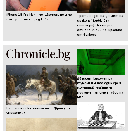
iPhone 18 Pro Max - по-цветен, но и по-
Трети сезон на “Домът на
съкрушителен за джоба
дракона” (ревю без
спойлери): Вестерос
отново кърви по-красиво
от всякога
Двайсет километра
тунели и нито един грам
плутоний: тайният
подземен атомен завод на
Мао
Наполеон иска титлата — Франц II я
унищожава