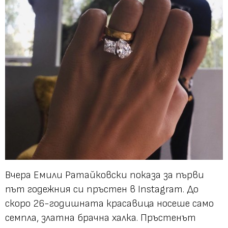
Вчера Емили Ратайковски показа за първи
път годежния си пръстен в Instagram. До
скоро 26-годишната красавица носеше само
семпла, златна брачна халка. Пръстенът