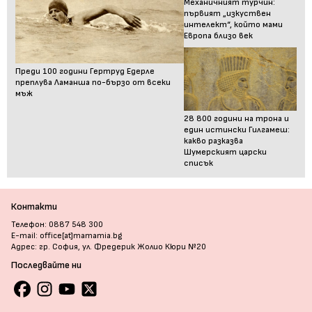
Механичният турчин:
първият „изкуствен
интелект“, който мами
Европа близо век
Преди 100 години Гертруд Едерле
преплува Ламанша по-бързо от всеки
мъж
28 800 години на трона и
един истински Гилгамеш:
какво разказва
Шумерският царски
списък
Контакти
Телефон: 0887 548 300
E-mail: office[at]mamamia.bg
Адрес: гр. София, ул. Фредерик Жолио Кюри №20
Последвайте ни