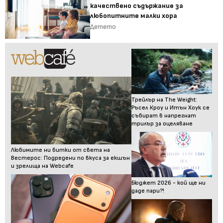
качествено съдържание за
любопитните малки хора
Детето
Трейлър на The Weight:
Ръсел Кроу и Итън Хоук се
събират в напрегнат
трилър за оцеляване
Любимите ни битки от света на
Вестерос: Подредени по вкуса за екшън
и зрелища на Webcafe
Бюджет 2026 - кой ще ни
даде пари?!