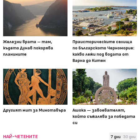
Железни врата – там,
Праисторическите селища
където Дунав покорява
по българското Черноморие:
планините
какво лежи под водата от
Варна до Китен
Другият мит за Минотавъра
Ашока — завоевателят,
който съжалява за победата
си
НАЙ-ЧЕТЕНИТЕ
7 дни
30 дни