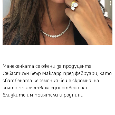
Манекенката се ожени за продуцента
Себастиън Беър Маклард през февруари, като
сватбената церемония беше скромна, на
която присъстваха единствено най-
близките им приятели и роднини.