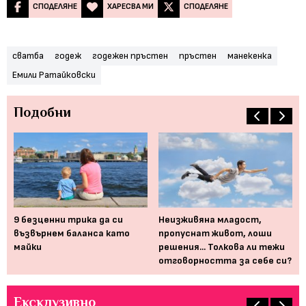
СПОДЕЛЯНЕ
ХАРЕСВА МИ
СПОДЕЛЯНЕ
сватба
годеж
годежен пръстен
пръстен
манекенка
Емили Ратайковски
Подобни
9 безценни трика да си
Неизживяна младост,
Ев
възвърнем баланса като
пропуснат живот, лоши
по
майки
решения... Толкова ли тежи
отговорността за себе си?
Ексклузивно