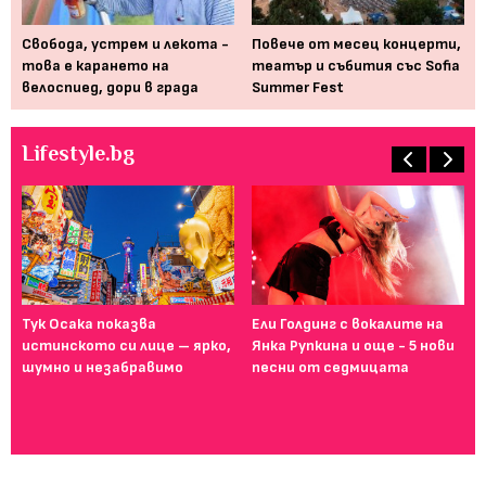
Свобода, устрем и лекота -
Повече от месец концерти,
По
его
това е карането на
театър и събития със Sofia
пр
велоспиед, дори в града
Summer Fest
ин
Lifestyle.bg
Тук Осака показва
Ели Голдинг с вокалите на
Ма
истинското си лице – ярко,
Янка Рупкина и още - 5 нови
бъ
шумно и незабравимо
песни от седмицата
Ha
см
тя
ко