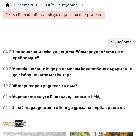
Истории
Извън гнездото
Емили Ратайковски показа годежния си пръстен
Най-новото
04:29
Национална мрежа за децата: "Саморазправата не е
правосъдие"
09:28
Детски новини: къде да намерим качествено съдържание
за любопитните малки хора
12:22
Авторитарен родител ли съм?
01:46
Дърпането на ухо Е насилие, напомня НМД
01:14
И най-подходящият цвят за дреха на първа среща е...