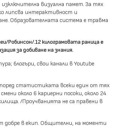
т изключителна визуална памет. За тях
ако липсва интерактивност и
не. Образователната система е травма
деи/Робинсон/.12 килограмовата раница е
зация за добиване на знания.
ура; блогъри, свои канали в Youtube
 Според статистиката всеки един от тях
 смени около 6 кариерни посоки, около 24
жилища.
/Проучванията не са правени в
т добре в екип. Общителни, на моменти