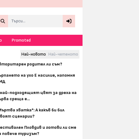
Search
о
Promoted
Най-новото
Най-четеното
вторитарен родител ли съм?
ърпането на ухо Е насилие, напомня
МД
 най-подходящият цвят за дреха на
ърва среща е...
Мъртва хватка": А какъв би бил
воят сценарии?
естивален Пловдив и готови ли сме
а повече туризъм?