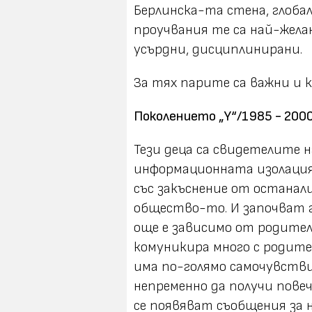
Берлинска-та стена, глоб
проучвания те са най-жела
усърдни, дисциплинирани.
За тях парите са важни и к
Поколението „Y“/1985 - 2000/
Тези деца са свидетелите 
информационната изолация 
със закъснение от останал
общество-то. И започват г
още е зависимо от родители
комуникира много с родител
има по-голямо самочувствие
непременно да получи повеч
се появяват съобщения за 