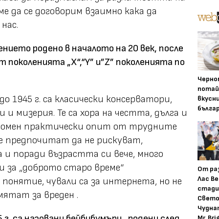
е да се договорим взаимно кака да
нас.
лението родено в началото на 20 век, после
 поколенията „Х“,“Y” и”Z” поколенията по
Черно
потай
1945 г. са класически консерватори,
вкусн
бълга
 и мизерия. Те са хора на честта, дълга и
громен практически опит от трудните
е предпочитат да не рискуват,
 и поради възрастта си вече, много
 за „доброто старо време“
От ра
Лас Ве
понятие, чували са за интернета, но не
стади
мятат за вреден .
Свето
Чудна
г. са назовани бейбибумъри , родени след
Mr. Bri