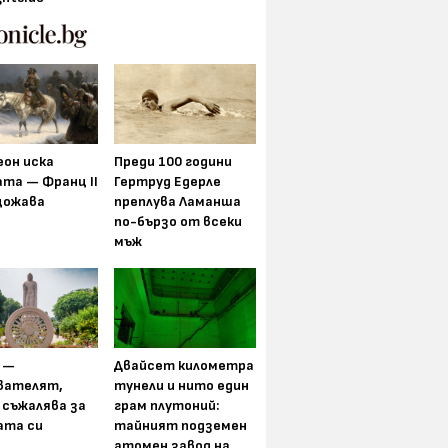
еон иска
Преди 100 години
та — Франц II
Гертруд Едерле
щожава
преплува Ламанша
по-бързо от всеки
мъж
 —
Двайсет километра
вателят,
тунели и нито един
 съжалява за
грам плутоний:
ата си
тайният подземен
атомен завод на