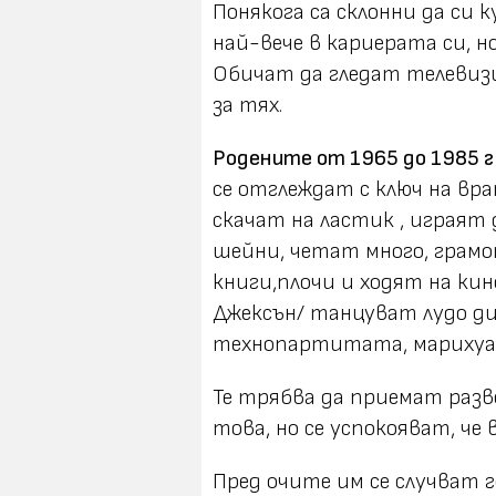
Понякога са склонни да си
най-вече в кариерата си, н
Обичат да гледат телевизи
за тях.
Родените от 1965 до 1985 г 
се отглеждат с ключ на врат
скачат на ластик , играят 
шейни, четат много, грамо
книги,плочи и ходят на ки
Джексън/ танцуват лудо дис
технопартитата, марихуа
Те трябва да приемат раз
това, но се успокояват, че 
Пред очите им се случват