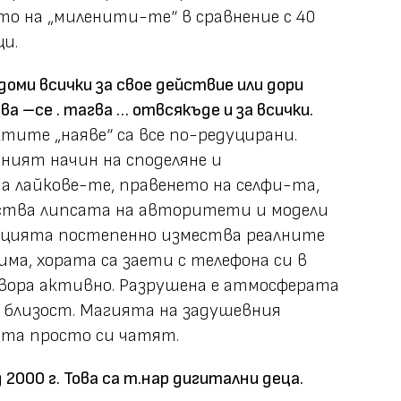
о на „миленити-те“ в сравнение с 40
и.
доми всички за свое действие или дори
ва –се . тагва … отвсякъде и за всички.
тите „наяве“ са все по-редуцирани.
ният начин на споделяне и
а лайкове-те, правенето на селфи-та,
ества липсата на авторитети и модели
ацията постепенно измества реалните
ма, хората са заети с телефона си в
овора активно. Разрушена е атмосферата
 близост. Магията на задушевния
рата просто си чатят.
 2000 г. Това са т.нар дигитални деца.