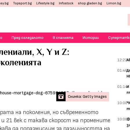
ey.bg
Topsport.bg
Lifestyle.bg
Infostock
shop.gladen.bg
Limon.bg
о
Пред огледалото
В спалнята
Истории
Супертатк
ениали, X, Y и Z:
околенията
12:22
А
01:46
Д
Н
01:14
И
п
Снимка: Getty Images
10:00
"
т
ората на поколения, но съвременното
10:00
Ф
 и 21 век с такава скорост на промените
з
лужава да поразмислим за различността на