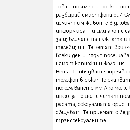
Това е поколението, което 
разбирай смартфона си/. С
целият им живот е в джоба 
информира-ни или ако не 
за извличане на нужната и
телевизия . Те четат всичк
всеки ден и рядко посещав
нямат копнежи и желания. 
Нета. Те обядват /поръчват
телефон в ръка/. Те очаква
пожелаването му. Ако може 
инфо за нещо. Те четат по
расата, сексуалната ориен
общуват. Те приемат с без
транссексуалните.