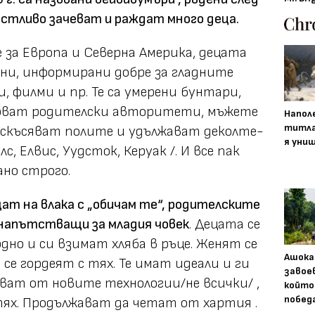
стливо зачеват и раждат много деца.
 за Европа и Северна Америка, децата
ни, информирани добре за гладните
 филми и пр. Те са умерени бунтари,
орват родителски авторитети, мъжете
Напол
титла
 скъсяват полите и удължават деколте-
я уни
 Елвис, Уудсток, Керуак /. И все пак
но строго.
ат на влака с „обичам те“, родителските
 напътстващи за младия човек
. Децата се
но и си взимат хляба в ръце. Женят се
Ашока
се гордеят с тях. Те имат идеали и ги
завое
зват от новите технологии/не всички/ ,
който
побед
тях. Продължават да четат от хартия .