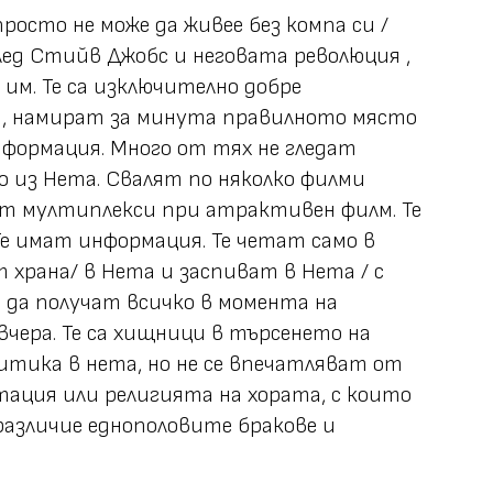
просто не може да живее без компа си /
лед Стийв Джобс и неговата революция ,
им. Те са изключително добре
са, намират за минута правилното място
нформация. Много от тях не гледат
о из Нета. Свалят по няколко филми
ат мултиплекси при атрактивен филм. Те
Те имат информация. Те четат само в
 храна/ в Нета и заспиват в Нета / с
т да получат всичко в момента на
вчера. Те са хищници в търсенето на
литика в нета, но не се впечатляват от
тация или религията на хората, с които
различие еднополовите бракове и