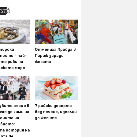
морски
Отмениха Прайда в
ности - най-
Париж заради
ите риби на
жегата
рското море
збито сърце в
7 райски десерта
гас до химн на
без печене, идеални
оните на
за жегите
вното:
та история на
ghtside