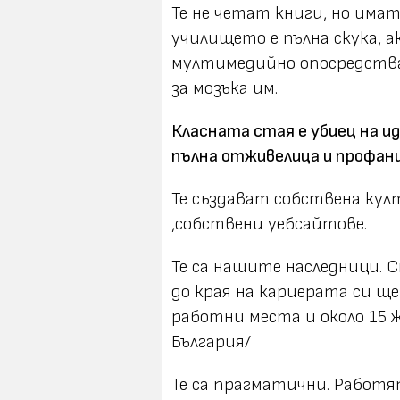
Те не четат книги, но има
училището е пълна скука, 
мултимедийно опосредства
за мозъка им.
Класната стая е убиец на и
пълна отживелица и профани
Те създават собствена култ
,собствени уебсайтове.
Те са нашите наследници.
до края на кариерата си ще
работни места и около 15 
България/
Те са прагматични. Работя