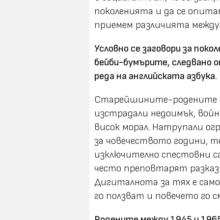
поколенията и да се опитам
приемем различията между 
Условно се заговори за поко
бейби-бумърите, следвано от
реда на английската азбука.
Старейшините-родените до 
изстрадали недоимък, войни
висок морал. Натрупали о
за човечеството години, т
изключително спестовни са
често преповтарят разкази
Дигиталнота за тях е само 
го ползват и повечето го с
Родените между 1945 и 1965 