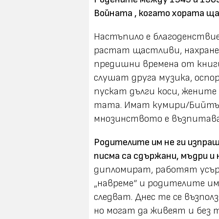
Войната , когато хората ща
Настъпило е благоденствие
растат щастливи, нахране
предишни времена от книги,
слушат друга музика, осп
пускат дълги коси, жените
тата. Имат кумири/Бийтълс,
мнозинството е възпитава
Родителите им не ги изпращ
писма са сдържани, мъдри и
дипломират, работят усърд
„навреме“ и родителите им 
следват. Днес те се възпол
но могат да живеят и без 