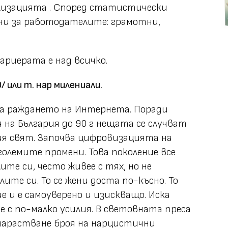
ализацията . Според статистически
ни за работодателите: грамотни,
ариерата е над всичко.
 или т. нар милениали.
на раждането на Интернета. Поради
на България до 90 г нещата се случват
ия свят. Започва цифровизацията на
олемите промени. Това поколение все
те си, често живее с тях, но не
ите си. То се жени доста по-късно. То
 и е самоуверено и изискващо. Иска
е с по-малко усилия. В световната преса
нарастване броя на нарцистични