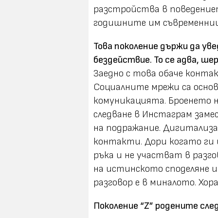
разстройства в поведениет
годишните им съвременниц
Това поколение държи да уве
бездействие. То се адва, шер
Заедно с това обаче контак
Социалните мрежи са основ
комуникацията. Броенето н
следване в Инстаграм зам
на подражание. Дигитализ
контакти. Дори когато ги и
ръка и не участват в разг
на истинското споделяне и
разговор е в миналото. Хо
Поколение “Z” родените след