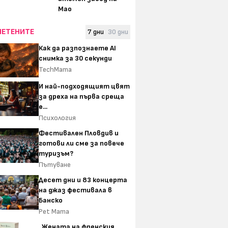
Мао
ЧЕТЕНИТЕ
7 дни
30 дни
Как да разпознаете AI
снимка за 30 секунди
TechMama
И най-подходящият цвят
за дреха на първа среща
е...
Психология
Фестивален Пловдив и
готови ли сме за повече
туризъм?
Пътуване
Десет дни и 83 концерта
на джаз фестивала в
Банско
Pet Mama
„Жената на френския