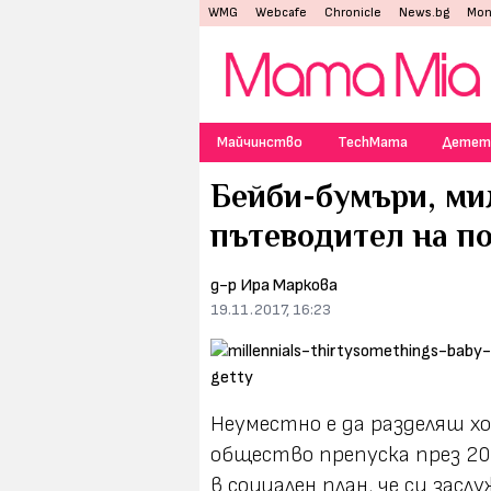
WMG
Webcafe
Chronicle
News.bg
Mon
Майчинство
TechMama
Детет
Бейби-бумъри, мил
пътеводител на п
д-р Ира Маркова
19.11.2017, 16:23
Неуместно е да разделяш х
общество препуска през 20
в социален план, че си зас