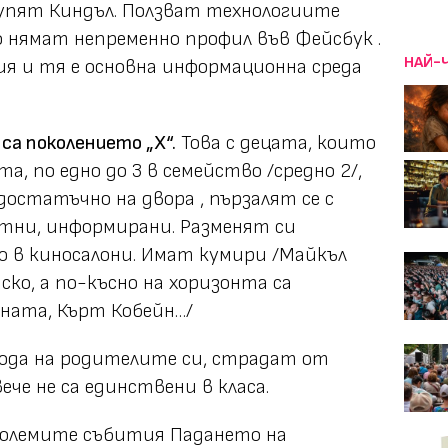
 купят Киндъл. Ползват технологиите
о нямат непременно профил във Фейсбук .
НАЙ-
я и тя е основна информационна среда
са поколението „Х“.
Това с децата, които
а, по едно до 3 в семейство /средно 2/,
достатъчно на двора , пързалят се с
тни, информирани. Разменят си
но в киносалони. Имат кумири /Майкъл
ко, а по-късно на хоризонта са
ната, Кърт Кобейн…/
вода на родителите си, страдат от
вече не са единствени в класа.
 големите събития Падането на