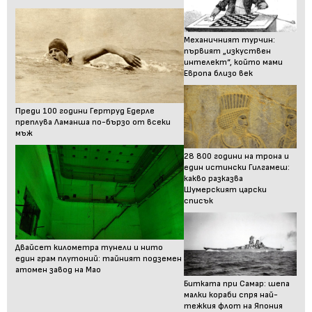
Механичният турчин:
първият „изкуствен
интелект“, който мами
Европа близо век
Преди 100 години Гертруд Едерле
преплува Ламанша по-бързо от всеки
мъж
28 800 години на трона и
един истински Гилгамеш:
какво разказва
Шумерският царски
списък
Двайсет километра тунели и нито
един грам плутоний: тайният подземен
атомен завод на Мао
Битката при Самар: шепа
малки кораби спря най-
тежкия флот на Япония