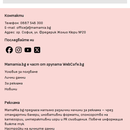
Контакти
Телефон: 0887 548 300
E-mail: office[at]mamamia.bg
Адрес: гр. София, ул. Фредерик Жолио Кюри №20
Последвайте ни
Mamamia.bg е част от групата WebCafe.bg
Условия за ползване
Лични данни
За реклама
Новини
Реклама
MamaMia.bg предлага напълно различни начини за реклама – чрез
стандартни банери, иновативни формати, спонсорство на
категории, интерактивни игри и PR съобщения. Повече информация
вижте тук
.
Настройки на личните данни