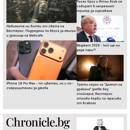
Ръсел Кроу и Итън Хоук се
събират в напрегнат
трилър за оцеляване
Любимите ни битки от света на
Вестерос: Подредени по вкуса за екшън
и зрелища на Webcafe
Бюджет 2026 - кой ще ни
даде пари?!
iPhone 18 Pro Max - по-цветен, но и по-
Трети сезон на “Домът на
съкрушителен за джоба
дракона” (ревю без
спойлери): Вестерос
отново кърви по-красиво
от всякога