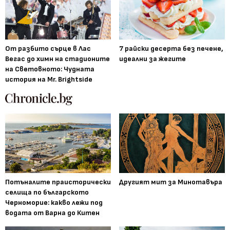
От разбито сърце в Лас
7 райски десерта без печене,
Вегас до химн на стадионите
идеални за жегите
на Световното: Чудната
история на Mr. Brightside
Потъналите праисторически
Другият мит за Минотавъра
селища по българското
Черноморие: какво лежи под
водата от Варна до Китен