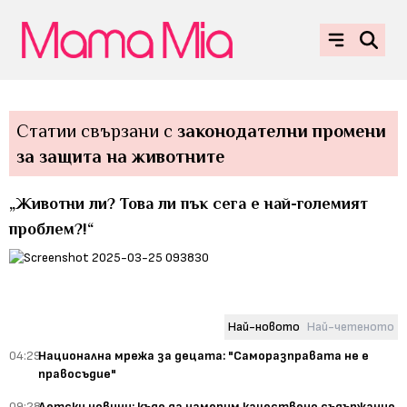
Статии свързани с
законодателни промени
за защита на животните
„Животни ли? Това ли пък сега е най-големият
проблем?!“
Най-новото
Най-четеното
04:29
Национална мрежа за децата: "Саморазправата не е
правосъдие"
09:28
Детски новини: къде да намерим качествено съдържание