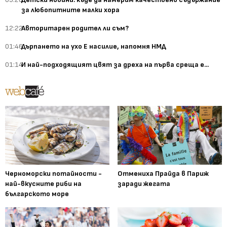
за любопитните малки хора
12:22
Авторитарен родител ли съм?
01:46
Дърпането на ухо Е насилие, напомня НМД
01:14
И най-подходящият цвят за дреха на първа среща е...
Черноморски потайности -
Отмениха Прайда в Париж
най-вкусните риби на
заради жегата
българското море