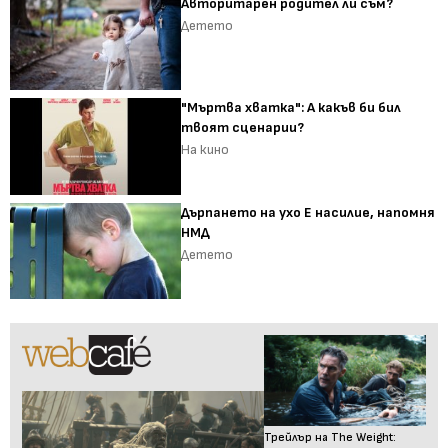
Авторитарен родител ли съм?
Детето
"Мъртва хватка": А какъв би бил
твоят сценарии?
На кино
Дърпането на ухо Е насилие, напомня
НМД
Детето
Трейлър на The Weight: