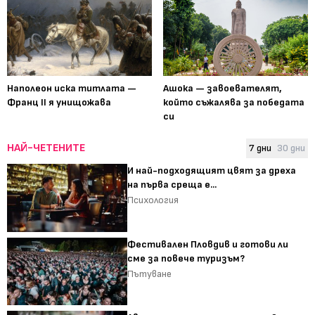
Наполеон иска титлата —
Ашока — завоевателят,
Франц II я унищожава
който съжалява за победата
си
НАЙ-ЧЕТЕНИТЕ
7 дни
30 дни
И най-подходящият цвят за дреха
на първа среща е...
Психология
Фестивален Пловдив и готови ли
сме за повече туризъм?
Пътуване