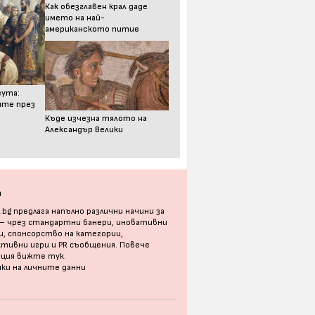
Как обезглавен крал даде
името на най-
американското питие
еута:
ите през
Къде изчезна тялото на
Александър Велики
а
bg предлага напълно различни начини за
 – чрез стандартни банери, иновативни
, спонсорство на категории,
тивни игри и PR съобщения. Повече
ация
вижте тук
.
ки на личните данни