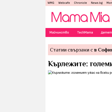
WMG
Webcafe
Chronicle
News.bg
Mon
Майчинство
TechMama
Детет
Статии свързани с
в Софи
Кърлежите: големи