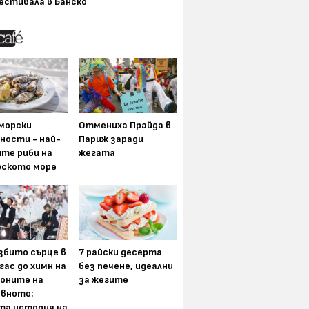
естивала в Банско
морски
Отмениха Прайда в
ности - най-
Париж заради
ите риби на
жегата
рското море
збито сърце в
7 райски десерта
гас до химн на
без печене, идеални
оните на
за жегите
вното:
та история на