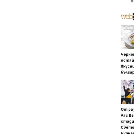
ф
Черно
потай
вкусн
бълга
От ра
Лас Ве
стади
Свето
Чудна