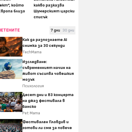
ект“, който
какво разказва
Европа близо
Шумерският царски
списък
ЧЕТЕНИТЕ
7 дни
30 дни
Как да разпознаете AI
снимка за 30 секунди
TechMama
Изследване:
съвременният начин на
живот съсипва човешкия
мозък
Психология
Десет дни и 83 концерта
на джаз фестивала в
Банско
Pet Mama
Фестивален Пловдив и
готови ли сме за повече