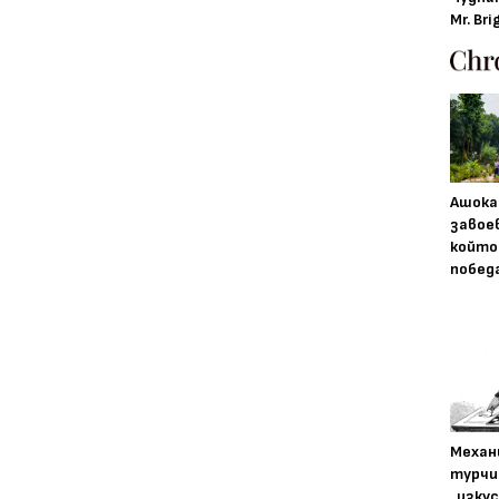
Mr. Bri
Ашока
завое
който
побед
Механ
турчи
„изку