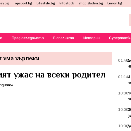
ey.bg
Topsport.bg
Lifestyle.bg
Infostock
shop.gladen.bg
Limon.bg
о
Пред огледалото
В спалнята
Истории
Супертатк
я има кърлежи
01:46
Д
Н
ят ужас на всеки родител
01:14
И
п
10:00
"
т
10:00
Ф
з
10:30
Д