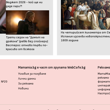
Бюджет 2026 - кой ще ни
даде пари?!
На четирийсет километра от С
Испания изселва новопокръстен
Трети сезон на “Домът на
1609 година
дракона” (ревю без спойлери):
Вестерос отново кърви по-
красиво от всякога
Mamamia.bg е част от групата WebCafe.bg
Реклам
Условия за ползване
MamaMia.
реклама
Лични данни
и №20
формати
За реклама
интерак
Новини
информ
Настрой