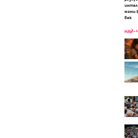
интел
мами 
век
НАЙ-