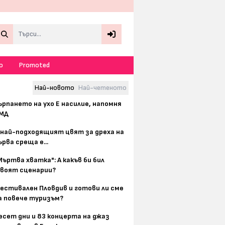
Search
о
Promoted
Най-новото
Най-четеното
ърпането на ухо Е насилие, напомня
МД
 най-подходящият цвят за дреха на
ърва среща е...
Мъртва хватка": А какъв би бил
воят сценарии?
естивален Пловдив и готови ли сме
а повече туризъм?
есет дни и 83 концерта на джаз