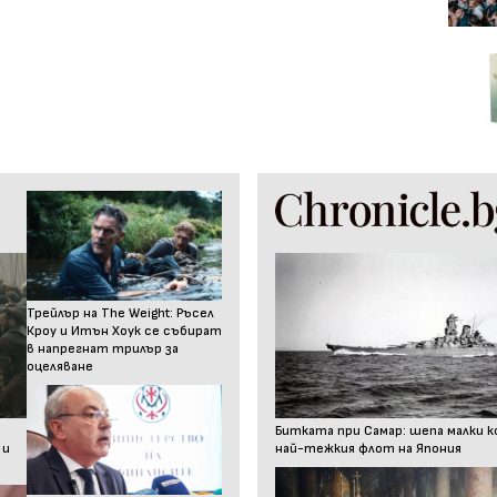
Трейлър на The Weight: Ръсел
Кроу и Итън Хоук се събират
в напрегнат трилър за
оцеляване
Битката при Самар: шепа малки к
 и
най-тежкия флот на Япония