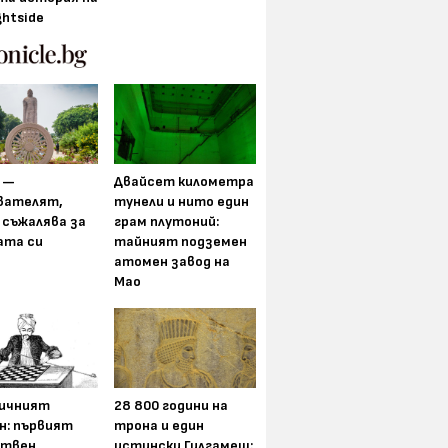
ghtside
 —
Двайсет километра
вателят,
тунели и нито един
 съжалява за
грам плутоний:
ата си
тайният подземен
атомен завод на
Мао
ичният
28 800 години на
н: първият
трона и един
ствен
истински Гилгамеш: