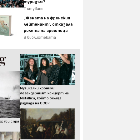
туризъм?
Пътуване
„Жената на френския
лейтенант“, отказала
ролята на грешница
В библиотеката
Музикални хроники:
Легендарният концерт на
Metallica, който беляза
разпада на СССР
ораби спря