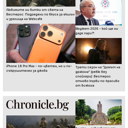
Любимите ни битки от света на
Вестерос: Подредени по вкуса за екшън
и зрелища на Webcafe
Бюджет 2026 - кой ще ни
даде пари?!
iPhone 18 Pro Max - по-цветен, но и по-
Трети сезон на “Домът на
съкрушителен за джоба
дракона” (ревю без
спойлери): Вестерос
отново кърви по-красиво
от всякога