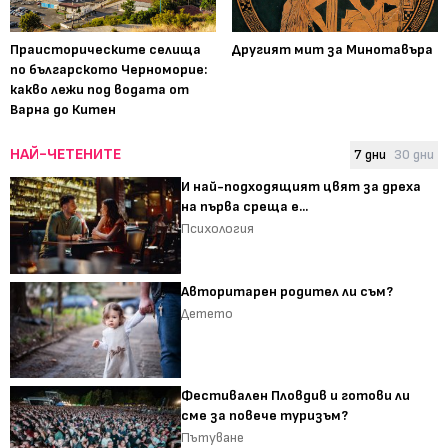
Праисторическите селища
Другият мит за Минотавъра
по българското Черноморие:
какво лежи под водата от
Варна до Китен
НАЙ-ЧЕТЕНИТЕ
7 дни
30 дни
И най-подходящият цвят за дреха
на първа среща е...
Психология
Авторитарен родител ли съм?
Детето
Фестивален Пловдив и готови ли
сме за повече туризъм?
Пътуване