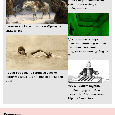
Ашока — завоевателят,
който съжалява за
победата си
Наполеон иска титлата — Франц II я
унищожава
Двайсет километра
тунели и нито един грам
плутоний: тайният
подземен атомен завод на
Мао
Преди 100 години Гертруд Едерле
преплува Ламанша по-бързо от всеки
мъж
Механичният турчин:
първият „изкуствен
интелект“, който мами
Европа близо век
Контакти