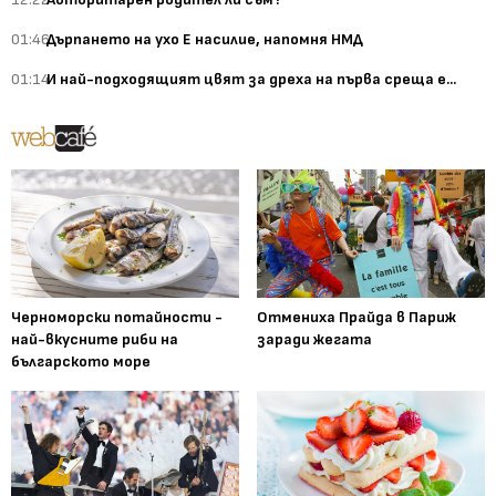
01:46
Дърпането на ухо Е насилие, напомня НМД
01:14
И най-подходящият цвят за дреха на първа среща е...
Черноморски потайности -
Отмениха Прайда в Париж
най-вкусните риби на
заради жегата
българското море