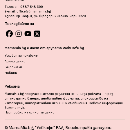
Телефон: 0887 548 300
E-mail: office[at]mamamia.bg
Адрес: гр. София, ул. Фредерик Жолио Кюри №20
Последвайте ни
Mamamia.bg е част от групата WebCafe.bg
Условия за ползване
Лични данни
За реклама
Новини
Реклама
MamaMia.bg предлага напълно различни начини за реклама – чрез
стандартни банери, иновативни формати, спонсорство на
категории, интерактивни игри и PR съобщения. Повече информация
вижте тук
.
Настройки на личните данни
© MamaMia.bg, "Уебкафе" ЕАД. Всички права запазени.