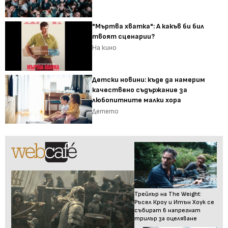
"Мъртва хватка": А какъв би бил
твоят сценарии?
На кино
Детски новини: къде да намерим
качествено съдържание за
любопитните малки хора
Детето
Трейлър на The Weight:
Ръсел Кроу и Итън Хоук се
събират в напрегнат
трилър за оцеляване