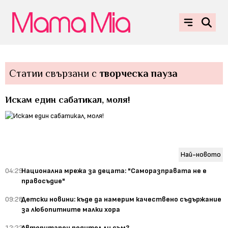
Статии свързани с
творческа пауза
Искам един сабатикал, моля!
Най-новото
04:29
Национална мрежа за децата: "Саморазправата не е
правосъдие"
09:28
Детски новини: къде да намерим качествено съдържание
за любопитните малки хора
12:22
Авторитарен родител ли съм?