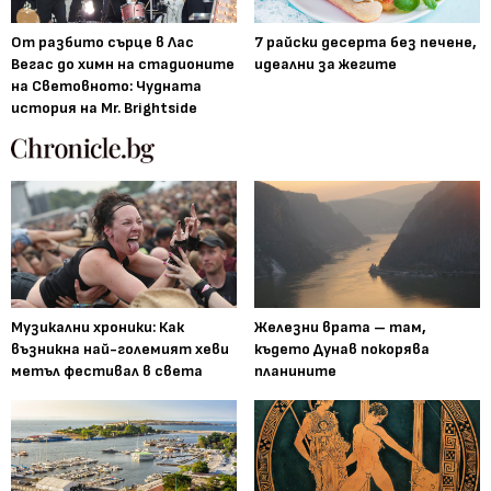
От разбито сърце в Лас
7 райски десерта без печене,
Вегас до химн на стадионите
идеални за жегите
на Световното: Чудната
история на Mr. Brightside
Музикални хроники: Как
Железни врата – там,
възникна най-големият хеви
където Дунав покорява
метъл фестивал в света
планините