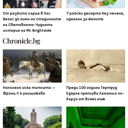
От разбито сърце в Лас
7 райски десерта без печене,
Вегас до химн на стадионите
идеални за жегите
на Световното: Чудната
история на Mr. Brightside
Наполеон иска титлата —
Преди 100 години Гертруд
Франц II я унищожава
Едерле преплува Ламанша по-
бързо от всеки мъж