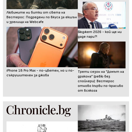
Любимите ни битки от света на
Вестерос: Подредени по вкуса за екшън
и зрелища на Webcafe
Бюджет 2026 - кой ще ни
даде пари?!
iPhone 18 Pro Max - по-цветен, но и по-
Трети сезон на “Домът на
съкрушителен за джоба
дракона” (ревю без
спойлери): Вестерос
отново кърви по-красиво
от всякога