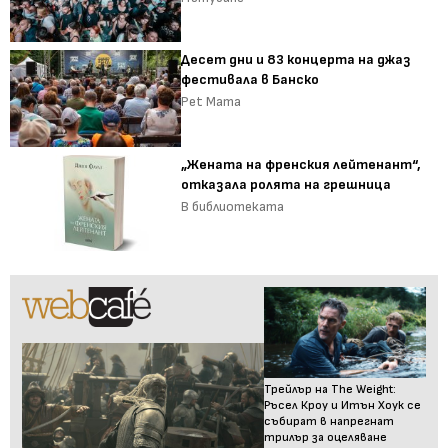
Десет дни и 83 концерта на джаз
фестивала в Банско
Pet Mama
„Жената на френския лейтенант“,
отказала ролята на грешница
В библиотеката
Трейлър на The Weight:
Ръсел Кроу и Итън Хоук се
събират в напрегнат
трилър за оцеляване