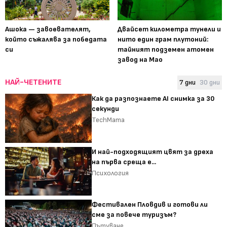
Ашока — завоевателят,
Двайсет километра тунели и
който съжалява за победата
нито един грам плутоний:
си
тайният подземен атомен
завод на Мао
НАЙ-ЧЕТЕНИТЕ
7 дни
30 дни
Как да разпознаете AI снимка за 30
секунди
TechMama
И най-подходящият цвят за дреха
на първа среща е...
Психология
Фестивален Пловдив и готови ли
сме за повече туризъм?
Пътуване