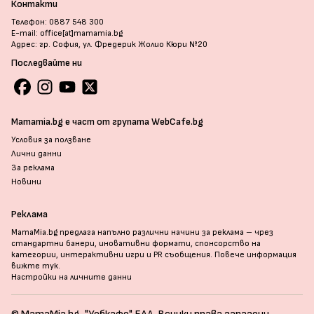
Контакти
Телефон: 0887 548 300
E-mail: office[at]mamamia.bg
Адрес: гр. София, ул. Фредерик Жолио Кюри №20
Последвайте ни
Mamamia.bg е част от групата WebCafe.bg
Условия за ползване
Лични данни
За реклама
Новини
Реклама
MamaMia.bg предлага напълно различни начини за реклама – чрез
стандартни банери, иновативни формати, спонсорство на
категории, интерактивни игри и PR съобщения. Повече информация
вижте тук
.
Настройки на личните данни