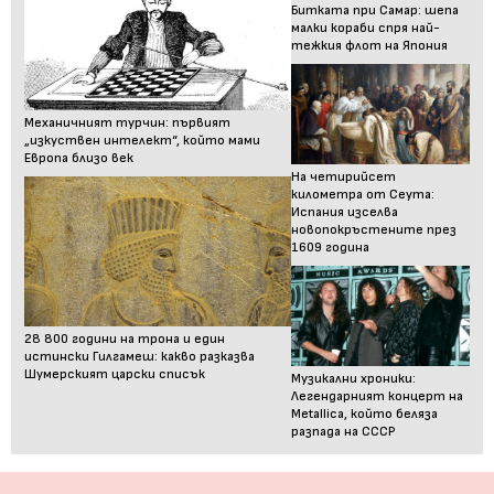
Битката при Самар: шепа
малки кораби спря най-
тежкия флот на Япония
Механичният турчин: първият
„изкуствен интелект“, който мами
Европа близо век
На четирийсет
километра от Сеута:
Испания изселва
новопокръстените през
1609 година
28 800 години на трона и един
истински Гилгамеш: какво разказва
Шумерският царски списък
Музикални хроники:
Легендарният концерт на
Metallica, който беляза
разпада на СССР