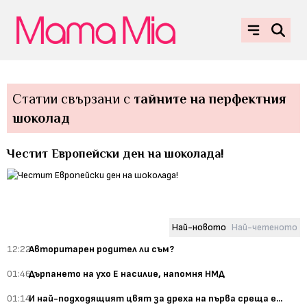
Статии свързани с
тайните на перфектния
шоколад
Честит Европейски ден на шоколада!
Най-новото
Най-четеното
12:22
Авторитарен родител ли съм?
01:46
Дърпането на ухо Е насилие, напомня НМД
01:14
И най-подходящият цвят за дреха на първа среща е...