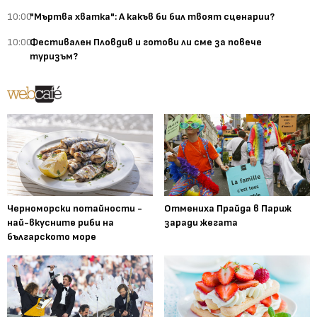
10:00
"Мъртва хватка": А какъв би бил твоят сценарии?
10:00
Фестивален Пловдив и готови ли сме за повече
туризъм?
Черноморски потайности -
Отмениха Прайда в Париж
най-вкусните риби на
заради жегата
българското море