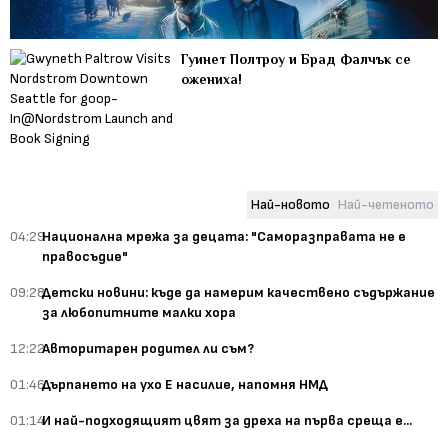
Гуинет Полтроу и Брад Фалчък се
ожениха!
Най-новото
Най-четеното
04:29
Национална мрежа за децата: "Саморазправата не е
правосъдие"
09:28
Детски новини: къде да намерим качествено съдържание
за любопитните малки хора
12:22
Авторитарен родител ли съм?
01:46
Дърпането на ухо Е насилие, напомня НМД
01:14
И най-подходящият цвят за дреха на първа среща е...