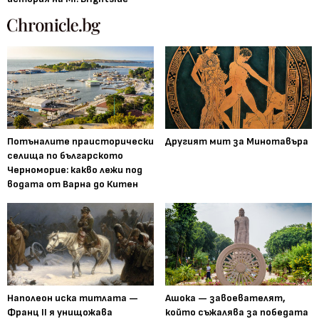
Потъналите праисторически
Другият мит за Минотавъра
селища по българското
Черноморие: какво лежи под
водата от Варна до Китен
Наполеон иска титлата —
Ашока — завоевателят,
Франц II я унищожава
който съжалява за победата