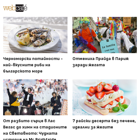
Черноморски потайности -
Отмениха Прайда в Париж
най-вкусните риби на
заради жегата
българското море
От разбито сърце в Лас
7 райски десерта без печене,
Вегас до химн на стадионите
идеални за жегите
на Световното: Чудната
история на Mr. Brightside