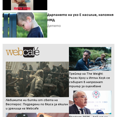
Дърпането на ухо Е насилие, напомня
НМД
Детето
Трейлър на The Weight:
Ръсел Кроу и Итън Хоук се
събират в напрегнат
трилър за оцеляване
Любимите ни битки от света на
Вестерос: Подредени по вкуса за екшън
и зрелища на Webcafe