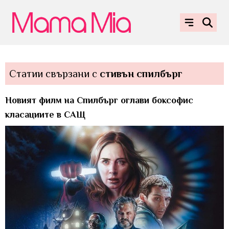
Статии свързани с
стивън спилбърг
Новият филм на Спилбърг оглави боксофис
класациите в САЩ