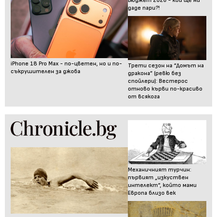
Бюджет 2026 - кой ще ни
даде пари?!
iPhone 18 Pro Max - по-цветен, но и по-
Трети сезон на “Домът на
съкрушителен за джоба
дракона” (ревю без
спойлери): Вестерос
отново кърви по-красиво
от всякога
Механичният турчин:
първият „изкуствен
интелект“, който мами
Европа близо век