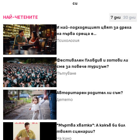
си
НАЙ-ЧЕТЕНИТЕ
7 дни
30 дни
И най-подходящият цвят за дреха
на първа среща е...
Психология
Фестивален Пловдив и готови ли
сме за повече туризъм?
Пътуване
Авторитарен родител ли съм?
Детето
"Мъртва хватка": А какъв би бил
твоят сценарии?
На кино