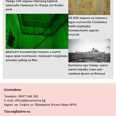
Преди 100 години Гертруд Едерле
преплува Ламанша по-бързо от всеки
мъж
28 800 години на трона и
един истински Гилгамеш:
какво разказва
Шумерският царски
списък
Двайсет километра тунели и нито
един грам плутоний: тайният подземен
атомен завод на Мао
Битката при Самар: шепа
малки кораби спря най-
тежкия флот на Япония
Контакти
Телефон: 0887 548 300
E-mail: office[at]mamamia.bg
Адрес: гр. София, ул. Фредерик Жолио Кюри №20
Последвайте ни