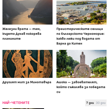
Железни врата – там,
Праисторическите селища
където Дунав покорява
по българското Черноморие:
планините
какво лежи под водата от
Варна до Китен
Другият мит за Минотавъра
Ашока — завоевателят,
който съжалява за победата
си
НАЙ-ЧЕТЕНИТЕ
7 дни
30 дни