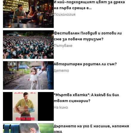
И най-подходящият цвят за дреха
на първа среща е...
Психология
Фестивален Пловдив и готови ли
сме за повече туризъм?
Пътуване
Авторитарен родител ли съм?
Детето
"Мъртва хватка": А какъв би бил
твоят сценарии?
На кино
Дърпането на ухо Е насилие, напомня
НМД