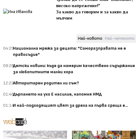
високо напрежение!"
За какво да говорим и за какво да
мълчим
Най-новото
Най-четеното
04:29
Национална мрежа за децата: "Саморазправата не е
правосъдие"
09:28
Детски новини: къде да намерим качествено съдържание
за любопитните малки хора
12:22
Авторитарен родител ли съм?
01:46
Дърпането на ухо Е насилие, напомня НМД
01:14
И най-подходящият цвят за дреха на първа среща е...