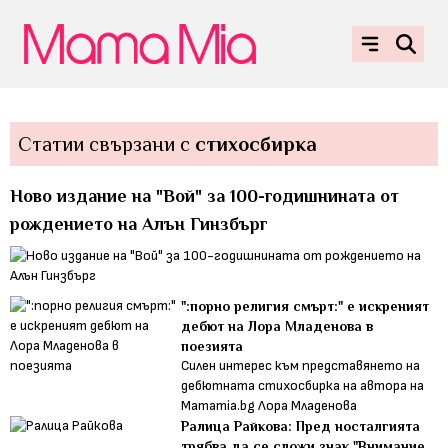
Статии свързани с
стихосбирка
Ново издание на "Вой" за 100-годишнината от
рождението на Алън Гинзбърг
":порно религия смърт:" е искреният
дебют на Лора Младенова в
поезията
Силен интерес към представянето на
дебютната стихосбирка на автора на
Mamamia.bg Лора Младенова
Ралица Райкова: Пред носталгията
трябва да се сложи знак "Внимание,