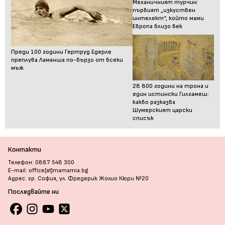
Механичният турчин:
първият „изкуствен
интелект“, който мами
Европа близо век
Преди 100 години Гертруд Едерле
преплува Ламанша по-бързо от всеки
мъж
28 800 години на трона и
един истински Гилгамеш:
какво разказва
Шумерският царски
списък
Контакти
Телефон: 0887 548 300
E-mail: office[at]mamamia.bg
Адрес: гр. София, ул. Фредерик Жолио Кюри №20
Последвайте ни