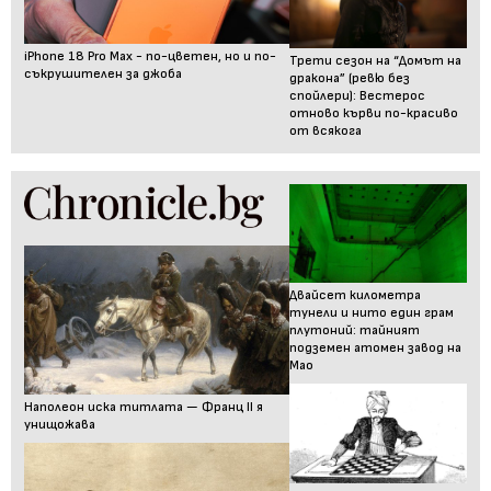
iPhone 18 Pro Max - по-цветен, но и по-
Трети сезон на “Домът на
съкрушителен за джоба
дракона” (ревю без
спойлери): Вестерос
отново кърви по-красиво
от всякога
Двайсет километра
тунели и нито един грам
плутоний: тайният
подземен атомен завод на
Мао
Наполеон иска титлата — Франц II я
унищожава