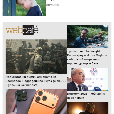
Детето
Трейлър на The Weight:
Ръсел Кроу и Итън Хоук се
събират в напрегнат
трилър за оцеляване
Любимите ни битки от света на
Вестерос: Подредени по вкуса за екшън
и зрелища на Webcafe
Бюджет 2026 - кой ще ни
даде пари?!