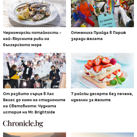
Черноморски потайности -
Отмениха Прайда в Париж
най-вкусните риби на
заради жегата
българското море
От разбито сърце в Лас
7 райски десерта без печене,
Вегас до химн на стадионите
идеални за жегите
на Световното: Чудната
история на Mr. Brightside