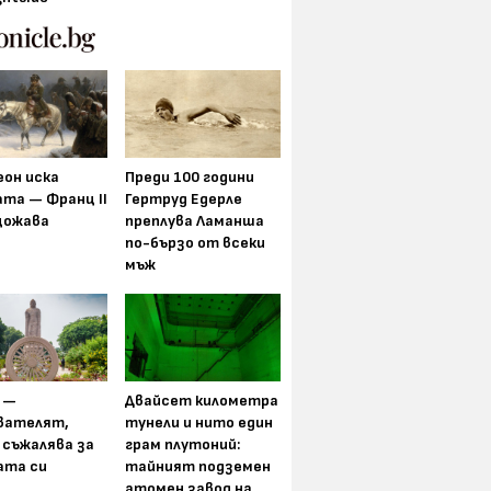
еон иска
Преди 100 години
та — Франц II
Гертруд Едерле
щожава
преплува Ламанша
по-бързо от всеки
мъж
 —
Двайсет километра
вателят,
тунели и нито един
 съжалява за
грам плутоний:
ата си
тайният подземен
атомен завод на