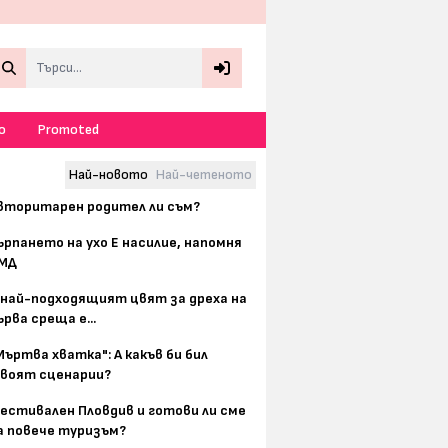
Search
о
Promoted
Най-новото
Най-четеното
вторитарен родител ли съм?
ърпането на ухо Е насилие, напомня
МД
 най-подходящият цвят за дреха на
ърва среща е...
Мъртва хватка": А какъв би бил
воят сценарии?
естивален Пловдив и готови ли сме
а повече туризъм?