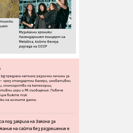
стински
ският
Музикални хроники:
Легендарният концерт на
Metallica, който беляза
разпада на СССР
а
bg предлага напълно различни начини за
 – чрез стандартни банери, иновативни
, спонсорство на категории,
тивни игри и PR съобщения. Повече
ация
вижте тук
.
ки на личните данни
а под закрила на Закона за
жание на сайта без разрешение е