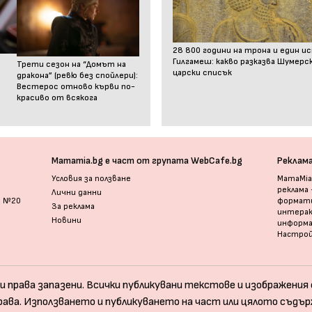
28 800 години на трона и един и
Гилгамеш: какво разказва Шумер
Трети сезон на “Домът на
царски списък
дракона” (ревю без спойлери):
Вестерос отново кърви по-
красиво от всякога
Mamamia.bg е част от групата WebCafe.bg
Реклам
Условия за ползване
MamaMia.
реклама
Лични данни
и №20
формати
За реклама
интерак
Новини
информ
Настрой
и права запазени. Всички публикувани текстове и изображения с
рава. Използването и публикуването на част или цялото съдър