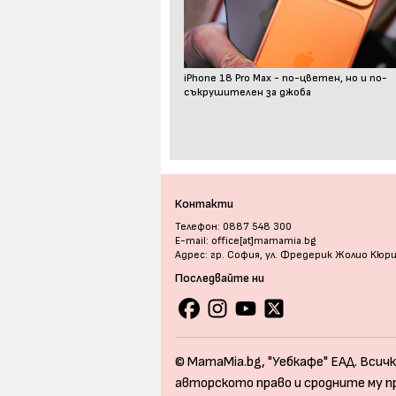
iPhone 18 Pro Max - по-цветен, но и по-
съкрушителен за джоба
Контакти
Телефон: 0887 548 300
E-mail: office[at]mamamia.bg
Адрес: гр. София, ул. Фредерик Жолио Кюр
Последвайте ни
© MamaMia.bg, "Уебкафе" ЕАД. Всичк
авторското право и сродните му п