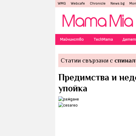
WMG
Webcafe
Chronicle
News.bg
Mon
Майчинство
TechMama
Детет
Статии свързани с
спинал
Предимства и нед
упойка