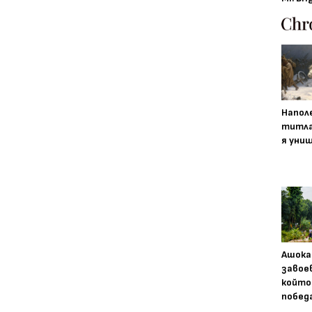
Напол
титла
я уни
Ашока
завое
който
побед