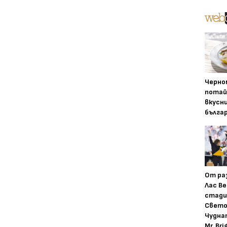
Черно
потай
вкусн
бълга
От ра
Лас Ве
стади
Свето
Чудна
Mr. Bri