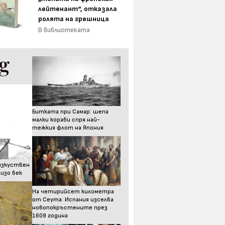
лейтенант“, отказала
ролята на грешница
В библиотеката
Битката при Самар: шепа
малки кораби спря най-
тежкия флот на Япония
изкуствен
изо век
На четирийсет километра
от Сеута: Испания изселва
новопокръстените през
1609 година