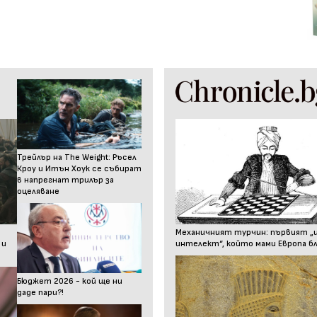
Трейлър на The Weight: Ръсел
Кроу и Итън Хоук се събират
в напрегнат трилър за
оцеляване
Механичният турчин: първият „
 и
интелект“, който мами Европа бл
Бюджет 2026 - кой ще ни
даде пари?!