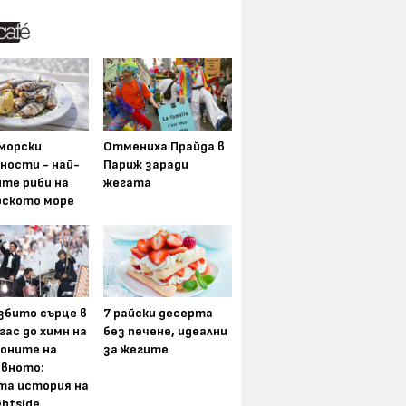
морски
Отмениха Прайда в
ности - най-
Париж заради
ите риби на
жегата
рското море
збито сърце в
7 райски десерта
гас до химн на
без печене, идеални
оните на
за жегите
вното:
та история на
ghtside