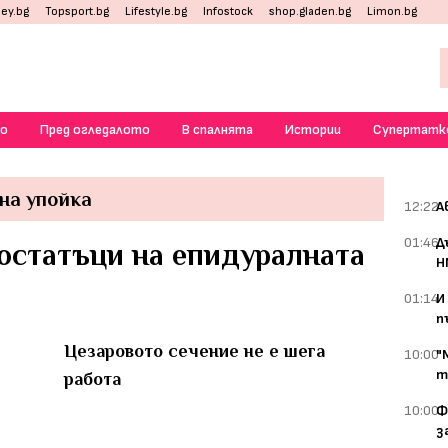
ey.bg
Topsport.bg
Lifestyle.bg
Infostock
shop.gladen.bg
Limon.bg
о
Пред огледалото
В спалнята
Истории
Супертатк
на упойка
12:22
А
01:46
Д
остатъци на епидуралната
Н
01:14
И
п
Цезаровото сечение не е шега
10:00
"
т
работа
10:00
Ф
з