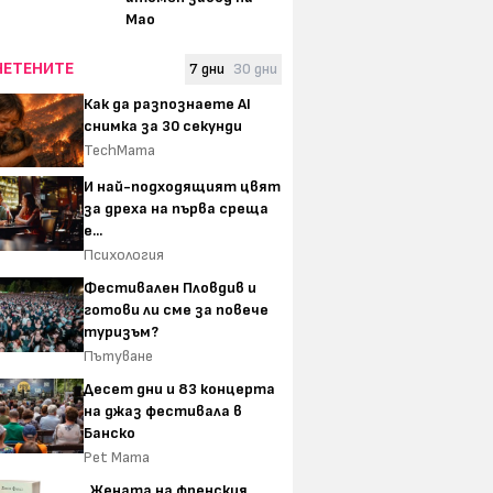
Мао
ЧЕТЕНИТЕ
7 дни
30 дни
Как да разпознаете AI
снимка за 30 секунди
TechMama
И най-подходящият цвят
за дреха на първа среща
е...
Психология
Фестивален Пловдив и
готови ли сме за повече
туризъм?
Пътуване
Десет дни и 83 концерта
на джаз фестивала в
Банско
Pet Mama
„Жената на френския