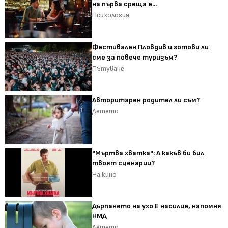
на първа среща е...
Психология
Фестивален Пловдив и готови ли
сме за повече туризъм?
Пътуване
Авторитарен родител ли съм?
Детето
"Мъртва хватка": А какъв би бил
твоят сценарии?
На кино
Дърпането на ухо Е насилие, напомня
НМД
Детето