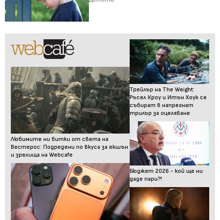
Трейлър на The Weight:
Ръсел Кроу и Итън Хоук се
събират в напрегнат
трилър за оцеляване
Любимите ни битки от света на
Вестерос: Подредени по вкуса за екшън
и зрелища на Webcafe
Бюджет 2026 - кой ще ни
даде пари?!