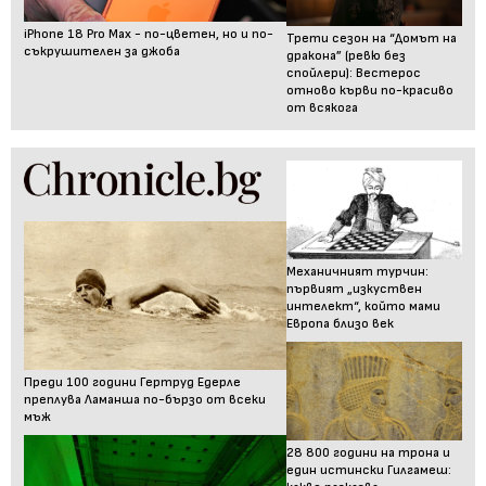
iPhone 18 Pro Max - по-цветен, но и по-
Трети сезон на “Домът на
съкрушителен за джоба
дракона” (ревю без
спойлери): Вестерос
отново кърви по-красиво
от всякога
Механичният турчин:
първият „изкуствен
интелект“, който мами
Европа близо век
Преди 100 години Гертруд Едерле
преплува Ламанша по-бързо от всеки
мъж
28 800 години на трона и
един истински Гилгамеш: