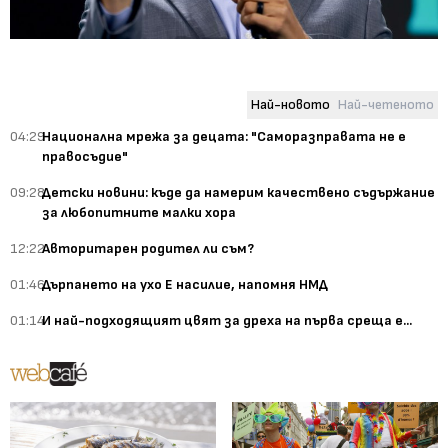
Най-новото
Най-четеното
04:29
Национална мрежа за децата: "Саморазправата не е
правосъдие"
09:28
Детски новини: къде да намерим качествено съдържание
за любопитните малки хора
12:22
Авторитарен родител ли съм?
01:46
Дърпането на ухо Е насилие, напомня НМД
01:14
И най-подходящият цвят за дреха на първа среща е...