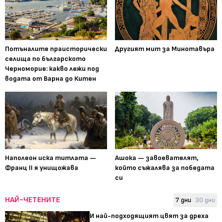
Потъналите праисторически
Другият мит за Минотавъра
селища по българското
Черноморие: какво лежи под
водата от Варна до Китен
Наполеон иска титлата —
Ашока — завоевателят,
Франц II я унищожава
който съжалява за победата
си
НАЙ-ЧЕТЕНИТЕ
7 дни
30 дни
И най-подходящият цвят за дреха