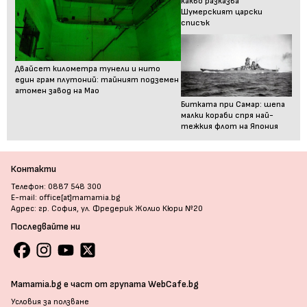
какво разказва
Шумерският царски
списък
Двайсет километра тунели и нито
един грам плутоний: тайният подземен
атомен завод на Мао
Битката при Самар: шепа
малки кораби спря най-
тежкия флот на Япония
Контакти
Телефон: 0887 548 300
E-mail: office[at]mamamia.bg
Адрес: гр. София, ул. Фредерик Жолио Кюри №20
Последвайте ни
Mamamia.bg е част от групата WebCafe.bg
Условия за ползване