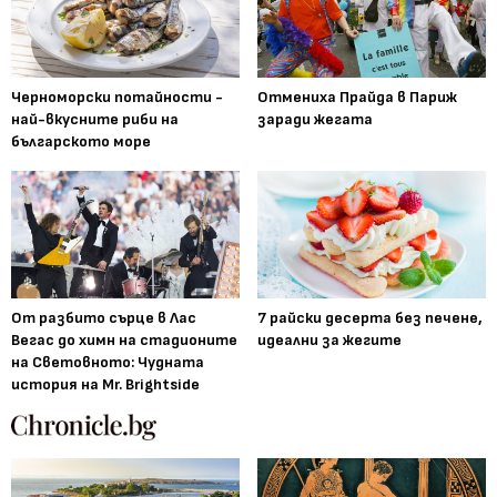
Черноморски потайности -
Отмениха Прайда в Париж
най-вкусните риби на
заради жегата
българското море
От разбито сърце в Лас
7 райски десерта без печене,
Вегас до химн на стадионите
идеални за жегите
на Световното: Чудната
история на Mr. Brightside