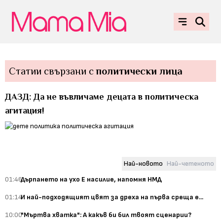
Статии свързани с
политически лица
ДАЗД: Да не въвличаме децата в политическа
агитация!
Най-новото
Най-четеното
01:46
Дърпането на ухо Е насилие, напомня НМД
01:14
И най-подходящият цвят за дреха на първа среща е...
10:00
"Мъртва хватка": А какъв би бил твоят сценарии?