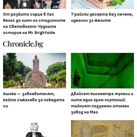
От разбито сърце в Лас
7 райски десерта без печене,
Вегас до химн на стадионите
идеални за жегите
на Световното: Чудната
история на Mr. Brightside
Ашока — завоевателят,
Двайсет километра тунели и
който съжалява за победата
нито един грам плутоний:
си
тайният подземен атомен
завод на Мао