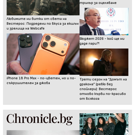
трилър за оцеляване
Любимите ни битки от света на
Вестерос: Подредени по вкуса за екшън
и зрелища на Webcafe
Бюджет 2026 - кой ще ни
даде пари?!
iPhone 18 Pro Max - по-цветен, но и по-
Трети сезон на “Домът на
съкрушителен за джоба
дракона” (ревю без
спойлери): Вестерос
отново кърви по-красиво
от всякога