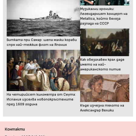
Музикални хроники:
Легендарният концерт на
Metallica, който беляза
разпада на СССР
Битката при Самар: шепа малки кораби
спря най-тежкия флот на Япония
Как обезглавен крал даде
името на най-
американското питие
На четирийсет километра от Сеута:
Испания изселва новопокръстените
през 1609 година
Къде изчезна тялото на
Александър Велики
Контакти