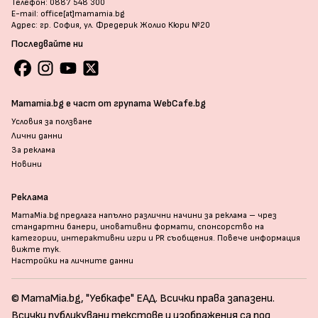
Телефон: 0887 548 300
E-mail: office[at]mamamia.bg
Адрес: гр. София, ул. Фредерик Жолио Кюри №20
Последвайте ни
Mamamia.bg е част от групата WebCafe.bg
Условия за ползване
Лични данни
За реклама
Новини
Реклама
MamaMia.bg предлага напълно различни начини за реклама – чрез
стандартни банери, иновативни формати, спонсорство на
категории, интерактивни игри и PR съобщения. Повече информация
вижте тук
.
Настройки на личните данни
© MamaMia.bg, "Уебкафе" ЕАД. Всички права запазени.
Всички публикувани текстове и изображения са под