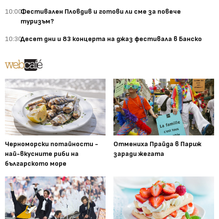
10:00
Фестивален Пловдив и готови ли сме за повече
туризъм?
10:30
Десет дни и 83 концерта на джаз фестивала в Банско
Черноморски потайности -
Отмениха Прайда в Париж
най-вкусните риби на
заради жегата
българското море