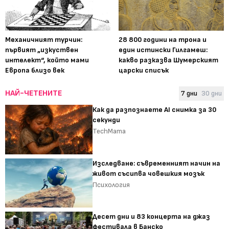
Механичният турчин:
28 800 години на трона и
първият „изкуствен
един истински Гилгамеш:
интелект“, който мами
какво разказва Шумерският
Европа близо век
царски списък
НАЙ-ЧЕТЕНИТЕ
7 дни
30 дни
Как да разпознаете AI снимка за 30
секунди
TechMama
Изследване: съвременният начин на
живот съсипва човешкия мозък
Психология
Десет дни и 83 концерта на джаз
фестивала в Банско