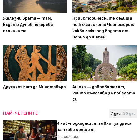
Железни врата – там,
Праисторическите селища
където Дунав покорява
по българското Черноморие:
планините
какво лежи под водата от
Варна до Китен
Другият мит за Минотавъра
Ашока — завоевателят,
който съжалява за победата
си
НАЙ-ЧЕТЕНИТЕ
7 дни
30 дни
И най-подходящият цвят за дреха
на първа среща е...
Психология