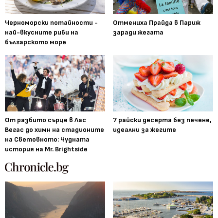
Черноморски потайности -
Отмениха Прайда в Париж
най-вкусните риби на
заради жегата
българското море
От разбито сърце в Лас
7 райски десерта без печене,
Вегас до химн на стадионите
идеални за жегите
на Световното: Чудната
история на Mr. Brightside