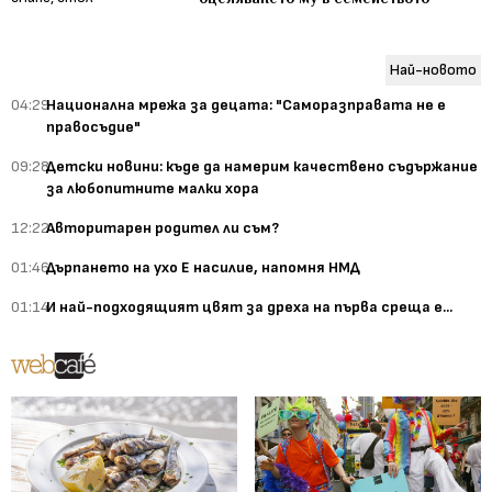
Най-новото
04:29
Национална мрежа за децата: "Саморазправата не е
правосъдие"
09:28
Детски новини: къде да намерим качествено съдържание
за любопитните малки хора
12:22
Авторитарен родител ли съм?
01:46
Дърпането на ухо Е насилие, напомня НМД
01:14
И най-подходящият цвят за дреха на първа среща е...