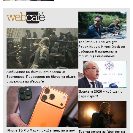
Трейлър на The Weight:
Ръсел Кроу и Итън Хоук се
събират в напрегнат
трилър за оцеляване
Любимите ни битки от света на
Вестерос: Подредени по вкуса за екшън
и зрелища на Webcafe
Бюджет 2026 - кой ще ни
даде пари?!
iPhone 18 Pro Max - по-цветен, но и по-
Трети сезон на “Домът на