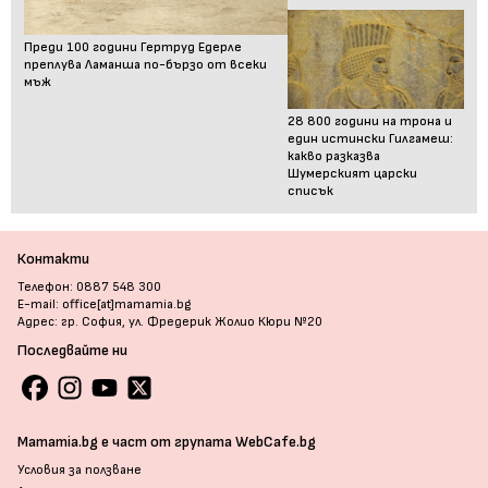
Преди 100 години Гертруд Едерле
преплува Ламанша по-бързо от всеки
мъж
28 800 години на трона и
един истински Гилгамеш:
какво разказва
Шумерският царски
списък
Контакти
Телефон: 0887 548 300
E-mail: office[at]mamamia.bg
Адрес: гр. София, ул. Фредерик Жолио Кюри №20
Последвайте ни
Mamamia.bg е част от групата WebCafe.bg
Условия за ползване