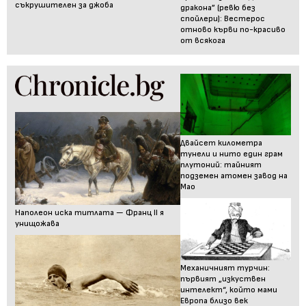
съкрушителен за джоба
дракона” (ревю без
спойлери): Вестерос
отново кърви по-красиво
от всякога
Двайсет километра
тунели и нито един грам
плутоний: тайният
подземен атомен завод на
Мао
Наполеон иска титлата — Франц II я
унищожава
Механичният турчин:
първият „изкуствен
интелект“, който мами
Европа близо век