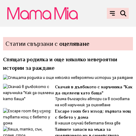
Статии свързани с
оцеляване
Спящата родилка и още няколко невероятни
истории за раждане
Скачай в дълбокото с наръчника "Как
да оцелееш като баща"
Трима български автори са в основата
на нов наръчник за оцеляване
Еscape room без изход: първата нощ
с бебето у дома
В нашия случай бебетата бяха две
Тайните запаси на мъжа за
оцеляването му в семейството