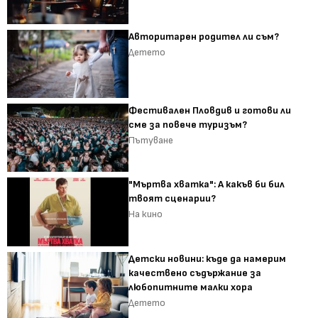
Авторитарен родител ли съм?
Детето
Фестивален Пловдив и готови ли
сме за повече туризъм?
Пътуване
"Мъртва хватка": А какъв би бил
твоят сценарии?
На кино
Детски новини: къде да намерим
качествено съдържание за
любопитните малки хора
Детето