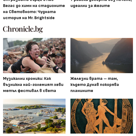
Вегас до химн на стадионите
идеални за жегите
на Световното: Чудната
история на Mr. Brightside
Музикални хроники: Как
Железни врата – там,
възникна най-големият хеви
където Дунав покорява
метъл фестивал в света
планините