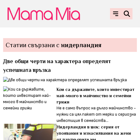
Статии свързани с
нидерландия
Две общи черти на характера определят
успешната връзка
Кои са държавите, които инвестират
най-много в майчинство и семейни
грижи
Не е само въпрос на дълго майчинство -
нужни са цял пакет от мерки и сериозна
инвестиция в семейства...
Нидерландия в шок: серия от
упоявания и изнасилвания на жени
от партньорите им