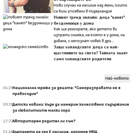
Нови случаи на насилие над жени, които
са били упоявани в Нидерландия
Новият тренд онлайн: деца "канят"
бездомници у дома
Как ще реагирате, ако детето ви
изпрати снимка, на която е у дома, на
дивана, с непознат човек в дри...
Защо холандските деца са най-
щастливите на света? Тайната знаят
само холандските родители
Най-новото
04:29
Национална мрежа за децата: "Саморазправата не е
правосъдие"
09:28
Детски новини: къде да намерим качествено съдържание
за любопитните малки хора
12:22
Авторитарен родител ли съм?
01:46
Дърпането на ухо Е насилие, напомня НМД