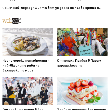
01:14
И най-подходящият цвят за дреха на първа среща е...
Черноморски потайности -
Отмениха Прайда в Париж
най-вкусните риби на
заради жегата
българското море
От разбито сърце в Лас
7 райски десерта без печене,