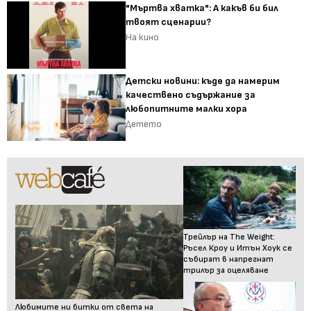
"Мъртва хватка": А какъв би бил
твоят сценарии?
На кино
Детски новини: къде да намерим
качествено съдържание за
любопитните малки хора
Детето
Трейлър на The Weight:
Ръсел Кроу и Итън Хоук се
събират в напрегнат
трилър за оцеляване
Любимите ни битки от света на