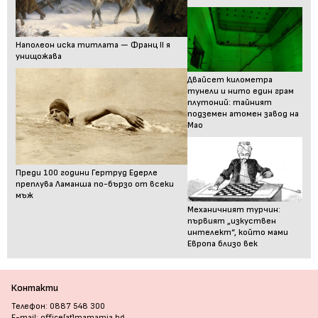
Наполеон иска титлата — Франц II я
унищожава
Двайсет километра
тунели и нито един грам
плутоний: тайният
подземен атомен завод на
Мао
Преди 100 години Гертруд Едерле
преплува Ламанша по-бързо от всеки
мъж
Механичният турчин:
първият „изкуствен
интелект“, който мами
Европа близо век
Контакти
Телефон: 0887 548 300
E-mail: office[at]mamamia.bg