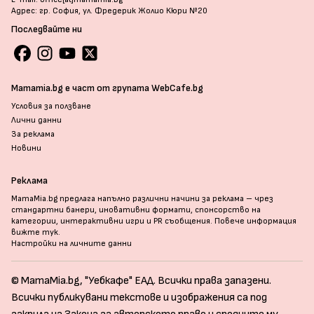
Адрес: гр. София, ул. Фредерик Жолио Кюри №20
Последвайте ни
Mamamia.bg е част от групата WebCafe.bg
Условия за ползване
Лични данни
За реклама
Новини
Реклама
MamaMia.bg предлага напълно различни начини за реклама – чрез
стандартни банери, иновативни формати, спонсорство на
категории, интерактивни игри и PR съобщения. Повече информация
вижте тук
.
Настройки на личните данни
© MamaMia.bg, "Уебкафе" ЕАД. Всички права запазени.
Всички публикувани текстове и изображения са под