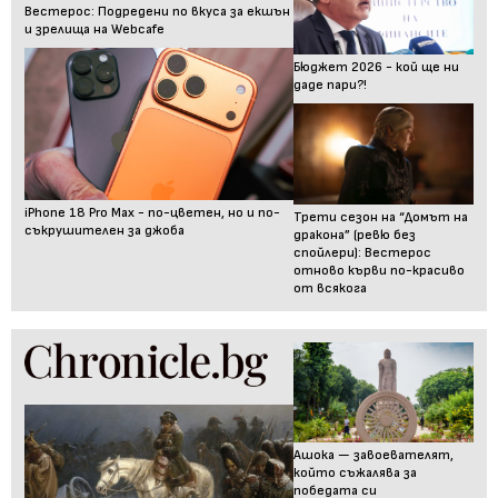
Вестерос: Подредени по вкуса за екшън
и зрелища на Webcafe
Бюджет 2026 - кой ще ни
даде пари?!
iPhone 18 Pro Max - по-цветен, но и по-
Трети сезон на “Домът на
съкрушителен за джоба
дракона” (ревю без
спойлери): Вестерос
отново кърви по-красиво
от всякога
Ашока — завоевателят,
който съжалява за
победата си