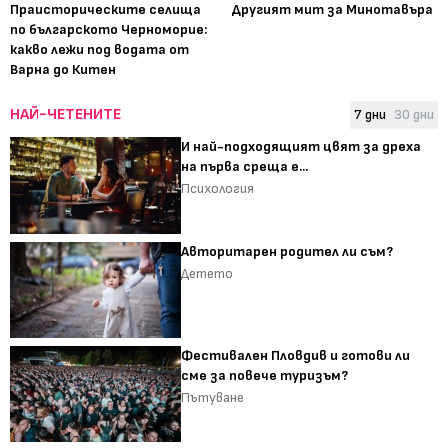
Праисторическите селища
Другият мит за Минотавъра
по българското Черноморие:
какво лежи под водата от
Варна до Китен
НАЙ-ЧЕТЕНИТЕ
7 дни
30 дни
И най-подходящият цвят за дреха
на първа среща е...
Психология
Авторитарен родител ли съм?
Детето
Фестивален Пловдив и готови ли
сме за повече туризъм?
Пътуване