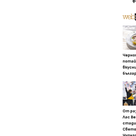
ф
Черно
потай
вкусн
бълга
От ра
Лас Ве
стади
Свето
Чудна