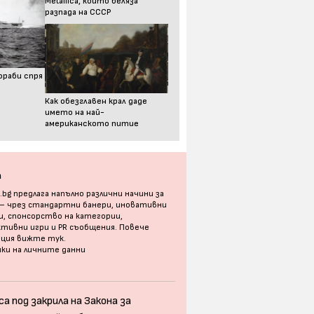
Metallica, който беляза
разпада на СССР
ораби спря
Как обезглавен крал даде
името на най-
американското питие
а
bg предлага напълно различни начини за
 – чрез стандартни банери, иновативни
, спонсорство на категории,
тивни игри и PR съобщения. Повече
ация
вижте тук
.
ки на личните данни
а под закрила на Закона за