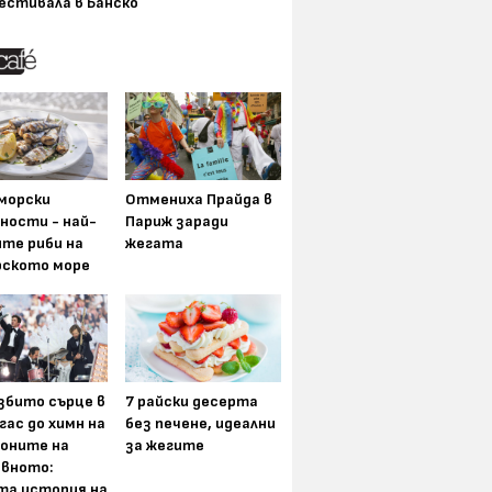
естивала в Банско
морски
Отмениха Прайда в
ности - най-
Париж заради
ите риби на
жегата
рското море
збито сърце в
7 райски десерта
гас до химн на
без печене, идеални
оните на
за жегите
вното:
та история на