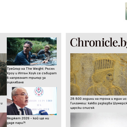
Трейлър на The Weight: Ръсел
Кроу и Итън Хоук се събират
в напрегнат трилър за
оцеляване
28 800 години на трона и един и
 и
Гилгамеш: какво разказва Шумер
царски списък
Бюджет 2026 - кой ще ни
даде пари?!