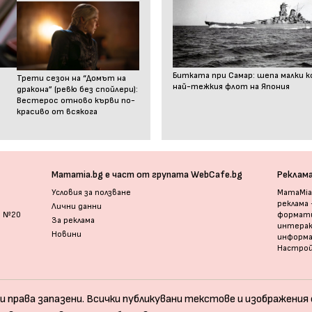
Битката при Самар: шепа малки к
Трети сезон на “Домът на
най-тежкия флот на Япония
дракона” (ревю без спойлери):
Вестерос отново кърви по-
красиво от всякога
Mamamia.bg е част от групата WebCafe.bg
Реклам
Условия за ползване
MamaMia.
реклама
Лични данни
и №20
формати
За реклама
интерак
Новини
информ
Настрой
и права запазени. Всички публикувани текстове и изображения с