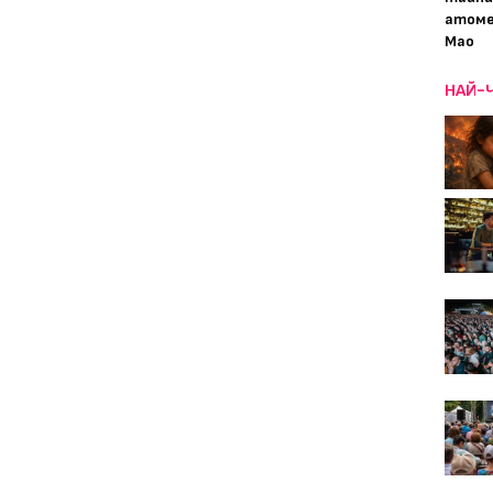
атоме
Мао
НАЙ-