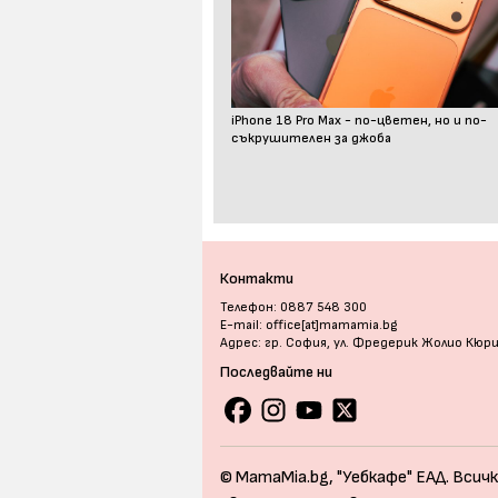
iPhone 18 Pro Max - по-цветен, но и по-
съкрушителен за джоба
Контакти
Телефон: 0887 548 300
E-mail: office[at]mamamia.bg
Адрес: гр. София, ул. Фредерик Жолио Кюр
Последвайте ни
© MamaMia.bg, "Уебкафе" ЕАД. Всичк