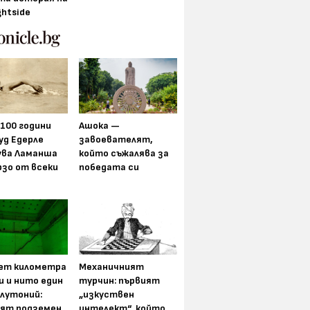
ghtside
 100 години
Ашока —
уд Едерле
завоевателят,
ува Ламанша
който съжалява за
рзо от всеки
победата си
ет километра
Механичният
и и нито един
турчин: първият
плутоний:
„изкуствен
ят подземен
интелект“, който