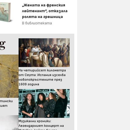
„Жената на френския
лейтенант“, отказала
ролята на грешница
В библиотеката
На четирийсет километра
от Сеута: Испания изселва
новопокръстените през
1609 година
стински
ският
Музикални хроники:
Легендарният концерт на