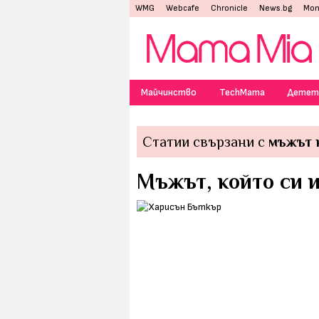
WMG
Webcafe
Chronicle
News.bg
Mon
Майчинство
TechMama
Детет
Статии свързани с
мъжът 
Мъжът, който си 