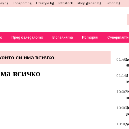
ey.bg
Topsport.bg
Lifestyle.bg
Infostock
shop.gladen.bg
Limon.bg
о
Пред огледалото
В спалнята
Истории
Супертатк
който си има всичко
01:46
Д
Н
има всичко
01:14
И
п
10:00
"
т
10:00
Ф
з
10:30
Д