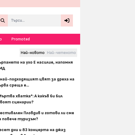
Search
о
Promoted
Най-новото
Най-четеното
ърпането на ухо Е насилие, напомня
МД
 най-подходящият цвят за дреха на
ърва среща е...
Мъртва хватка": А какъв би бил
воят сценарии?
естивален Пловдив и готови ли сме
а повече туризъм?
есет дни и 83 концерта на джаз