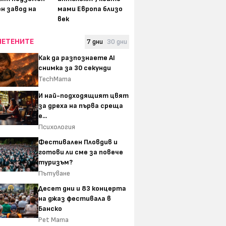
н завод на
мами Европа близо
век
ЧЕТЕНИТЕ
7 дни
30 дни
Как да разпознаете AI
снимка за 30 секунди
TechMama
И най-подходящият цвят
за дреха на първа среща
е...
Психология
Фестивален Пловдив и
готови ли сме за повече
туризъм?
Пътуване
Десет дни и 83 концерта
на джаз фестивала в
Банско
Pet Mama