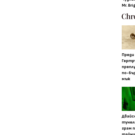
Mr. Bri
Преди
Гертр
препл
по-бъ
мъж
Двайс
тунел
грам 
тайни