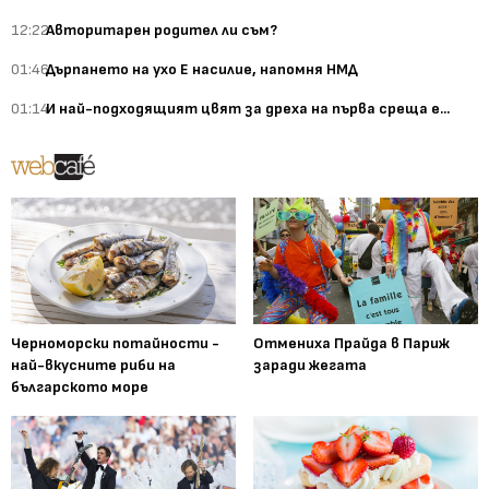
12:22
Авторитарен родител ли съм?
01:46
Дърпането на ухо Е насилие, напомня НМД
01:14
И най-подходящият цвят за дреха на първа среща е...
Черноморски потайности -
Отмениха Прайда в Париж
най-вкусните риби на
заради жегата
българското море