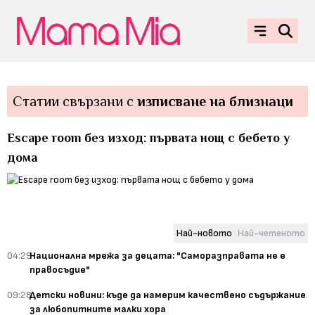
Статии свързани с
изписване на близнаци
Еscape room без изход: първата нощ с бебето у
дома
Най-новото
Най-четеното
04:29
Национална мрежа за децата: "Саморазправата не е
правосъдие"
09:28
Детски новини: къде да намерим качествено съдържание
за любопитните малки хора