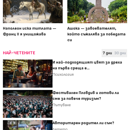
Наполеон иска титлата —
Ашока — завоевателят,
Франц II я унищожава
който съжалява за победата
си
НАЙ-ЧЕТЕНИТЕ
7 дни
30 дни
И най-подходящият цвят за дреха
на първа среща е...
Психология
Фестивален Пловдив и готови ли
сме за повече туризъм?
Пътуване
Авторитарен родител ли съм?
Детето