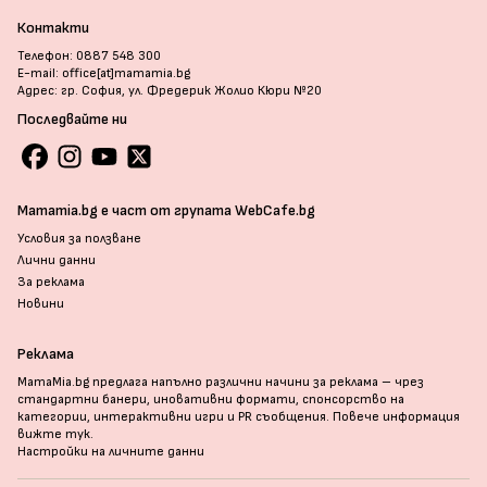
Контакти
Телефон: 0887 548 300
E-mail: office[at]mamamia.bg
Адрес: гр. София, ул. Фредерик Жолио Кюри №20
Последвайте ни
Mamamia.bg е част от групата WebCafe.bg
Условия за ползване
Лични данни
За реклама
Новини
Реклама
MamaMia.bg предлага напълно различни начини за реклама – чрез
стандартни банери, иновативни формати, спонсорство на
категории, интерактивни игри и PR съобщения. Повече информация
вижте тук
.
Настройки на личните данни