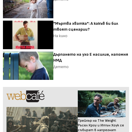
"Мъртва хватка": А какъв би бил
твоят сценарии?
На кино
Дърпането на ухо Е насилие, напомня
НМД
Детето
Трейлър на The Weight:
Ръсел Кроу и Итън Хоук се
събират в напрегнат