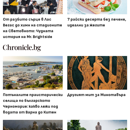
От разбито сърце в Лас
7 райски десерта без печене,
Вегас до химн на стадионите
идеални за жегите
на Световното: Чудната
история на Mr. Brightside
Потъналите праисторически
Другият мит за Минотавъра
селища по българското
Черноморие: какво лежи под
водата от Варна до Китен