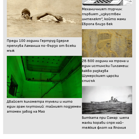
Механичният турчин:
първият „изкуствен
интелект“, който мами
Европа близо век
Преди 100 години Гертруд Едерле
преплува Ламанша по-бързо от всеки
мъж
28 800 години на трона и
един истински Гилгамеш:
какво разказва
Шумерският царски
списък
Двайсет километра тунели и нито
един грам плутоний: тайният подземен
атомен завод на Мао
Битката при Самар: шепа
малки кораби спря най-
тежкия флот на Япония