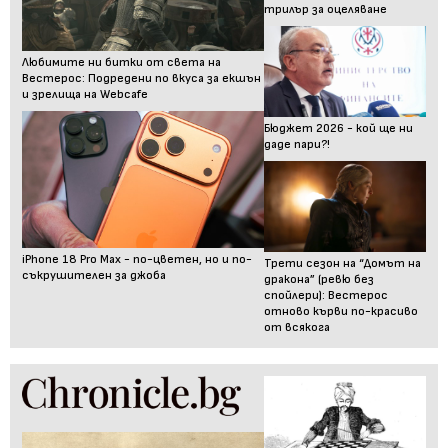
трилър за оцеляване
Любимите ни битки от света на
Вестерос: Подредени по вкуса за екшън
и зрелища на Webcafe
Бюджет 2026 - кой ще ни
даде пари?!
iPhone 18 Pro Max - по-цветен, но и по-
Трети сезон на “Домът на
съкрушителен за джоба
дракона” (ревю без
спойлери): Вестерос
отново кърви по-красиво
от всякога