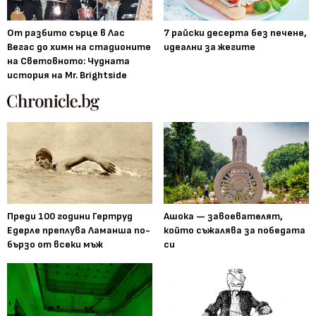
От разбито сърце в Лас
7 райски десерта без печене,
Вегас до химн на стадионите
идеални за жегите
на Световното: Чудната
история на Mr. Brightside
Преди 100 години Гертруд
Ашока — завоевателят,
Едерле преплува Ламанша по-
който съжалява за победата
бързо от всеки мъж
си