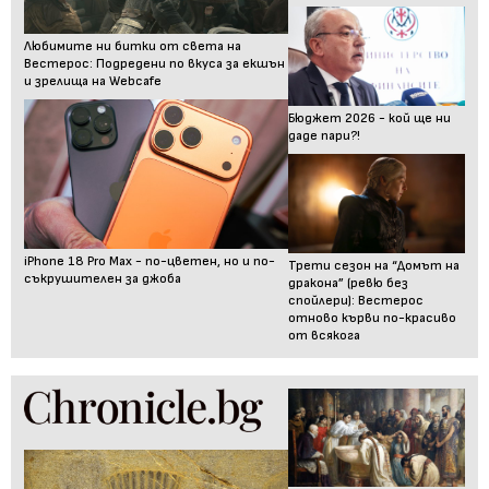
Любимите ни битки от света на
Вестерос: Подредени по вкуса за екшън
и зрелища на Webcafe
Бюджет 2026 - кой ще ни
даде пари?!
iPhone 18 Pro Max - по-цветен, но и по-
Трети сезон на “Домът на
съкрушителен за джоба
дракона” (ревю без
спойлери): Вестерос
отново кърви по-красиво
от всякога