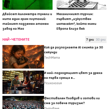
Двайсет километра тунели и
Механичният турчин:
нито един грам плутоний:
първият „изкуствен
тайният подземен атомен
интелект“, който мами
завод на Мао
Европа близо век
НАЙ-ЧЕТЕНИТЕ
7 дни
30 дни
Как да разпознаете AI снимка за 30
секунди
TechMama
И най-подходящият цвят за дреха
на първа среща е...
Психология
Фестивален Пловдив и готови ли
сме за повече туризъм?
Пътуване