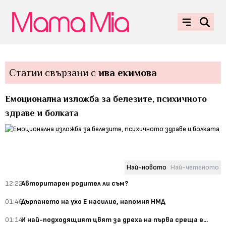
Статии свързани с
ива екимова
Емоционална изложба за белезите, психичното
здраве и болката
Най-новото
Най-четеното
12:22
Авторитарен родител ли съм?
01:46
Дърпането на ухо Е насилие, напомня НМД
01:14
И най-подходящият цвят за дреха на първа среща е...