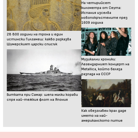
На четирийсет
километра от Сеута:
Испания изселва
новопокръстените през
1609 година
28 800 години на трона и един
истински Гилгамеш: какво разказва
Шумерският царски списък
Музикални хроники:
Легендарният концерт на
Metallica, който беляза
разпада на СССР
Битката при Самар: шепа малки кораби
спря най-тежкия флот на Япония
Как обезглавен крал даде
името на най-
американското питие