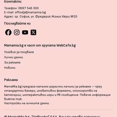
Контакти
Телефон: 0887 548 300
E-mail: office[at]mamamia.bg
Адрес: гр. София, ул. Фредерик Жолио Кюри №20
Последвайте ни
Mamamia.bg е част от групата WebCafe.bg
Условия за ползване
Лични данни
За реклама
Новини
Реклама
MamaMia.bg предлага напълно различни начини за реклама – чрез
стандартни банери, иновативни формати, спонсорство на
категории, интерактивни игри и PR съобщения. Повече информация
вижте тук
.
Настройки на личните данни