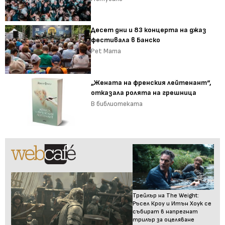
Десет дни и 83 концерта на джаз
фестивала в Банско
Pet Mama
„Жената на френския лейтенант“,
отказала ролята на грешница
В библиотеката
Трейлър на The Weight:
Ръсел Кроу и Итън Хоук се
събират в напрегнат
трилър за оцеляване