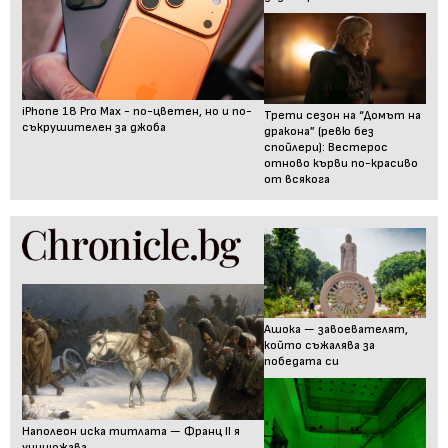
iPhone 18 Pro Max - по-цветен, но и по-
Трети сезон на “Домът на
съкрушителен за джоба
дракона” (ревю без
спойлери): Вестерос
отново кърви по-красиво
от всякога
Ашока — завоевателят,
който съжалява за
победата си
Наполеон иска титлата — Франц II я
унищожава