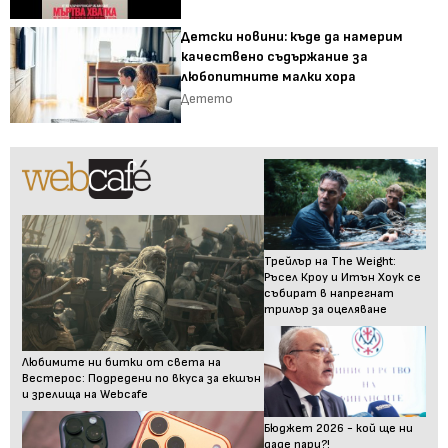
Детски новини: къде да намерим
качествено съдържание за
любопитните малки хора
Детето
Трейлър на The Weight:
Ръсел Кроу и Итън Хоук се
събират в напрегнат
трилър за оцеляване
Любимите ни битки от света на
Вестерос: Подредени по вкуса за екшън
и зрелища на Webcafe
Бюджет 2026 - кой ще ни
даде пари?!