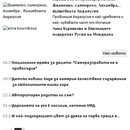
Фламенко, салморехо, Алхамбра...
вълшебната Андалусия
Провинция Андалусия е най-древната и
най-хубавата част от Испания
Анна Курникова и близнаците
подкрепят Русия на Мондиала
Най-новото
04:29
Национална мрежа за децата: "Саморазправата не е
правосъдие"
09:28
Детски новини: къде да намерим качествено съдържание
за любопитните малки хора
12:22
Авторитарен родител ли съм?
01:46
Дърпането на ухо Е насилие, напомня НМД
01:14
И най-подходящият цвят за дреха на първа среща е...