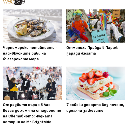
Черноморски потайности -
Отмениха Прайда в Париж
най-вкусните риби на
заради жегата
българското море
От разбито сърце в Лас
7 райски десерта без печене,
Вегас до химн на стадионите
идеални за жегите
на Световното: Чудната
история на Mr. Brightside