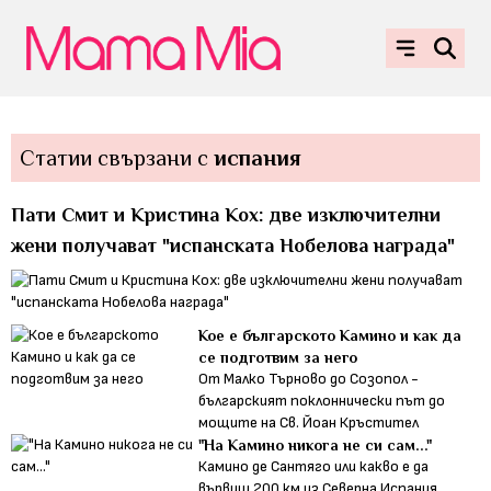
Статии свързани с
испания
Пати Смит и Кристина Кох: две изключителни
жени получават "испанската Нобелова награда"
Кое е българското Камино и как да
се подготвим за него
От Малко Търново до Созопол -
българският поклоннически път до
мощите на Св. Йоан Кръстител
"На Камино никога не си сам..."
Камино де Сантяго или какво е да
вървиш 200 км из Северна Испания