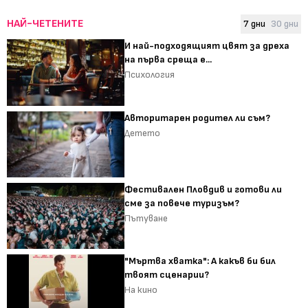
НАЙ-ЧЕТЕНИТЕ
7 дни
30 дни
И най-подходящият цвят за дреха
на първа среща е...
Психология
Авторитарен родител ли съм?
Детето
Фестивален Пловдив и готови ли
сме за повече туризъм?
Пътуване
"Мъртва хватка": А какъв би бил
твоят сценарии?
На кино