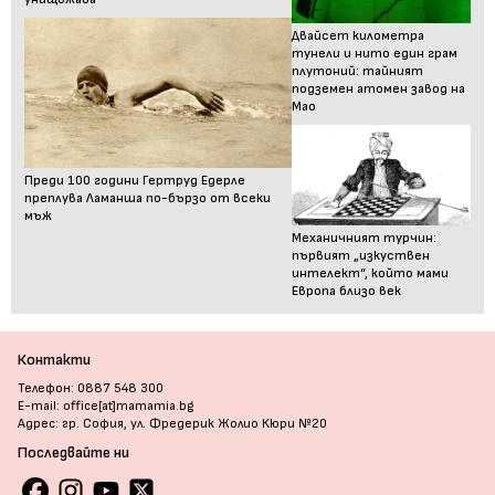
Двайсет километра
тунели и нито един грам
плутоний: тайният
подземен атомен завод на
Мао
Преди 100 години Гертруд Едерле
преплува Ламанша по-бързо от всеки
мъж
Механичният турчин:
първият „изкуствен
интелект“, който мами
Европа близо век
Контакти
Телефон: 0887 548 300
E-mail: office[at]mamamia.bg
Адрес: гр. София, ул. Фредерик Жолио Кюри №20
Последвайте ни