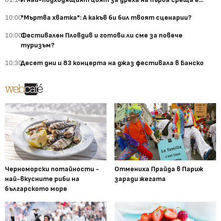
10:00
"Мъртва хватка": А какъв би бил твоят сценарии?
10:00
Фестивален Пловдив и готови ли сме за повече
туризъм?
10:30
Десет дни и 83 концерта на джаз фестивала в Банско
Черноморски потайности -
Отмениха Прайда в Париж
най-вкусните риби на
заради жегата
българското море