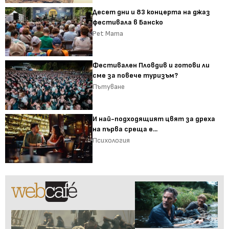
Десет дни и 83 концерта на джаз
фестивала в Банско
Pet Mama
Фестивален Пловдив и готови ли
сме за повече туризъм?
Пътуване
И най-подходящият цвят за дреха
на първа среща е...
Психология