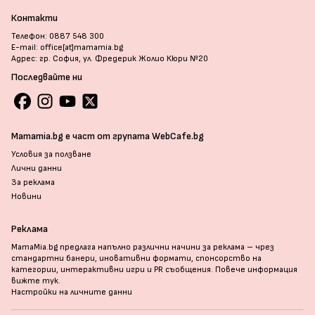
Контакти
Телефон: 0887 548 300
E-mail: office[at]mamamia.bg
Адрес: гр. София, ул. Фредерик Жолио Кюри №20
Последвайте ни
Mamamia.bg е част от групата WebCafe.bg
Условия за ползване
Лични данни
За реклама
Новини
Реклама
MamaMia.bg предлага напълно различни начини за реклама – чрез
стандартни банери, иновативни формати, спонсорство на
категории, интерактивни игри и PR съобщения. Повече информация
вижте тук
.
Настройки на личните данни