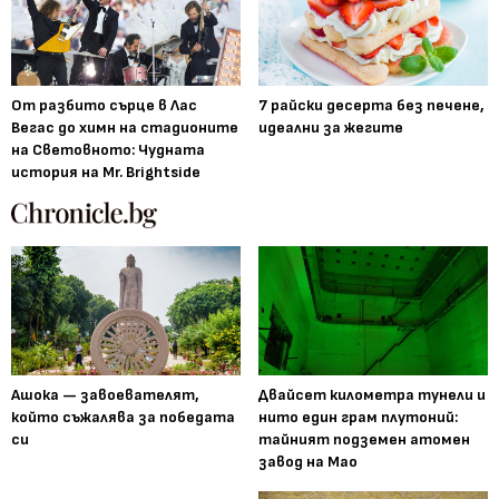
От разбито сърце в Лас
7 райски десерта без печене,
Вегас до химн на стадионите
идеални за жегите
на Световното: Чудната
история на Mr. Brightside
Ашока — завоевателят,
Двайсет километра тунели и
който съжалява за победата
нито един грам плутоний:
си
тайният подземен атомен
завод на Мао