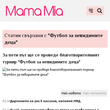
Статии свързани с
"Футбол за невидимите
деца"
За пети път ще се проведе благотворителният
турнир "Футбол за невидимите деца"
Най-новото
Най-четеното
01:46
Дърпането на ухо Е насилие, напомня НМД
01:14
И най-подходящият цвят за дреха на първа среща е...