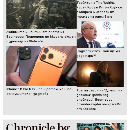
Трейлър на The Weight:
Ръсел Кроу и Итън Хоук се
събират в напрегнат
трилър за оцеляване
Любимите ни битки от света на
Вестерос: Подредени по вкуса за екшън
и зрелища на Webcafe
Бюджет 2026 - кой ще ни
даде пари?!
iPhone 18 Pro Max - по-цветен, но и по-
Трети сезон на “Домът на
съкрушителен за джоба
дракона” (ревю без
спойлери): Вестерос
отново кърви по-красиво
от всякога