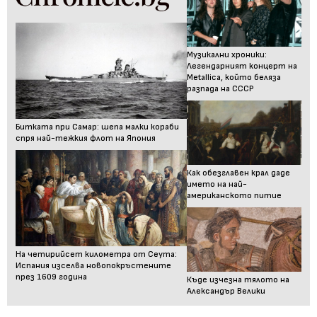
Музикални хроники:
Легендарният концерт на
Metallica, който беляза
разпада на СССР
Битката при Самар: шепа малки кораби
спря най-тежкия флот на Япония
Как обезглавен крал даде
името на най-
американското питие
На четирийсет километра от Сеута:
Испания изселва новопокръстените
през 1609 година
Къде изчезна тялото на
Александър Велики