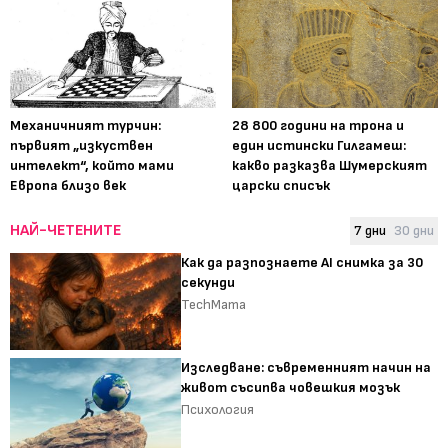
Механичният турчин:
28 800 години на трона и
първият „изкуствен
един истински Гилгамеш:
интелект“, който мами
какво разказва Шумерският
Европа близо век
царски списък
НАЙ-ЧЕТЕНИТЕ
7 дни
30 дни
Как да разпознаете AI снимка за 30
секунди
TechMama
Изследване: съвременният начин на
живот съсипва човешкия мозък
Психология