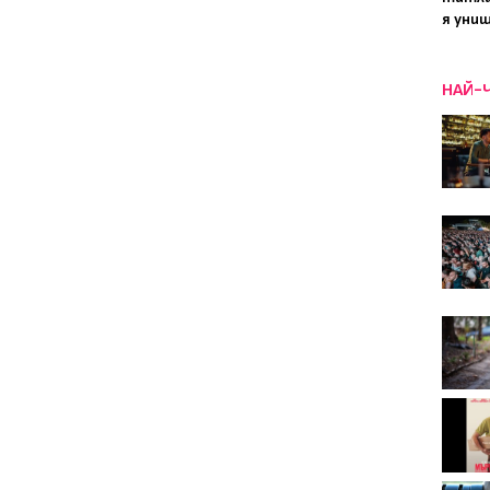
я уни
НАЙ-