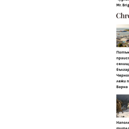
Mr. Bri
Потън
праис
селищ
бълга
Черно
лежи 
Варна
Напол
титла