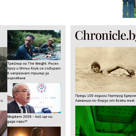
Трейлър на The Weight: Ръсел
Кроу и Итън Хоук се събират
в напрегнат трилър за
оцеляване
Преди 100 години Гертруд Едерле
 и
Ламанша по-бързо от всеки мъж
Бюджет 2026 - кой ще ни
даде пари?!