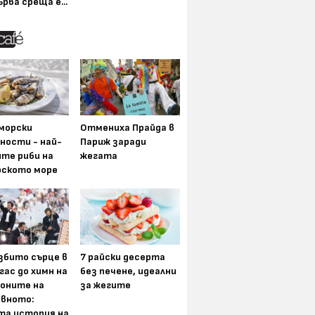
ърва среща е...
морски
Отмениха Прайда в
ности - най-
Париж заради
ите риби на
жегата
рското море
збито сърце в
7 райски десерта
гас до химн на
без печене, идеални
оните на
за жегите
вното:
та история на