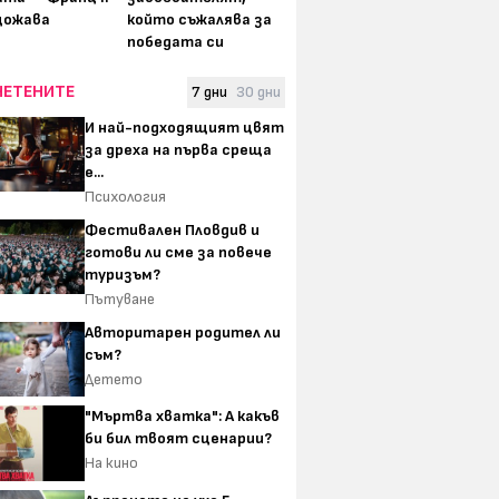
щожава
който съжалява за
победата си
ЧЕТЕНИТЕ
7 дни
30 дни
И най-подходящият цвят
за дреха на първа среща
е...
Психология
Фестивален Пловдив и
готови ли сме за повече
туризъм?
Пътуване
Авторитарен родител ли
съм?
Детето
"Мъртва хватка": А какъв
би бил твоят сценарии?
На кино