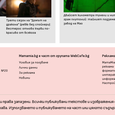
Двайсет километра тунели и ни
грам плутоний: тайният подзем
Трети сезон на “Домът на
завод на Мао
дракона” (ревю без спойлери):
Вестерос отново кърви по-
красиво от всякога
Mamamia.bg е част от групата WebCafe.bg
Реклам
Условия за ползване
MamaMia.
реклама
Лични данни
и №20
формати
За реклама
интерак
Новини
информ
Настрой
и права запазени. Всички публикувани текстове и изображения с
рава. Използването и публикуването на част или цялото съдър