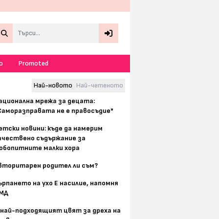
Search
о
Promoted
Най-новото
Най-четеното
ационална мрежа за децата:
Саморазправата не е правосъдие"
етски новини: къде да намерим
ачествено съдържание за
юбопитните малки хора
вторитарен родител ли съм?
ърпането на ухо Е насилие, напомня
МД
 най-подходящият цвят за дреха на