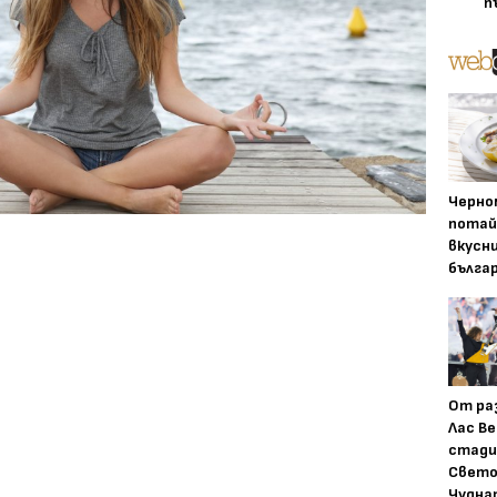
п
Черно
потай
вкусн
бълга
От ра
Лас Ве
стади
Свето
Чудна