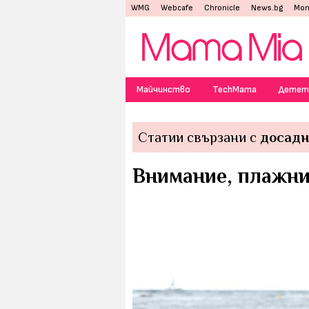
WMG
Webcafe
Chronicle
News.bg
Mon
Майчинство
TechMama
Детет
Статии свързани с
досадн
Внимание, плажни