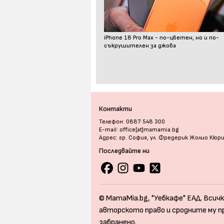
iPhone 18 Pro Max - по-цветен, но и по-
съкрушителен за джоба
Контакти
Телефон: 0887 548 300
E-mail: office[at]mamamia.bg
Адрес: гр. София, ул. Фредерик Жолио Кюр
Последвайте ни
© MamaMia.bg, "Уебкафе" ЕАД. Всичк
авторското право и сродните му п
забранено.