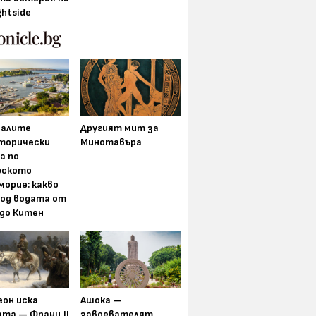
ghtside
алите
Другият мит за
торически
Минотавъра
а по
рското
морие: какво
под водата от
 до Китен
еон иска
Ашока —
та — Франц II
завоевателят,