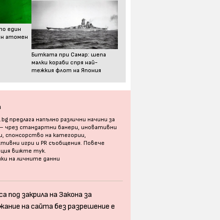
то един
ен атомен
Битката при Самар: шепа
малки кораби спря най-
тежкия флот на Япония
а
bg предлага напълно различни начини за
 – чрез стандартни банери, иновативни
, спонсорство на категории,
тивни игри и PR съобщения. Повече
ация
вижте тук
.
ки на личните данни
а под закрила на Закона за
жание на сайта без разрешение е