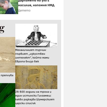
Дърпането на ухо Е
насилие, напомня НМД
Детето
Механичният турчин:
първият „изкуствен
интелект“, който мами
Европа близо век
 преплува
28 800 години на трона и
един истински Гилгамеш:
какво разказва Шумерският
царски списък