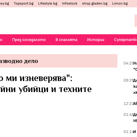
ey.bg
Topsport.bg
Lifestyle.bg
Infostock
shop.gladen.bg
Limon.bg
о
Пред огледалото
В спалнята
Истории
Супертатк
азводно дело
04:29
Н
"
о ми изневерява":
09:28
Д
йни убийци и техните
к
л
12:22
А
01:46
Д
Н
01:14
И