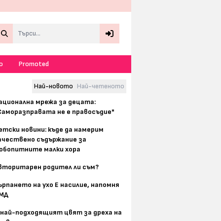
Search
о
Promoted
Най-новото
Най-четеното
ационална мрежа за децата:
Саморазправата не е правосъдие"
етски новини: къде да намерим
ачествено съдържание за
юбопитните малки хора
вторитарен родител ли съм?
ърпането на ухо Е насилие, напомня
МД
 най-подходящият цвят за дреха на