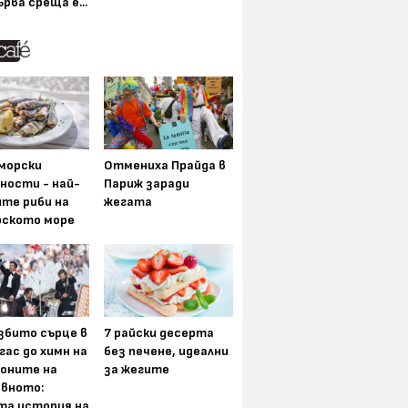
ърва среща е...
морски
Отмениха Прайда в
ности - най-
Париж заради
ите риби на
жегата
рското море
збито сърце в
7 райски десерта
гас до химн на
без печене, идеални
оните на
за жегите
вното:
та история на