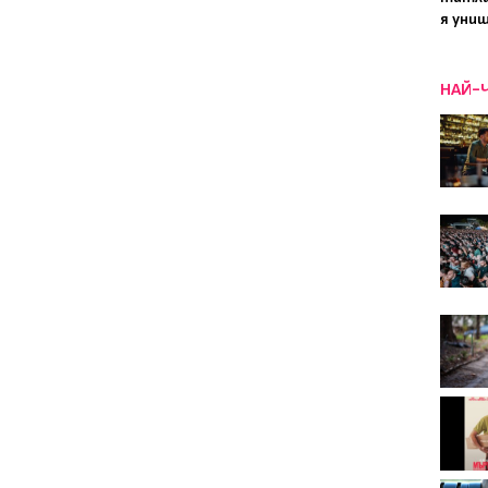
я уни
НАЙ-