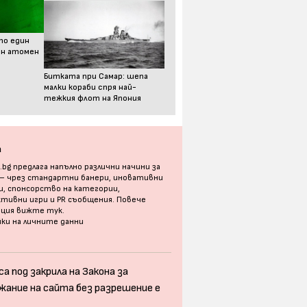
то един
ен атомен
Битката при Самар: шепа
малки кораби спря най-
тежкия флот на Япония
а
bg предлага напълно различни начини за
 – чрез стандартни банери, иновативни
, спонсорство на категории,
тивни игри и PR съобщения. Повече
ация
вижте тук
.
ки на личните данни
а под закрила на Закона за
жание на сайта без разрешение е