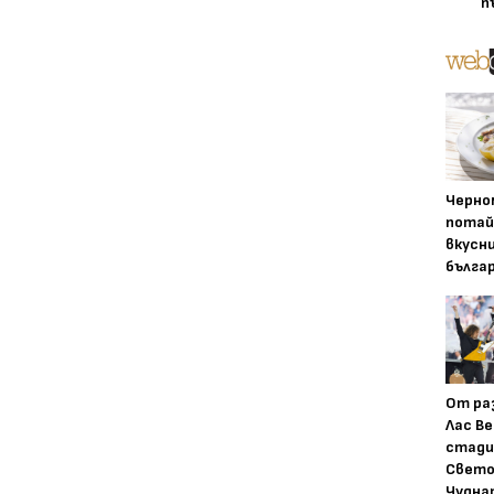
п
Черно
потай
вкусн
бълга
От ра
Лас Ве
стади
Свето
Чудна