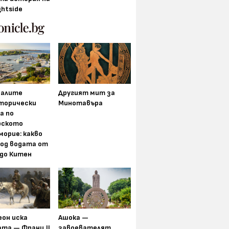
ghtside
алите
Другият мит за
торически
Минотавъра
а по
рското
морие: какво
под водата от
 до Китен
еон иска
Ашока —
та — Франц II
завоевателят,