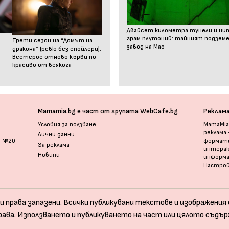
Двайсет километра тунели и ни
грам плутоний: тайният подзем
Трети сезон на “Домът на
завод на Мао
дракона” (ревю без спойлери):
Вестерос отново кърви по-
красиво от всякога
Mamamia.bg е част от групата WebCafe.bg
Реклам
Условия за ползване
MamaMia.
реклама
Лични данни
и №20
формати
За реклама
интерак
Новини
информ
Настрой
и права запазени. Всички публикувани текстове и изображения с
рава. Използването и публикуването на част или цялото съдър