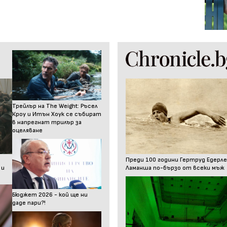
Трейлър на The Weight: Ръсел
Кроу и Итън Хоук се събират
в напрегнат трилър за
оцеляване
Преди 100 години Гертруд Едерле
 и
Ламанша по-бързо от всеки мъж
Бюджет 2026 - кой ще ни
даде пари?!