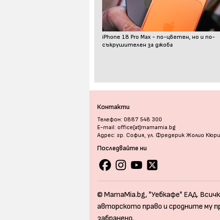
iPhone 18 Pro Max - по-цветен, но и по-
съкрушителен за джоба
Контакти
Телефон: 0887 548 300
E-mail: office[at]mamamia.bg
Адрес: гр. София, ул. Фредерик Жолио Кюр
Последвайте ни
© MamaMia.bg, "Уебкафе" ЕАД. Всичк
авторското право и сродните му п
забранено.