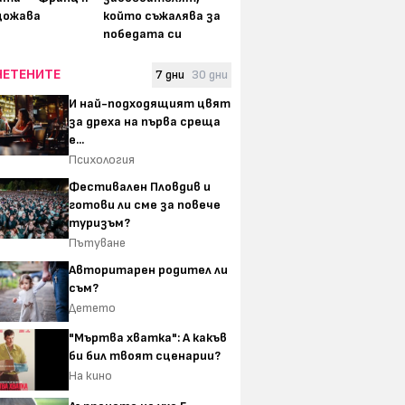
щожава
който съжалява за
победата си
ЧЕТЕНИТЕ
7 дни
30 дни
И най-подходящият цвят
за дреха на първа среща
е...
Психология
Фестивален Пловдив и
готови ли сме за повече
туризъм?
Пътуване
Авторитарен родител ли
съм?
Детето
"Мъртва хватка": А какъв
би бил твоят сценарии?
На кино