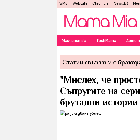
WMG
Webcafe
Chronicle
News.bg
Mon
Майчинство
TechMama
Детет
Статии свързани с
бракор
"Мислех, че прост
Съпругите на сери
брутални истории