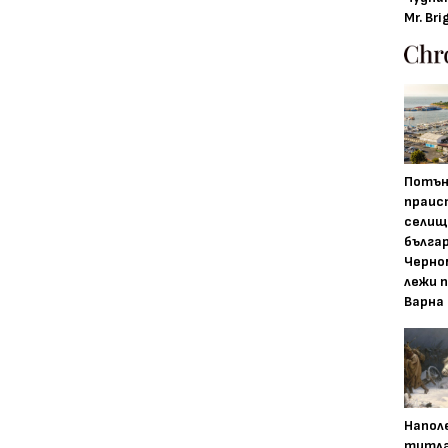
Mr. Bri
Потън
праис
селищ
бълга
Черно
лежи 
Варна
Напол
титла