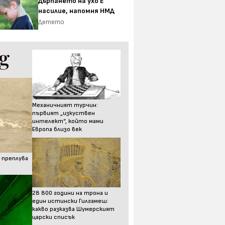
Дърпането на ухо Е
насилие, напомня НМД
Детето
Механичният турчин:
първият „изкуствен
интелект“, който мами
Европа близо век
 преплува
28 800 години на трона и
един истински Гилгамеш:
какво разказва Шумерският
царски списък